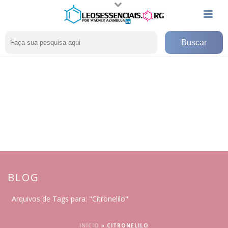
BLOG
Arquivos de Tags para: "Citronelilo"
INÍCIO
»
CITRONELILO