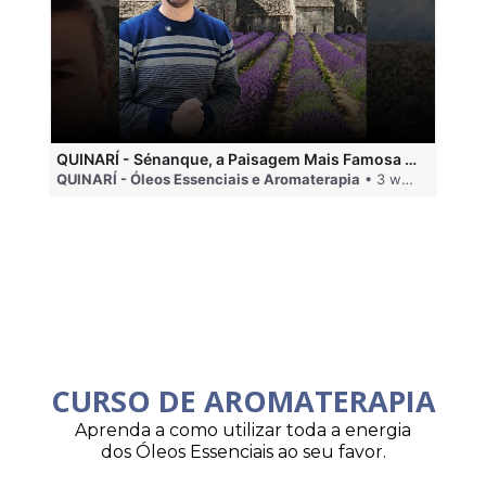
QUINARÍ - Sénanque, a Paisagem Mais Famosa da Aromaterapia
QUINARÍ - Óleos Essenciais e Aromaterapia
• 3 weeks ago
QU
CURSO DE AROMATERAPIA
Aprenda a como utilizar toda a energia
dos Óleos Essenciais ao seu favor.