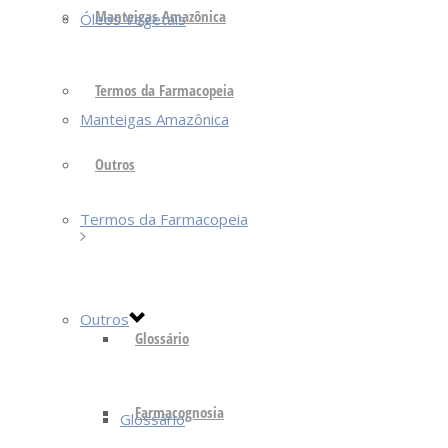
Manteigas Amazônica
Óleos Vegetais
Termos da Farmacopeia
Manteigas Amazônica
Outros
Termos da Farmacopeia
Outros
Glossário
Farmacognosia
Glossário