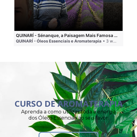
QUINARÍ - Sénanque, a Paisagem Mais Famosa da Aromaterapia
QUINARÍ - Óleos Essenciais e Aromaterapia
• 3 weeks ago
QU
CURSO DE AROMATERAPIA
Aprenda a como utilizar toda a energia
dos Óleos Essenciais ao seu favor.