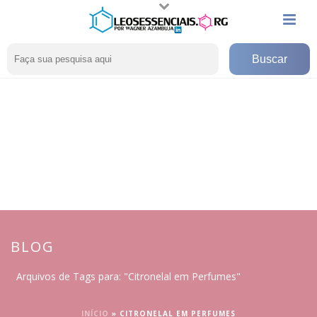
BLOG
Arquivos de Tags para: "Citronelal em Perfumes"
INÍCIO
»
CITRONELAL EM PERFUMES