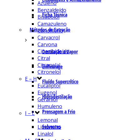
Azuleno
Benzaldeído
Ficha Técnica
Bisabolol
Camazuleno
Métodos de Extração
Cariofileno
Carvacrol
Carvona
Cinamaldeído
Destilação a Vapor
Citral
Citronelal
Enfleurage
Citronelol
E – H
Fluído Supercrítico
Eucaliptol
Eugenol
Hidrodestilação
Geraniol
Humuleno
Prensagem a Frio
I – L
Lemonal
Solventes
Limoneno
Linalol