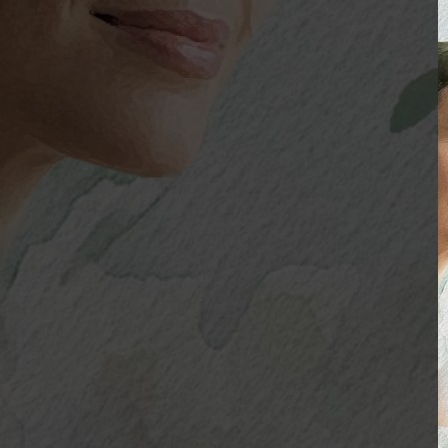
Perfumaria
As Notas e Famílias Olfativas
Marketing Olfativo
Notas A – H
Notas I – Q
Notas R – Z
Notícias
Trabalhos
Loja Virtual