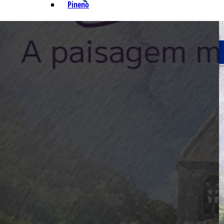
Pineno
Q – T
Safrol
Salicilato de Metila
Timol
Tujona
U – Z
P&D e Aplicações
Alimentícias