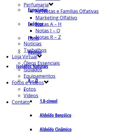
Perfumaria
Especiarias
As Notas e Famílias Olfativas
Marketing Olfativo
Exóticos
Notas A – H
Notas I – Q
Notas R – Z
Flores
Notícias
Trabalhos
Resinas
Loja Virtual
Óleos Essenciais
Isolados Naturais
Isolados
Equipamentos
A – D
Fotos e Vídeos
Fotos
Vídeos
1.8-cineol
Contato
Aldeído Benzóico
Aldeído Cinâmico