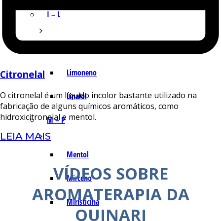
I – L
Lemonal
Limoneno
Citronelal
O citronelal é um líquido incolor bastante utilizado na
Linalol
fabricação de alguns químicos aromáticos, como
hidroxicitronelal e mentol.
M – P
LEIA MAIS
Mentol
VÍDEOS SOBRE
Mirceno
AROMATERAPIA DA
Miristicina
QUINARI