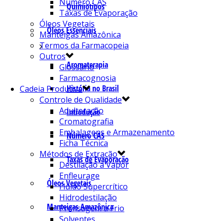
Número CAS
Quimiotipos
Taxas de Evaporação
Óleos Vegetais
Óleos Essenciais
Manteigas Amazônica
Termos da Farmacopeia
Outros
Aromaterapia
Glossário
Farmacognosia
História no Brasil
Cadeia Produtiva
Controle de Qualidade
Adulteração
Introdução
Cromatografia
Embalagens e Armazenamento
Número CAS
Ficha Técnica
Métodos de Extração
Taxas de Evaporação
Destilação a Vapor
Enfleurage
Óleos Vegetais
Fluído Supercrítico
Hidrodestilação
Manteigas Amazônica
Prensagem a Frio
Solventes