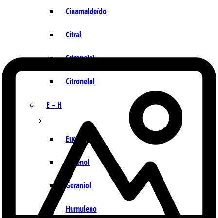
Cinamaldeído
Citral
Citronelal
Citronelol
E – H
Eucaliptol
Eugenol
Geraniol
Humuleno