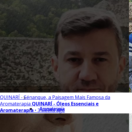
Indústria
Receitas Caseiras
Cosméticas
Aromaterapia
Fórmulas Caseiras
Medicinais
QUINARÍ - Sénanque, a Paisagem Mais Famosa da
Aromaterapia
QUINARÍ - Óleos Essenciais e
Aromaterapia
Aromaterapia
• 3 weeks ago
Veterinária