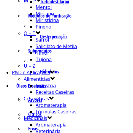
M – P
Turbodestilação
Mentol
Mirceno
Métodos de Purificação
Miristicina
Pineno
Q – T
Desterpenação
Safrol
Salicilato de Metila
Subprodutos
Timol
Tujona
U – Z
Hidrolatos
P&D e Aplicações
Alimentícias
Indústria
Óleos Essenciais
Receitas Caseiras
Cosméticas
Árvores
Aromaterapia
Fórmulas Caseiras
Cítricos
Medicinais
Aromaterapia
Ervas
Veterinária