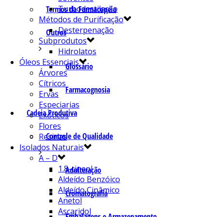
Turbodestilação
Termos da Farmacopeia
Métodos de Purificação
Desterpenação
Outros
Subprodutos
Hidrolatos
Óleos Essenciais
Glossário
Árvores
Cítricos
Farmacognosia
Ervas
Especiarias
Cadeia Produtiva
Exóticos
Flores
Controle de Qualidade
Resinas
Isolados Naturais
A – D
1.8-cineol
Adulteração
Aldeído Benzóico
Aldeído Cinâmico
Cromatografia
Anetol
Ascaridol
Embalagens e Armazenamento