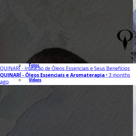
Óleos Essenciais
Isolados
Equipamentos
Fotos e Vídeos
Fotos
QUINARÍ - Inalação de Óleos Essenciais e Seus Benefícios
QUINARÍ - Óleos Essenciais e Aromaterapia
• 3 months
Vídeos
ago
Contato