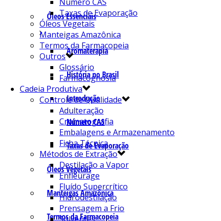
Número CAS
Taxas de Evaporação
Óleos Essenciais
Óleos Vegetais
Manteigas Amazônica
Termos da Farmacopeia
Aromaterapia
Outros
Glossário
História no Brasil
Farmacognosia
Cadeia Produtiva
Introdução
Controle de Qualidade
Adulteração
Cromatografia
Número CAS
Embalagens e Armazenamento
Ficha Técnica
Taxas de Evaporação
Métodos de Extração
Destilação a Vapor
Óleos Vegetais
Enfleurage
Fluído Supercrítico
Manteigas Amazônica
Hidrodestilação
Prensagem a Frio
Termos da Farmacopeia
Solventes