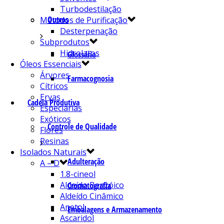
Turbodestilação
Outros
Métodos de Purificação
Desterpenação
Subprodutos
Hidrolatos
Glossário
Óleos Essenciais
Árvores
Farmacognosia
Cítricos
Ervas
Cadeia Produtiva
Especiarias
Exóticos
Controle de Qualidade
Flores
Resinas
Isolados Naturais
Adulteração
A – D
1.8-cineol
Aldeído Benzóico
Cromatografia
Aldeído Cinâmico
Anetol
Embalagens e Armazenamento
Ascaridol