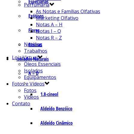
Especiarias
Perfumaria
As Notas e Famílias Olfativas
Exóticos
Marketing Olfativo
Notas A – H
Flores
Notas I – Q
Notas R – Z
Notícias
Resinas
Trabalhos
Loja Virtual
Isolados Naturais
Óleos Essenciais
Isolados
A – D
Equipamentos
Fotos e Vídeos
Fotos
1.8-cineol
Vídeos
Contato
Aldeído Benzóico
Aldeído Cinâmico