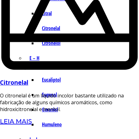
Citral
Citronelal
Citronelol
E – H
Eucaliptol
Citronelal
Eugenol
O citronelal é um líquido incolor bastante utilizado na
fabricação de alguns químicos aromáticos, como
hidroxicitronelal e mentol.
Geraniol
LEIA MAIS
Humuleno