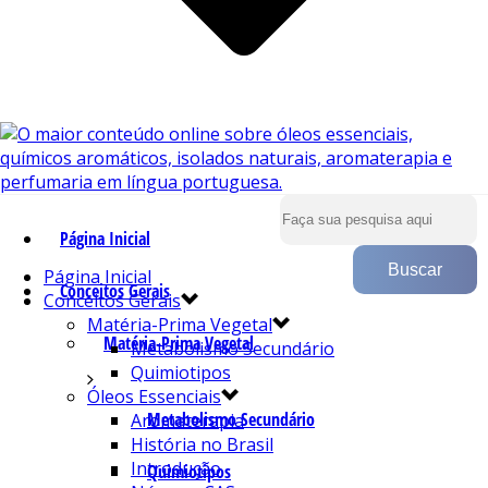
Página Inicial
Página Inicial
Conceitos Gerais
Conceitos Gerais
Matéria-Prima Vegetal
Matéria-Prima Vegetal
Metabolismo Secundário
Quimiotipos
Óleos Essenciais
Metabolismo Secundário
Aromaterapia
História no Brasil
Introdução
Quimiotipos