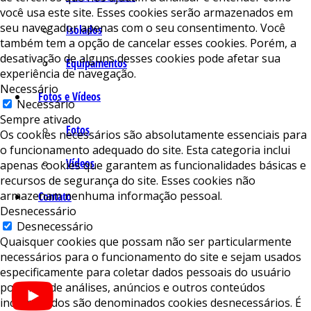
você usa este site. Esses cookies serão armazenados em
seu navegador apenas com o seu consentimento. Você
Isolados
também tem a opção de cancelar esses cookies. Porém, a
desativação de alguns desses cookies pode afetar sua
Equipamentos
experiência de navegação.
Necessário
Fotos e Vídeos
Necessário
Sempre ativado
Fotos
Os cookies necessários são absolutamente essenciais para
o funcionamento adequado do site. Esta categoria inclui
Vídeos
apenas cookies que garantem as funcionalidades básicas e
recursos de segurança do site. Esses cookies não
armazenam nenhuma informação pessoal.
Contato
Desnecessário
Desnecessário
Quaisquer cookies que possam não ser particularmente
necessários para o funcionamento do site e sejam usados ​​
especificamente para coletar dados pessoais do usuário
por meio de análises, anúncios e outros conteúdos
incorporados são denominados cookies desnecessários. É