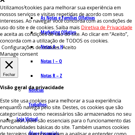
Utilizamos cookies para melhorar sua experiência em
nossos serviços e visitas repetidas de acordo com seus
As Notas e Famílias Olfativas
interesses. Ao navegar você concorda com as condições de
uso do site e de cookies. Saiba mais
Diretiva de Privacidade
Marketing Olfativo
e aceita as condições de uso do site. Ao clicar em “Aceito”,
concorda com a utilização de TODOS os cookies.
Notas A – H
Configurações de cookies
Aceito
Manage consent
Notas I – Q
Fechar
Notas R – Z
Visão geral da privacidade
Notícias
Este site usa cookies para melhorar a sua experiência
Trabalhos
enquanto navega pelo site. Destes, os cookies que são
categorizados como necessários são armazenados no seu
Loja Virtual
navegador, pois são essenciais para o funcionamento das
funcionalidades básicas do site. Também usamos cookies
Óleos Essenciais
de terceiros que nos ajudam a analisar e entender como