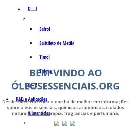
Q – T
Safrol
Salicilato de Metila
Timol
BEM-VINDO AO
Tujona
ÓLEOSESSENCIAIS.ORG
U – Z
P&D e Aplicações
Desde 2009, trazendo o que há de melhor em informações
sobre óleos essenciais, químicos aromáticos, isolados
Alimentícias
naturais, aromaterapia, fragrâncias e perfumaria.