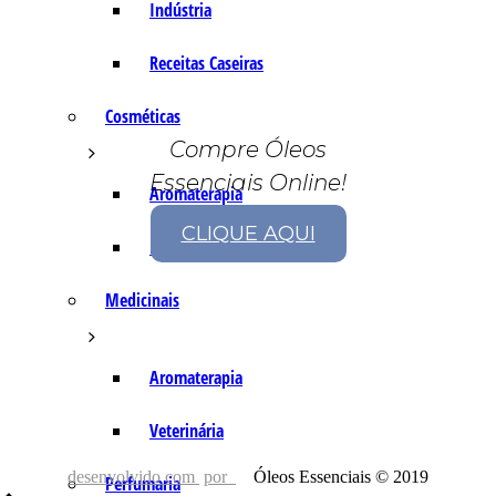
Indústria
Receitas Caseiras
Cosméticas
Compre Óleos
Essenciais Online!
Aromaterapia
CLIQUE AQUI
Fórmulas Caseiras
Medicinais
Aromaterapia
Veterinária
desenvolvido com
por
Óleos Essenciais © 2019
Perfumaria