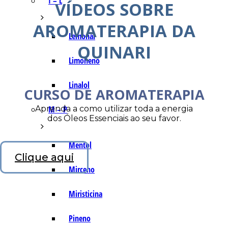
I – L
VÍDEOS SOBRE
AROMATERAPIA DA
Lemonal
QUINARI
Limoneno
Linalol
CURSO DE AROMATERAPIA
Aprenda a como utilizar toda a energia
M – P
dos Óleos Essenciais ao seu favor.
Mentol
Clique aqui
Mirceno
Miristicina
Pineno