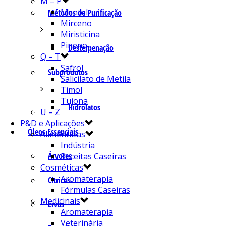
M – P
Mentol
Métodos de Purificação
Mirceno
Miristicina
Pineno
Desterpenação
Q – T
Safrol
Subprodutos
Salicilato de Metila
Timol
Tujona
Hidrolatos
U – Z
P&D e Aplicações
Óleos Essenciais
Alimentícias
Indústria
Árvores
Receitas Caseiras
Cosméticas
Aromaterapia
Cítricos
Fórmulas Caseiras
Medicinais
Ervas
Aromaterapia
Veterinária