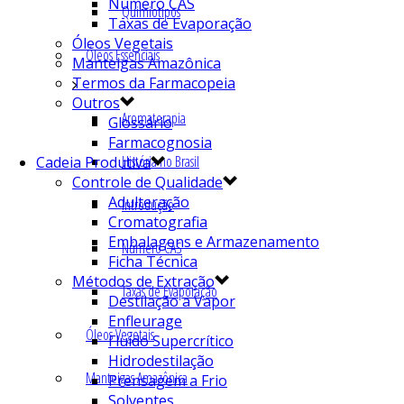
Número CAS
Quimiotipos
Taxas de Evaporação
Óleos Vegetais
Óleos Essenciais
Manteigas Amazônica
Termos da Farmacopeia
Outros
Aromaterapia
Glossário
Farmacognosia
História no Brasil
Cadeia Produtiva
Controle de Qualidade
Adulteração
Introdução
Cromatografia
Embalagens e Armazenamento
Número CAS
Ficha Técnica
Métodos de Extração
Taxas de Evaporação
Destilação a Vapor
Enfleurage
Óleos Vegetais
Fluído Supercrítico
Hidrodestilação
Manteigas Amazônica
Prensagem a Frio
Solventes