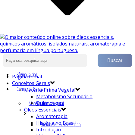
Página Inicial
Página Inicial
Conceitos Gerais
Conceitos Gerais
Matéria-Prima Vegetal
Metabolismo Secundário
Quimiotipos
Matéria-Prima Vegetal
Óleos Essenciais
Aromaterapia
História no Brasil
Metabolismo Secundário
Introdução