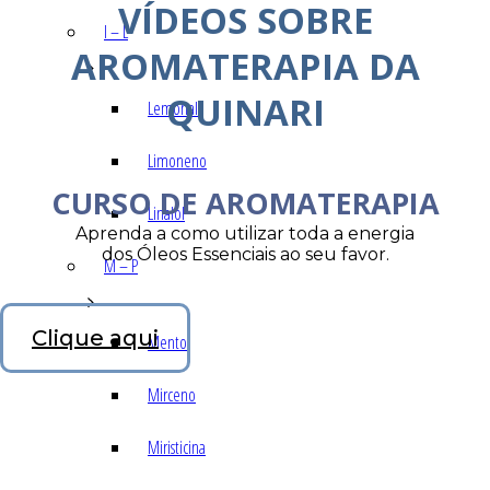
VÍDEOS SOBRE
I – L
AROMATERAPIA DA
QUINARI
Lemonal
Limoneno
CURSO DE AROMATERAPIA
Linalol
Aprenda a como utilizar toda a energia
dos Óleos Essenciais ao seu favor.
M – P
Clique aqui
Mentol
Mirceno
Miristicina