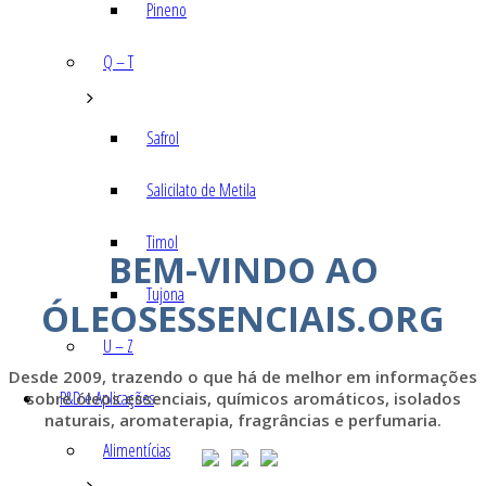
Pineno
Q – T
Safrol
Salicilato de Metila
Timol
BEM-VINDO AO
Tujona
ÓLEOSESSENCIAIS.ORG
U – Z
Desde 2009, trazendo o que há de melhor em informações
P&D e Aplicações
sobre óleos essenciais, químicos aromáticos, isolados
naturais, aromaterapia, fragrâncias e perfumaria.
Alimentícias