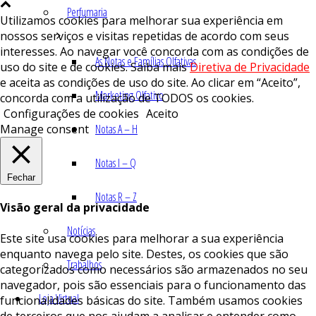
Perfumaria
Utilizamos cookies para melhorar sua experiência em
nossos serviços e visitas repetidas de acordo com seus
interesses. Ao navegar você concorda com as condições de
As Notas e Famílias Olfativas
uso do site e de cookies. Saiba mais
Diretiva de Privacidade
e aceita as condições de uso do site. Ao clicar em “Aceito”,
Marketing Olfativo
concorda com a utilização de TODOS os cookies.
Configurações de cookies
Aceito
Manage consent
Notas A – H
Notas I – Q
Fechar
Notas R – Z
Visão geral da privacidade
Notícias
Este site usa cookies para melhorar a sua experiência
enquanto navega pelo site. Destes, os cookies que são
Trabalhos
categorizados como necessários são armazenados no seu
navegador, pois são essenciais para o funcionamento das
Loja Virtual
funcionalidades básicas do site. Também usamos cookies
de terceiros que nos ajudam a analisar e entender como