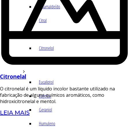
Cinamaldeído
Citral
Citronelal
Citronelol
E – H
Citronelal
Eucaliptol
O citronelal é um líquido incolor bastante utilizado na
fabricação de alguns químicos aromáticos, como
Eugenol
hidroxicitronelal e mentol.
Geraniol
LEIA MAIS
Humuleno