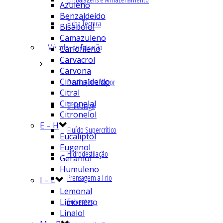
Azuleno
Benzaldeído
Ficha Técnica
Bisabolol
Camazuleno
Métodos de Extração
Cariofileno
Carvacrol
Carvona
Cinamaldeído
Destilação a Vapor
Citral
Citronelal
Enfleurage
Citronelol
E – H
Fluído Supercrítico
Eucaliptol
Eugenol
Hidrodestilação
Geraniol
Humuleno
Prensagem a Frio
I – L
Lemonal
Solventes
Limoneno
Linalol