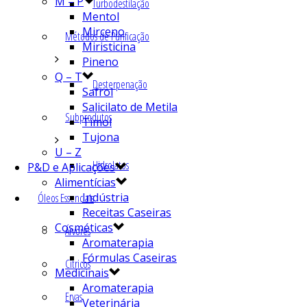
M – P
Turbodestilação
Mentol
Mirceno
Métodos de Purificação
Miristicina
Pineno
Q – T
Desterpenação
Safrol
Salicilato de Metila
Subprodutos
Timol
Tujona
U – Z
Hidrolatos
P&D e Aplicações
Alimentícias
Indústria
Óleos Essenciais
Receitas Caseiras
Cosméticas
Árvores
Aromaterapia
Fórmulas Caseiras
Cítricos
Medicinais
Aromaterapia
Ervas
Veterinária