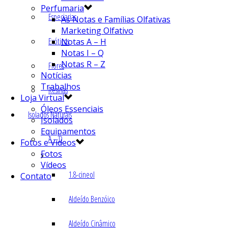
Perfumaria
Especiarias
As Notas e Famílias Olfativas
Marketing Olfativo
Exóticos
Notas A – H
Notas I – Q
Notas R – Z
Flores
Notícias
Trabalhos
Resinas
Loja Virtual
Óleos Essenciais
Isolados Naturais
Isolados
Equipamentos
A – D
Fotos e Vídeos
Fotos
Vídeos
1.8-cineol
Contato
Aldeído Benzóico
Aldeído Cinâmico