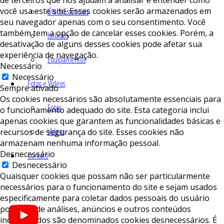
você usa este site. Esses cookies serão armazenados em
Óleos Essenciais
seu navegador apenas com o seu consentimento. Você
também tem a opção de cancelar esses cookies. Porém, a
Isolados
desativação de alguns desses cookies pode afetar sua
experiência de navegação.
Equipamentos
Necessário
Necessário
Fotos e Vídeos
Sempre ativado
Os cookies necessários são absolutamente essenciais para
Fotos
o funcionamento adequado do site. Esta categoria inclui
apenas cookies que garantem as funcionalidades básicas e
Vídeos
recursos de segurança do site. Esses cookies não
armazenam nenhuma informação pessoal.
Desnecessário
Contato
Desnecessário
Quaisquer cookies que possam não ser particularmente
necessários para o funcionamento do site e sejam usados ​​
especificamente para coletar dados pessoais do usuário
por meio de análises, anúncios e outros conteúdos
incorporados são denominados cookies desnecessários. É