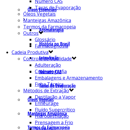
Número CAS
Taxas de Evaporação
Óleos Essenciais
Óleos Vegetais
Manteigas Amazônica
Termos da Farmacopeia
Aromaterapia
Outros
Glossário
História no Brasil
Farmacognosia
Cadeia Produtiva
Introdução
Controle de Qualidade
Adulteração
Cromatografia
Número CAS
Embalagens e Armazenamento
Ficha Técnica
Taxas de Evaporação
Métodos de Extração
Destilação a Vapor
Óleos Vegetais
Enfleurage
Fluído Supercrítico
Manteigas Amazônica
Hidrodestilação
Prensagem a Frio
Termos da Farmacopeia
Solventes