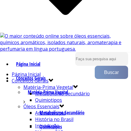
Página Inicial
Página Inicial
Conceitos Gerais
Conceitos Gerais
Matéria-Prima Vegetal
Matéria-Prima Vegetal
Metabolismo Secundário
Quimiotipos
Óleos Essenciais
Metabolismo Secundário
Aromaterapia
História no Brasil
Introdução
Quimiotipos