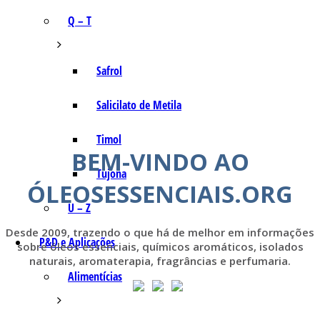
Q – T
Safrol
Salicilato de Metila
Timol
BEM-VINDO AO
Tujona
ÓLEOSESSENCIAIS.ORG
U – Z
Desde 2009, trazendo o que há de melhor em informações
P&D e Aplicações
sobre óleos essenciais, químicos aromáticos, isolados
naturais, aromaterapia, fragrâncias e perfumaria.
Alimentícias