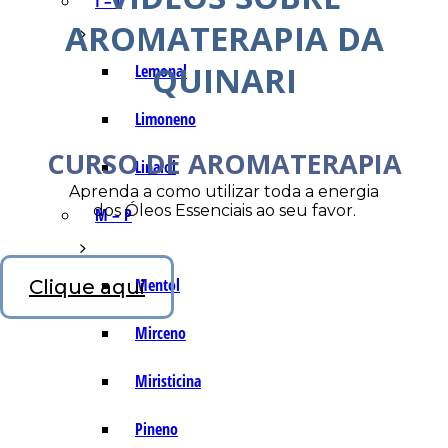
I – L
AROMATERAPIA DA
QUINARI
Lemonal
Limoneno
CURSO DE AROMATERAPIA
Linalol
Aprenda a como utilizar toda a energia
dos Óleos Essenciais ao seu favor.
M – P
Mentol
Clique aqui
Mirceno
Miristicina
Pineno