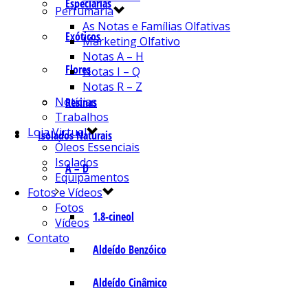
Especiarias
Perfumaria
As Notas e Famílias Olfativas
Exóticos
Marketing Olfativo
Notas A – H
Flores
Notas I – Q
Notas R – Z
Notícias
Resinas
Trabalhos
Loja Virtual
Isolados Naturais
Óleos Essenciais
Isolados
A – D
Equipamentos
Fotos e Vídeos
Fotos
1.8-cineol
Vídeos
Contato
Aldeído Benzóico
Aldeído Cinâmico