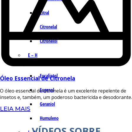
Citral
Citronelal
Citronelol
E – H
Eucaliptol
Óleo Essencial de Citronela
Eugenol
O óleo essencial de citronela é um excelente repelente de
insetos e, também, um poderoso bactericida e desodorante.
Geraniol
LEIA MAIS
Humuleno
VÍDEOS SOBRE