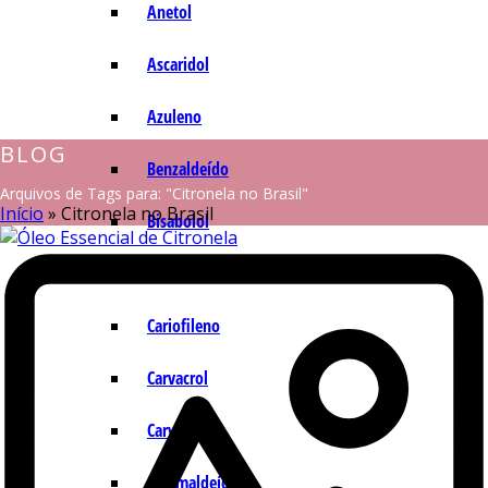
Anetol
Ascaridol
Azuleno
BLOG
Benzaldeído
Arquivos de Tags para: "Citronela no Brasil"
Início
»
Citronela no Brasil
Bisabolol
Camazuleno
Cariofileno
Carvacrol
Carvona
Cinamaldeído