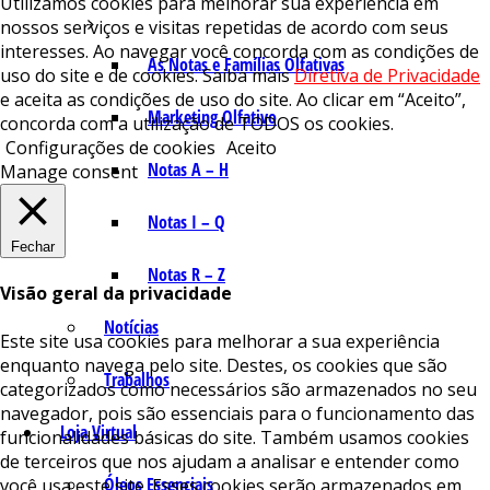
Utilizamos cookies para melhorar sua experiência em
nossos serviços e visitas repetidas de acordo com seus
interesses. Ao navegar você concorda com as condições de
As Notas e Famílias Olfativas
uso do site e de cookies. Saiba mais
Diretiva de Privacidade
e aceita as condições de uso do site. Ao clicar em “Aceito”,
Marketing Olfativo
concorda com a utilização de TODOS os cookies.
Configurações de cookies
Aceito
Notas A – H
Manage consent
Notas I – Q
Fechar
Notas R – Z
Visão geral da privacidade
Notícias
Este site usa cookies para melhorar a sua experiência
enquanto navega pelo site. Destes, os cookies que são
Trabalhos
categorizados como necessários são armazenados no seu
navegador, pois são essenciais para o funcionamento das
Loja Virtual
funcionalidades básicas do site. Também usamos cookies
de terceiros que nos ajudam a analisar e entender como
Óleos Essenciais
você usa este site. Esses cookies serão armazenados em