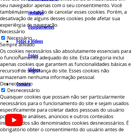
seu navegador apenas com o seu consentimento. Você
também tem a opção de cancelar esses cookies. Porém, a
Isolados
desativação de alguns desses cookies pode afetar sua
experiência de navegação.
Equipamentos
Necessário
Necessário
Fotos e Vídeos
Sempre ativado
Os cookies necessários são absolutamente essenciais para
Fotos
o funcionamento adequado do site. Esta categoria inclui
apenas cookies que garantem as funcionalidades básicas e
Vídeos
recursos de segurança do site. Esses cookies não
armazenam nenhuma informação pessoal.
Desnecessário
Contato
Desnecessário
Quaisquer cookies que possam não ser particularmente
necessários para o funcionamento do site e sejam usados ​​
especificamente para coletar dados pessoais do usuário
por meio de análises, anúncios e outros conteúdos
incorporados são denominados cookies desnecessários. É
obrigatório obter o consentimento do usuário antes de