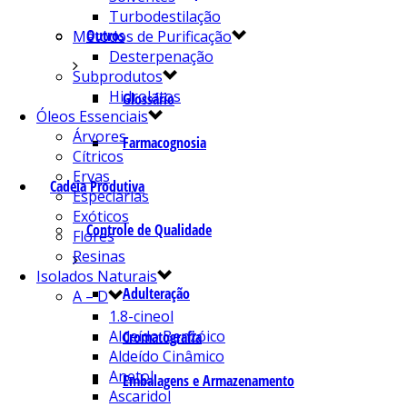
Turbodestilação
Outros
Métodos de Purificação
Desterpenação
Subprodutos
Hidrolatos
Glossário
Óleos Essenciais
Árvores
Farmacognosia
Cítricos
Ervas
Cadeia Produtiva
Especiarias
Exóticos
Controle de Qualidade
Flores
Resinas
Isolados Naturais
Adulteração
A – D
1.8-cineol
Aldeído Benzóico
Cromatografia
Aldeído Cinâmico
Anetol
Embalagens e Armazenamento
Ascaridol