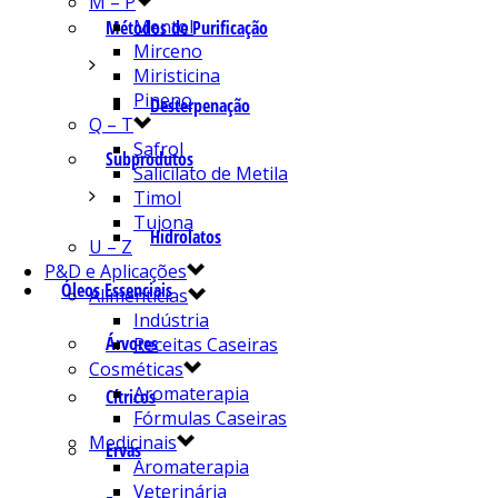
M – P
Mentol
Métodos de Purificação
Mirceno
Miristicina
Pineno
Desterpenação
Q – T
Safrol
Subprodutos
Salicilato de Metila
Timol
Tujona
Hidrolatos
U – Z
P&D e Aplicações
Óleos Essenciais
Alimentícias
Indústria
Árvores
Receitas Caseiras
Cosméticas
Aromaterapia
Cítricos
Fórmulas Caseiras
Medicinais
Ervas
Aromaterapia
Veterinária