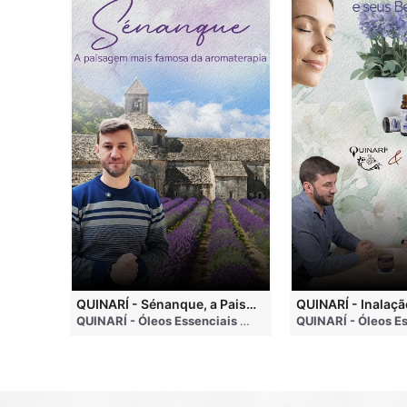
QUINARI - Métodos de Extração de Óleos Essenciais
QUINARÍ - Sénanque, a Paisagem Mais Famosa da Aromaterapia
QUINARÍ - Óleos Essenciais e Aromaterapia
• 4 months ago
QUINARÍ - Óleos Essenciais e Aromaterapia
• 3 weeks a