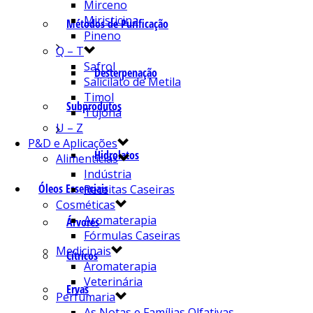
Mirceno
Miristicina
Métodos de Purificação
Pineno
Q – T
Safrol
Desterpenação
Salicilato de Metila
Timol
Subprodutos
Tujona
U – Z
P&D e Aplicações
Hidrolatos
Alimentícias
Indústria
Óleos Essenciais
Receitas Caseiras
Cosméticas
Aromaterapia
Árvores
Fórmulas Caseiras
Medicinais
Cítricos
Aromaterapia
Veterinária
Ervas
Perfumaria
As Notas e Famílias Olfativas