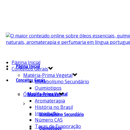
Página Inicial
Página Inicial
Conceitos Gerais
Matéria-Prima Vegetal
Conceitos Gerais
Metabolismo Secundário
Quimiotipos
Matéria-Prima Vegetal
Óleos Essenciais
Aromaterapia
História no Brasil
Introdução
Metabolismo Secundário
Número CAS
Taxas de Evaporação
Quimiotipos