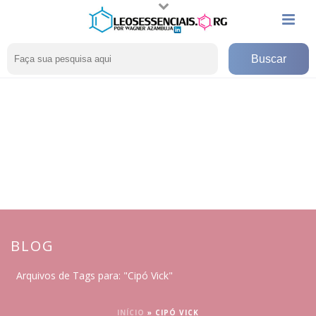
BLOG
Arquivos de Tags para: "Cipó Vick"
INÍCIO
»
CIPÓ VICK