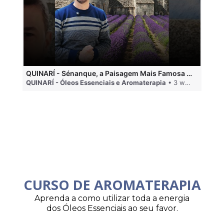
QUINARÍ - Sénanque, a Paisagem Mais Famosa da Aromaterapia
QUINARÍ - Óleos Essenciais e Aromaterapia
• 3 weeks ago
QU
CURSO DE AROMATERAPIA
Aprenda a como utilizar toda a energia
dos Óleos Essenciais ao seu favor.