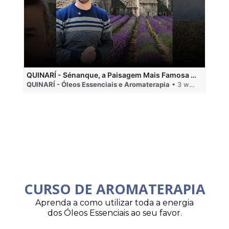
QUINARÍ - Sénanque, a Paisagem Mais Famosa da Aromaterapia
QUINARÍ - Óleos Essenciais e Aromaterapia
• 3 weeks ago
QU
CURSO DE AROMATERAPIA
Aprenda a como utilizar toda a energia
dos Óleos Essenciais ao seu favor.