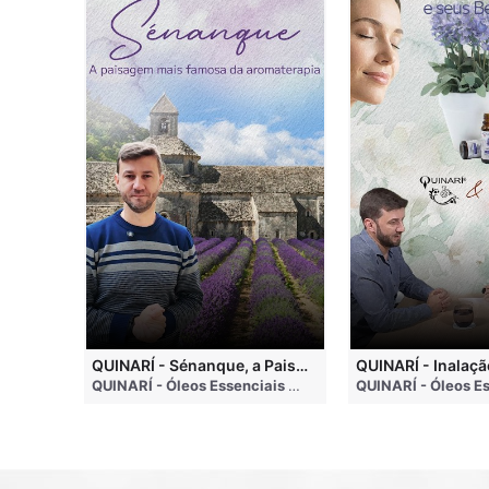
QUINARI - Métodos de Extração de Óleos Essenciais
QUINARÍ - Sénanque, a Paisagem Mais Famosa da Aromaterapia
QUINARÍ - Óleos Essenciais e Aromaterapia
• 4 months ago
QUINARÍ - Óleos Essenciais e Aromaterapia
• 3 weeks a