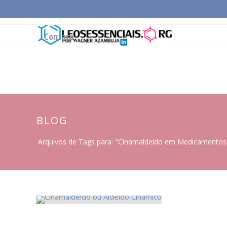
Página Inicial
Conceitos Gerais
Cadeia Pro
Contato
BLOG
Arquivos de Tags para: "Cinamaldeído em Medicamentos