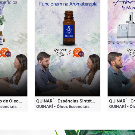
QUINARÍ - Inalação de Óleos Essenciais e Seus Benefícios
QUINARÍ - Essências Sintéticas NÃO Funcionam na Aromaterapia
go
QUINARÍ - Óleos Essenciais e Aromaterapia
• 3 months ago
QUINARÍ - Óleos Essenciais e Aromaterapia
• 3 mo