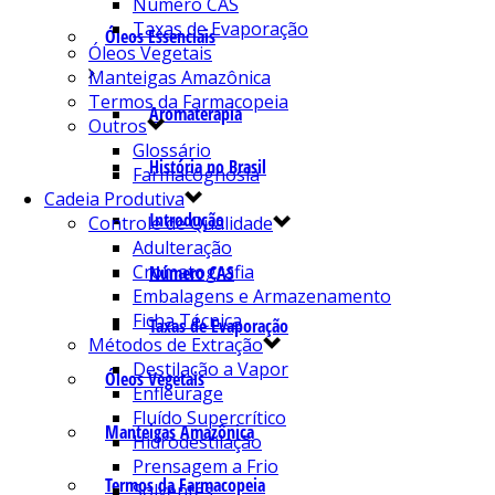
Número CAS
Taxas de Evaporação
Óleos Essenciais
Óleos Vegetais
Manteigas Amazônica
Termos da Farmacopeia
Aromaterapia
Outros
Glossário
História no Brasil
Farmacognosia
Cadeia Produtiva
Introdução
Controle de Qualidade
Adulteração
Cromatografia
Número CAS
Embalagens e Armazenamento
Ficha Técnica
Taxas de Evaporação
Métodos de Extração
Destilação a Vapor
Óleos Vegetais
Enfleurage
Fluído Supercrítico
Manteigas Amazônica
Hidrodestilação
Prensagem a Frio
Termos da Farmacopeia
Solventes