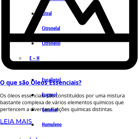
Citral
Citronelal
Citronelol
E – H
Eucaliptol
O que são Óleos Essenciais?
Eugenol
Os óleos essenciais são constituídos por uma mistura
bastante complexa de vários elementos químicos que
pertencem a diversas funções químicas distintas.
Geraniol
LEIA MAIS
Humuleno