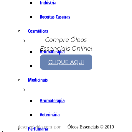
Indústria
Receitas Caseiras
Cosméticas
Compre Óleos
Essenciais Online!
Aromaterapia
CLIQUE AQUI
Fórmulas Caseiras
Medicinais
Aromaterapia
Veterinária
desenvolvido com
por
Óleos Essenciais © 2019
Perfumaria