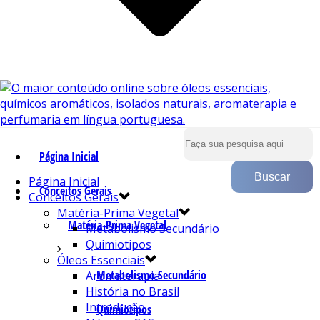
Página Inicial
Página Inicial
Conceitos Gerais
Conceitos Gerais
Matéria-Prima Vegetal
Matéria-Prima Vegetal
Metabolismo Secundário
Quimiotipos
Óleos Essenciais
Metabolismo Secundário
Aromaterapia
História no Brasil
Introdução
Quimiotipos