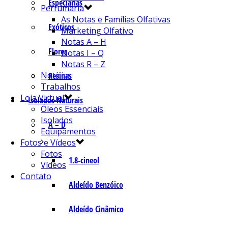
Especiarias
Perfumaria
As Notas e Famílias Olfativas
Exóticos
Marketing Olfativo
Notas A – H
Flores
Notas I – Q
Notas R – Z
Notícias
Resinas
Trabalhos
Loja Virtual
Isolados Naturais
Óleos Essenciais
Isolados
A – D
Equipamentos
Fotos e Vídeos
Fotos
1.8-cineol
Vídeos
Contato
Aldeído Benzóico
Aldeído Cinâmico