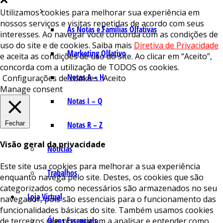
Utilizamos cookies para melhorar sua experiência em
nossos serviços e visitas repetidas de acordo com seus
As Notas e Famílias Olfativas
interesses. Ao navegar você concorda com as condições de
uso do site e de cookies. Saiba mais
Diretiva de Privacidade
Marketing Olfativo
e aceita as condições de uso do site. Ao clicar em “Aceito”,
concorda com a utilização de TODOS os cookies.
Notas A – H
Configurações de cookies
Aceito
Manage consent
Notas I – Q
Fechar
Notas R – Z
Visão geral da privacidade
Notícias
Este site usa cookies para melhorar a sua experiência
Trabalhos
enquanto navega pelo site. Destes, os cookies que são
categorizados como necessários são armazenados no seu
Loja Virtual
navegador, pois são essenciais para o funcionamento das
funcionalidades básicas do site. Também usamos cookies
Óleos Essenciais
de terceiros que nos ajudam a analisar e entender como