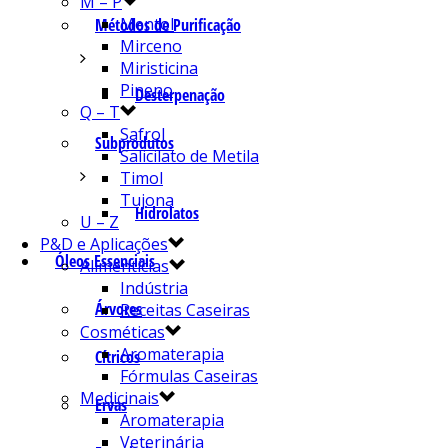
M – P
Mentol
Métodos de Purificação
Mirceno
Miristicina
Pineno
Desterpenação
Q – T
Safrol
Subprodutos
Salicilato de Metila
Timol
Tujona
Hidrolatos
U – Z
P&D e Aplicações
Óleos Essenciais
Alimentícias
Indústria
Árvores
Receitas Caseiras
Cosméticas
Aromaterapia
Cítricos
Fórmulas Caseiras
Medicinais
Ervas
Aromaterapia
Veterinária