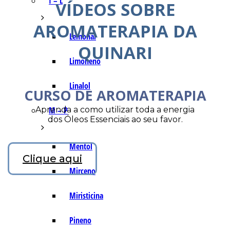
I – L
VÍDEOS SOBRE
AROMATERAPIA DA
Lemonal
QUINARI
Limoneno
Linalol
CURSO DE AROMATERAPIA
Aprenda a como utilizar toda a energia
M – P
dos Óleos Essenciais ao seu favor.
Mentol
Clique aqui
Mirceno
Miristicina
Pineno