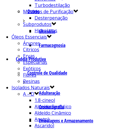
Turbodestilação
Outros
Métodos de Purificação
Desterpenação
Subprodutos
Hidrolatos
Glossário
Óleos Essenciais
Árvores
Farmacognosia
Cítricos
Ervas
Cadeia Produtiva
Especiarias
Exóticos
Controle de Qualidade
Flores
Resinas
Isolados Naturais
Adulteração
A – D
1.8-cineol
Aldeído Benzóico
Cromatografia
Aldeído Cinâmico
Anetol
Embalagens e Armazenamento
Ascaridol