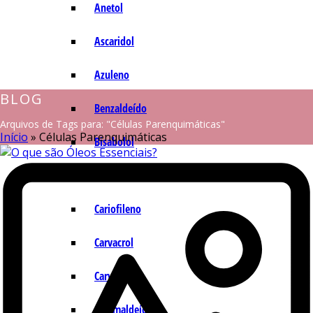
Anetol
Ascaridol
Azuleno
BLOG
Benzaldeído
Arquivos de Tags para: "Células Parenquimáticas"
Início
»
Células Parenquimáticas
Bisabolol
Camazuleno
Cariofileno
Carvacrol
Carvona
Cinamaldeído