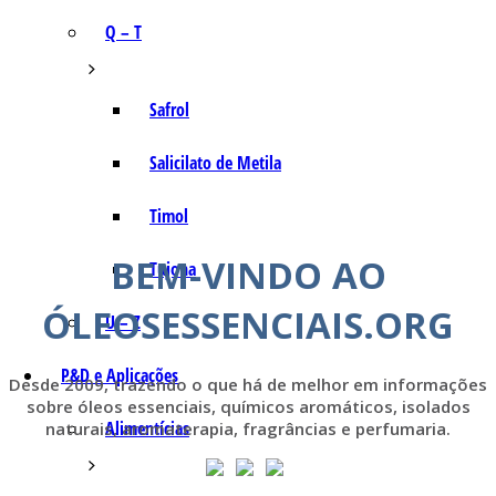
Q – T
Safrol
Salicilato de Metila
Timol
BEM-VINDO AO
Tujona
ÓLEOSESSENCIAIS.ORG
U – Z
P&D e Aplicações
Desde 2009, trazendo o que há de melhor em informações
sobre óleos essenciais, químicos aromáticos, isolados
Alimentícias
naturais, aromaterapia, fragrâncias e perfumaria.