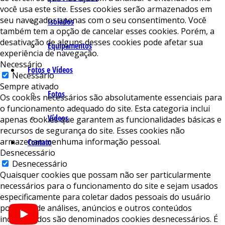
você usa este site. Esses cookies serão armazenados em
seu navegador apenas com o seu consentimento. Você
Isolados
também tem a opção de cancelar esses cookies. Porém, a
desativação de alguns desses cookies pode afetar sua
Equipamentos
experiência de navegação.
Necessário
Fotos e Vídeos
Necessário
Sempre ativado
Fotos
Os cookies necessários são absolutamente essenciais para
o funcionamento adequado do site. Esta categoria inclui
Vídeos
apenas cookies que garantem as funcionalidades básicas e
recursos de segurança do site. Esses cookies não
armazenam nenhuma informação pessoal.
Contato
Desnecessário
Desnecessário
Quaisquer cookies que possam não ser particularmente
necessários para o funcionamento do site e sejam usados ​​
especificamente para coletar dados pessoais do usuário
por meio de análises, anúncios e outros conteúdos
incorporados são denominados cookies desnecessários. É