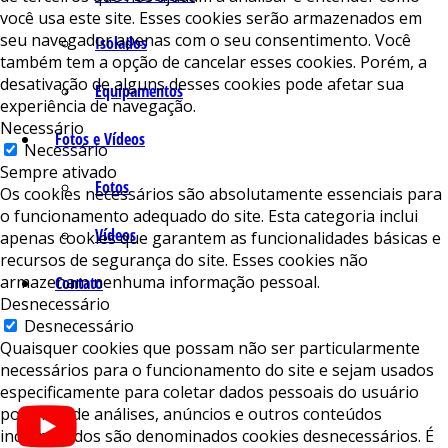
você usa este site. Esses cookies serão armazenados em
seu navegador apenas com o seu consentimento. Você
Isolados
também tem a opção de cancelar esses cookies. Porém, a
desativação de alguns desses cookies pode afetar sua
Equipamentos
experiência de navegação.
Necessário
Fotos e Vídeos
Necessário
Sempre ativado
Fotos
Os cookies necessários são absolutamente essenciais para
o funcionamento adequado do site. Esta categoria inclui
Vídeos
apenas cookies que garantem as funcionalidades básicas e
recursos de segurança do site. Esses cookies não
armazenam nenhuma informação pessoal.
Contato
Desnecessário
Desnecessário
Quaisquer cookies que possam não ser particularmente
necessários para o funcionamento do site e sejam usados ​​
especificamente para coletar dados pessoais do usuário
por meio de análises, anúncios e outros conteúdos
incorporados são denominados cookies desnecessários. É