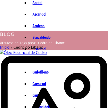
Anetol
Ascaridol
Azuleno
BLOG
Benzaldeído
Arquivos de Tags para: "Cedro do Líbano"
Início
»
Cedro do Líbano
Bisabolol
Camazuleno
Cariofileno
Carvacrol
Carvona
Cinamaldeído