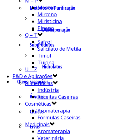
M – P
Mentol
Métodos de Purificação
Mirceno
Miristicina
Pineno
Desterpenação
Q – T
Safrol
Subprodutos
Salicilato de Metila
Timol
Tujona
Hidrolatos
U – Z
P&D e Aplicações
Óleos Essenciais
Alimentícias
Indústria
Árvores
Receitas Caseiras
Cosméticas
Aromaterapia
Cítricos
Fórmulas Caseiras
Medicinais
Ervas
Aromaterapia
Veterinária