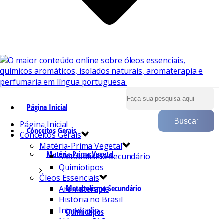
Página Inicial
Página Inicial
Conceitos Gerais
Conceitos Gerais
Matéria-Prima Vegetal
Matéria-Prima Vegetal
Metabolismo Secundário
Quimiotipos
Óleos Essenciais
Metabolismo Secundário
Aromaterapia
História no Brasil
Introdução
Quimiotipos