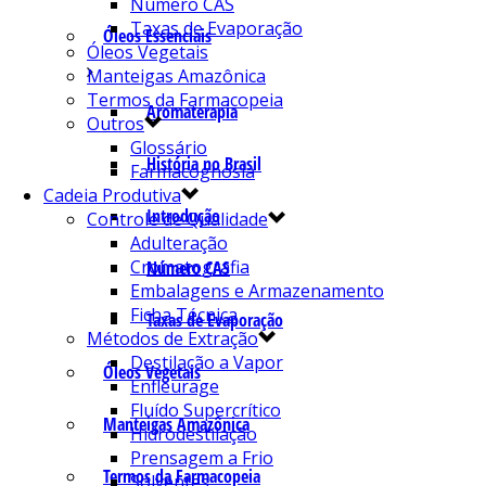
Número CAS
Taxas de Evaporação
Óleos Essenciais
Óleos Vegetais
Manteigas Amazônica
Termos da Farmacopeia
Aromaterapia
Outros
Glossário
História no Brasil
Farmacognosia
Cadeia Produtiva
Introdução
Controle de Qualidade
Adulteração
Cromatografia
Número CAS
Embalagens e Armazenamento
Ficha Técnica
Taxas de Evaporação
Métodos de Extração
Destilação a Vapor
Óleos Vegetais
Enfleurage
Fluído Supercrítico
Manteigas Amazônica
Hidrodestilação
Prensagem a Frio
Termos da Farmacopeia
Solventes