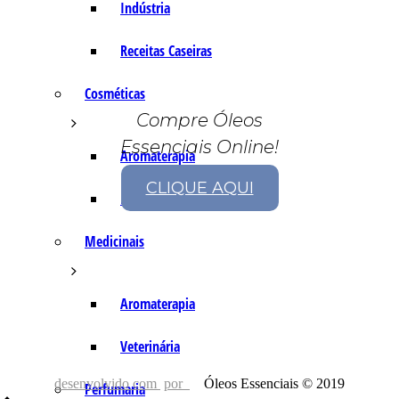
Indústria
Receitas Caseiras
Cosméticas
Compre Óleos
Essenciais Online!
Aromaterapia
CLIQUE AQUI
Fórmulas Caseiras
Medicinais
Aromaterapia
Veterinária
desenvolvido com
por
Óleos Essenciais © 2019
Perfumaria