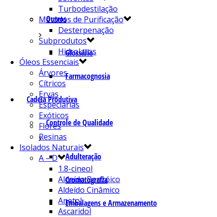
Turbodestilação
Outros
Métodos de Purificação
Desterpenação
Subprodutos
Hidrolatos
Glossário
Óleos Essenciais
Árvores
Farmacognosia
Cítricos
Ervas
Cadeia Produtiva
Especiarias
Exóticos
Controle de Qualidade
Flores
Resinas
Isolados Naturais
Adulteração
A – D
1.8-cineol
Aldeído Benzóico
Cromatografia
Aldeído Cinâmico
Anetol
Embalagens e Armazenamento
Ascaridol