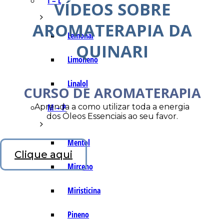
I – L
VÍDEOS SOBRE
AROMATERAPIA DA
Lemonal
QUINARI
Limoneno
Linalol
CURSO DE AROMATERAPIA
Aprenda a como utilizar toda a energia
M – P
dos Óleos Essenciais ao seu favor.
Mentol
Clique aqui
Mirceno
Miristicina
Pineno