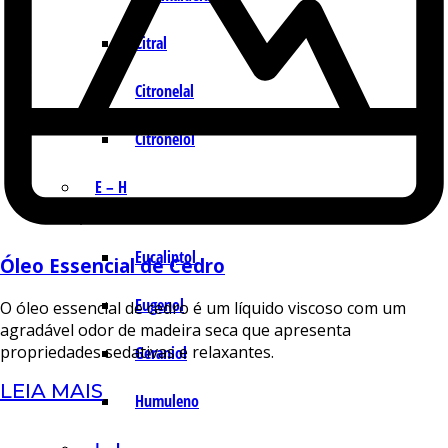
Citral
Citronelal
Citronelol
E – H
Eucaliptol
Óleo Essencial de Cedro
Eugenol
O óleo essencial de cedro é um líquido viscoso com um
agradável odor de madeira seca que apresenta
propriedades sedativas e relaxantes.
Geraniol
LEIA MAIS
Humuleno