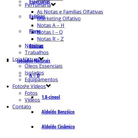
Especiarias
Perfumaria
As Notas e Famílias Olfativas
Exóticos
Marketing Olfativo
Notas A – H
Flores
Notas I – Q
Notas R – Z
Notícias
Resinas
Trabalhos
Loja Virtual
Isolados Naturais
Óleos Essenciais
Isolados
A – D
Equipamentos
Fotos e Vídeos
Fotos
1.8-cineol
Vídeos
Contato
Aldeído Benzóico
Aldeído Cinâmico