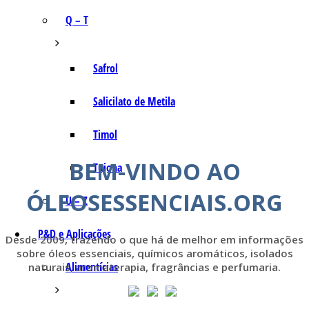
Q – T
Safrol
Salicilato de Metila
Timol
BEM-VINDO AO
Tujona
ÓLEOSESSENCIAIS.ORG
U – Z
P&D e Aplicações
Desde 2009, trazendo o que há de melhor em informações
sobre óleos essenciais, químicos aromáticos, isolados
Alimentícias
naturais, aromaterapia, fragrâncias e perfumaria.