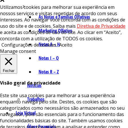
Utilizamos cookies para melhorar sua experiência em
nossos serviços e visitas repetidas de acordo com seus
As Notas e Famílias Olfativas
interesses. Ao navegar você concorda com as condições de
uso do site e de cookies. Saiba mais
Diretiva de Privacidade
Marketing Olfativo
e aceita as condições de uso do site. Ao clicar em “Aceito”,
concorda com a utilização de TODOS os cookies.
Notas A – H
Configurações de cookies
Aceito
Manage consent
Notas I – Q
Fechar
Notas R – Z
Visão geral da privacidade
Notícias
Este site usa cookies para melhorar a sua experiência
Trabalhos
enquanto navega pelo site. Destes, os cookies que são
categorizados como necessários são armazenados no seu
Loja Virtual
navegador, pois são essenciais para o funcionamento das
funcionalidades básicas do site. Também usamos cookies
Óleos Essenciais
de terceiros que nos ajudam a analisar e entender como