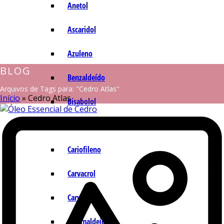
Anetol
Ascaridol
Azuleno
BLOG
Benzaldeído
Arquivos de Tags para: "Cedro Atlas"
Início
»
Cedro Atlas
Bisabolol
Camazuleno
Cariofileno
Carvacrol
Carvona
Cinamaldeído