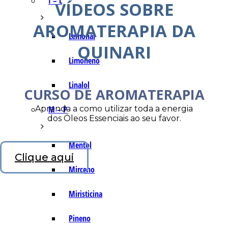
I – L
VÍDEOS SOBRE
AROMATERAPIA DA
Lemonal
QUINARI
Limoneno
Linalol
CURSO DE AROMATERAPIA
Aprenda a como utilizar toda a energia
M – P
dos Óleos Essenciais ao seu favor.
Mentol
Clique aqui
Mirceno
Miristicina
Pineno