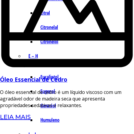
Citral
Citronelal
Citronelol
E – H
Eucaliptol
Óleo Essencial de Cedro
Eugenol
O óleo essencial de cedro é um líquido viscoso com um
agradável odor de madeira seca que apresenta
propriedades sedativas e relaxantes.
Geraniol
LEIA MAIS
Humuleno