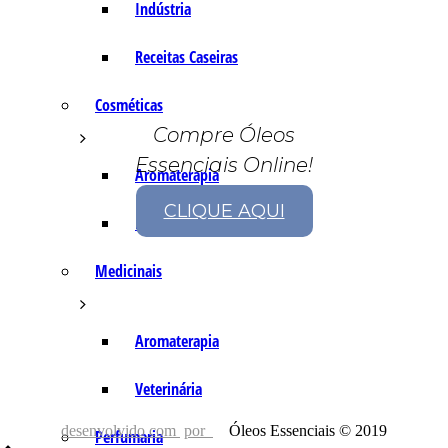
Indústria
Receitas Caseiras
Cosméticas
Compre Óleos
Essenciais Online!
Aromaterapia
CLIQUE AQUI
Fórmulas Caseiras
Medicinais
Aromaterapia
Veterinária
desenvolvido com
por
Óleos Essenciais © 2019
Perfumaria