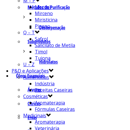
M – P
Mentol
Métodos de Purificação
Mirceno
Miristicina
Pineno
Desterpenação
Q – T
Safrol
Subprodutos
Salicilato de Metila
Timol
Tujona
Hidrolatos
U – Z
P&D e Aplicações
Óleos Essenciais
Alimentícias
Indústria
Árvores
Receitas Caseiras
Cosméticas
Aromaterapia
Cítricos
Fórmulas Caseiras
Medicinais
Ervas
Aromaterapia
Veterinária