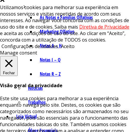
Utilizamos cookies para melhorar sua experiência em
nossos serviços e visitas repetidas de acordo com seus
As Notas e Famílias Olfativas
interesses. Ao navegar você concorda com as condições de
uso do site e de cookies. Saiba mais
Diretiva de Privacidade
Marketing Olfativo
e aceita as condições de uso do site. Ao clicar em “Aceito”,
concorda com a utilização de TODOS os cookies.
Notas A – H
Configurações de cookies
Aceito
Manage consent
Notas I – Q
Fechar
Notas R – Z
Visão geral da privacidade
Notícias
Este site usa cookies para melhorar a sua experiência
Trabalhos
enquanto navega pelo site. Destes, os cookies que são
categorizados como necessários são armazenados no seu
Loja Virtual
navegador, pois são essenciais para o funcionamento das
funcionalidades básicas do site. Também usamos cookies
Óleos Essenciais
de terceiros que nos ajudam a analisar e entender como