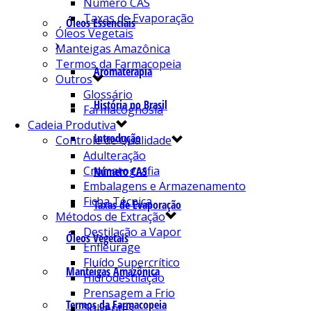
Número CAS
Taxas de Evaporação
Óleos Essenciais
Óleos Vegetais
Manteigas Amazônica
Termos da Farmacopeia
Aromaterapia
Outros
Glossário
História no Brasil
Farmacognosia
Cadeia Produtiva
Introdução
Controle de Qualidade
Adulteração
Cromatografia
Número CAS
Embalagens e Armazenamento
Ficha Técnica
Taxas de Evaporação
Métodos de Extração
Destilação a Vapor
Óleos Vegetais
Enfleurage
Fluído Supercrítico
Manteigas Amazônica
Hidrodestilação
Prensagem a Frio
Termos da Farmacopeia
Solventes