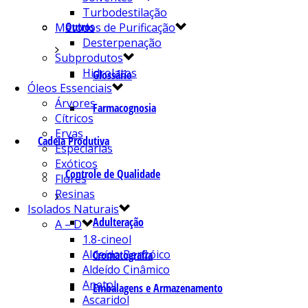
Turbodestilação
Outros
Métodos de Purificação
Desterpenação
Subprodutos
Hidrolatos
Glossário
Óleos Essenciais
Árvores
Farmacognosia
Cítricos
Ervas
Cadeia Produtiva
Especiarias
Exóticos
Controle de Qualidade
Flores
Resinas
Isolados Naturais
Adulteração
A – D
1.8-cineol
Aldeído Benzóico
Cromatografia
Aldeído Cinâmico
Anetol
Embalagens e Armazenamento
Ascaridol