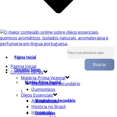
Página Inicial
Página Inicial
Conceitos Gerais
Conceitos Gerais
Matéria-Prima Vegetal
Matéria-Prima Vegetal
Metabolismo Secundário
Quimiotipos
Óleos Essenciais
Metabolismo Secundário
Aromaterapia
História no Brasil
Introdução
Quimiotipos