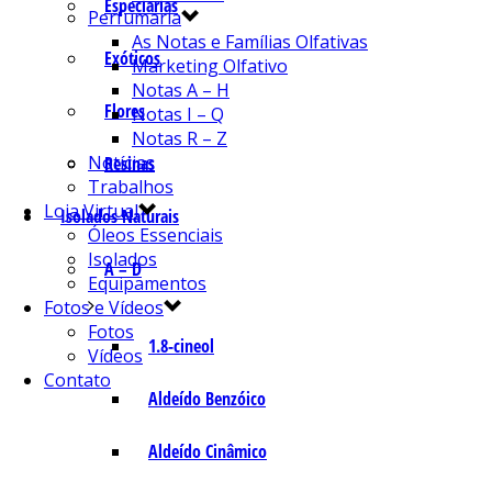
Especiarias
Perfumaria
As Notas e Famílias Olfativas
Exóticos
Marketing Olfativo
Notas A – H
Flores
Notas I – Q
Notas R – Z
Notícias
Resinas
Trabalhos
Loja Virtual
Isolados Naturais
Óleos Essenciais
Isolados
A – D
Equipamentos
Fotos e Vídeos
Fotos
1.8-cineol
Vídeos
Contato
Aldeído Benzóico
Aldeído Cinâmico