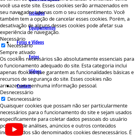
você usa este site. Esses cookies serão armazenados em
seu navegador apenas com o seu consentimento. Você
Isolados
também tem a opção de cancelar esses cookies. Porém, a
desativação de alguns desses cookies pode afetar sua
Equipamentos
experiência de navegação.
Necessário
Fotos e Vídeos
Necessário
Sempre ativado
Fotos
Os cookies necessários são absolutamente essenciais para
o funcionamento adequado do site. Esta categoria inclui
Vídeos
apenas cookies que garantem as funcionalidades básicas e
recursos de segurança do site. Esses cookies não
armazenam nenhuma informação pessoal.
Contato
Desnecessário
Desnecessário
Quaisquer cookies que possam não ser particularmente
necessários para o funcionamento do site e sejam usados ​​
especificamente para coletar dados pessoais do usuário
por meio de análises, anúncios e outros conteúdos
incorporados são denominados cookies desnecessários. É