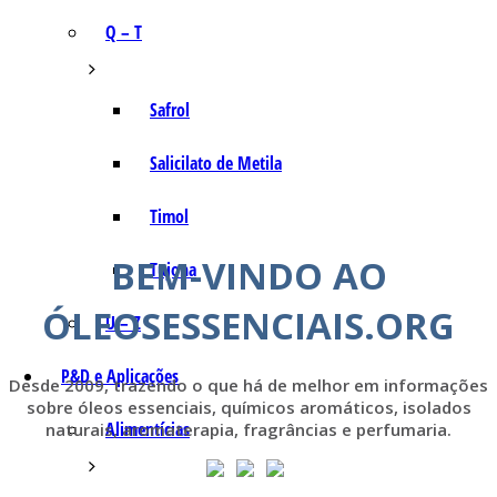
Q – T
Safrol
Salicilato de Metila
Timol
BEM-VINDO AO
Tujona
ÓLEOSESSENCIAIS.ORG
U – Z
P&D e Aplicações
Desde 2009, trazendo o que há de melhor em informações
sobre óleos essenciais, químicos aromáticos, isolados
Alimentícias
naturais, aromaterapia, fragrâncias e perfumaria.