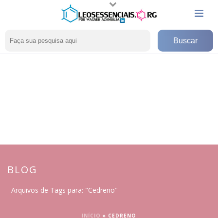
BLOG
Arquivos de Tags para: "Cedreno"
INÍCIO
»
CEDRENO