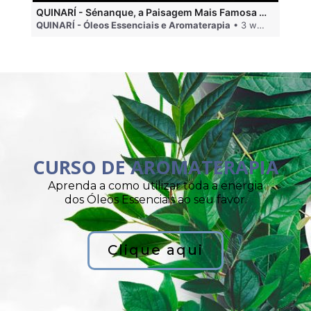
QUINARÍ - Sénanque, a Paisagem Mais Famosa da Aromaterapia
QUINARÍ - Óleos Essenciais e Aromaterapia
• 3 weeks ago
QU
CURSO DE AROMATERAPIA
Aprenda a como utilizar toda a energia
dos Óleos Essenciais ao seu favor.
Clique aqui