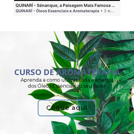
QUINARÍ - Sénanque, a Paisagem Mais Famosa da Aromaterapia
QUINARÍ - Óleos Essenciais e Aromaterapia
• 3 weeks ago
QU
CURSO DE AROMATERAPIA
Aprenda a como utilizar toda a energia
dos Óleos Essenciais ao seu favor.
Clique aqui