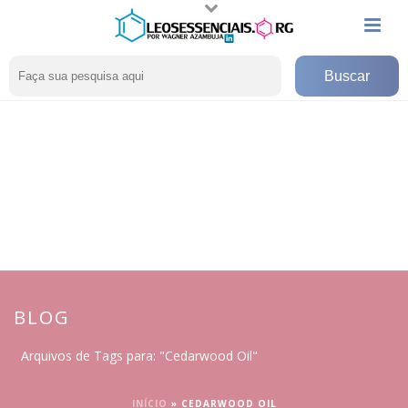
BLOG
Arquivos de Tags para: "Cedarwood Oil"
INÍCIO
»
CEDARWOOD OIL