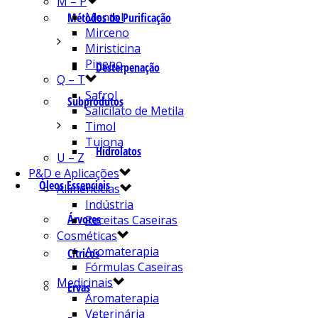
M – P
Mentol
Métodos de Purificação
Mirceno
Miristicina
Pineno
Desterpenação
Q – T
Safrol
Subprodutos
Salicilato de Metila
Timol
Tujona
Hidrolatos
U – Z
P&D e Aplicações
Óleos Essenciais
Alimentícias
Indústria
Árvores
Receitas Caseiras
Cosméticas
Aromaterapia
Cítricos
Fórmulas Caseiras
Medicinais
Ervas
Aromaterapia
Veterinária