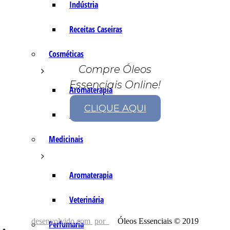
Indústria
Receitas Caseiras
Cosméticas
Compre Óleos
Essenciais Online!
Aromaterapia
CLIQUE AQUI
Fórmulas Caseiras
Medicinais
Aromaterapia
Veterinária
desenvolvido com
por
Óleos Essenciais © 2019
Perfumaria