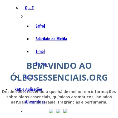
Q – T
Safrol
Salicilato de Metila
Timol
BEM-VINDO AO
Tujona
ÓLEOSESSENCIAIS.ORG
U – Z
P&D e Aplicações
Desde 2009, trazendo o que há de melhor em informações
sobre óleos essenciais, químicos aromáticos, isolados
Alimentícias
naturais, aromaterapia, fragrâncias e perfumaria.