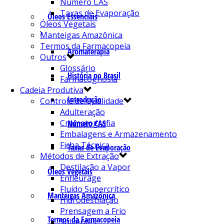
Número CAS
Taxas de Evaporação
Óleos Essenciais
Óleos Vegetais
Manteigas Amazônica
Termos da Farmacopeia
Aromaterapia
Outros
Glossário
História no Brasil
Farmacognosia
Cadeia Produtiva
Introdução
Controle de Qualidade
Adulteração
Cromatografia
Número CAS
Embalagens e Armazenamento
Ficha Técnica
Taxas de Evaporação
Métodos de Extração
Destilação a Vapor
Óleos Vegetais
Enfleurage
Fluído Supercrítico
Manteigas Amazônica
Hidrodestilação
Prensagem a Frio
Termos da Farmacopeia
Solventes