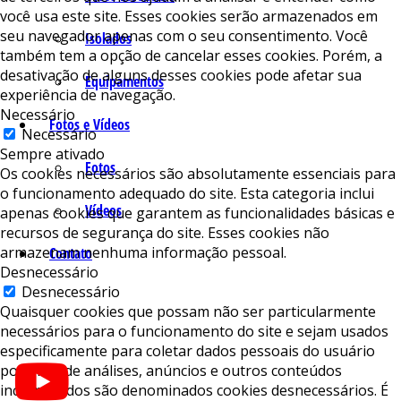
você usa este site. Esses cookies serão armazenados em
seu navegador apenas com o seu consentimento. Você
Isolados
também tem a opção de cancelar esses cookies. Porém, a
desativação de alguns desses cookies pode afetar sua
Equipamentos
experiência de navegação.
Necessário
Fotos e Vídeos
Necessário
Sempre ativado
Fotos
Os cookies necessários são absolutamente essenciais para
o funcionamento adequado do site. Esta categoria inclui
Vídeos
apenas cookies que garantem as funcionalidades básicas e
recursos de segurança do site. Esses cookies não
armazenam nenhuma informação pessoal.
Contato
Desnecessário
Desnecessário
Quaisquer cookies que possam não ser particularmente
necessários para o funcionamento do site e sejam usados ​​
especificamente para coletar dados pessoais do usuário
por meio de análises, anúncios e outros conteúdos
incorporados são denominados cookies desnecessários. É