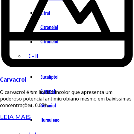
Citral
Citronelal
Citronelol
E – H
Eucaliptol
Carvacrol
Eugenol
O carvacrol é um líquido incolor que apresenta um
poderoso potencial antimicrobiano mesmo em baixíssimas
concentrações, 0,07%.
Geraniol
LEIA MAIS
Humuleno