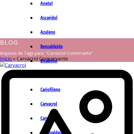
Anetol
Ascaridol
Azuleno
BLOG
Benzaldeído
Arquivos de Tags para: "Carvacrol Conservante"
Início
»
Carvacrol Conservante
Bisabolol
Camazuleno
Cariofileno
Carvacrol
Carvona
Cinamaldeído