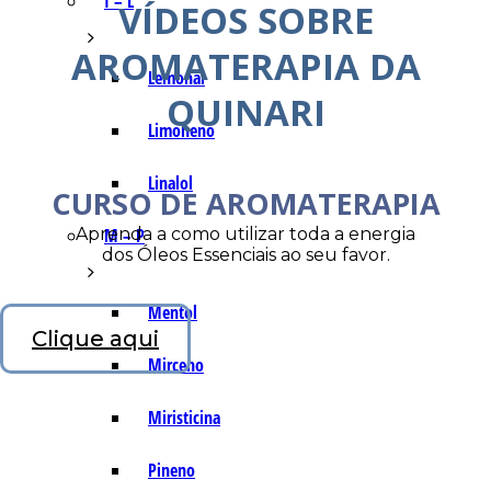
I – L
VÍDEOS SOBRE
AROMATERAPIA DA
Lemonal
QUINARI
Limoneno
Linalol
CURSO DE AROMATERAPIA
Aprenda a como utilizar toda a energia
M – P
dos Óleos Essenciais ao seu favor.
Mentol
Clique aqui
Mirceno
Miristicina
Pineno