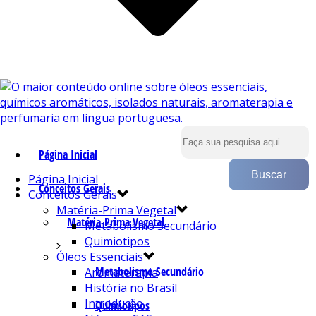
Página Inicial
Página Inicial
Conceitos Gerais
Conceitos Gerais
Matéria-Prima Vegetal
Matéria-Prima Vegetal
Metabolismo Secundário
Quimiotipos
Óleos Essenciais
Metabolismo Secundário
Aromaterapia
História no Brasil
Introdução
Quimiotipos