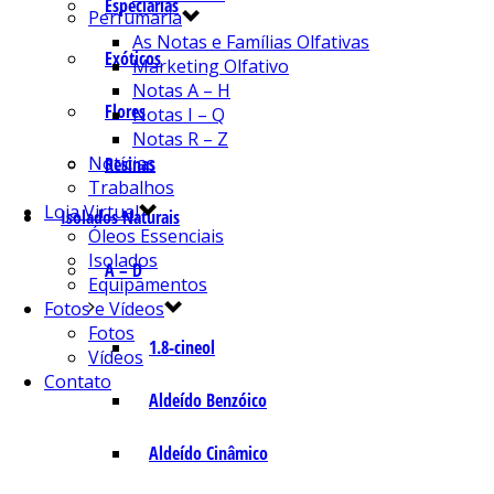
Especiarias
Perfumaria
As Notas e Famílias Olfativas
Exóticos
Marketing Olfativo
Notas A – H
Flores
Notas I – Q
Notas R – Z
Notícias
Resinas
Trabalhos
Loja Virtual
Isolados Naturais
Óleos Essenciais
Isolados
A – D
Equipamentos
Fotos e Vídeos
Fotos
1.8-cineol
Vídeos
Contato
Aldeído Benzóico
Aldeído Cinâmico