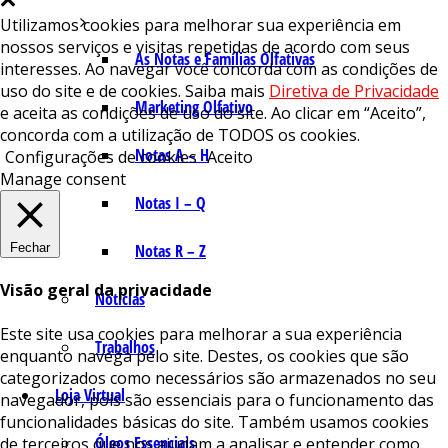
Utilizamos cookies para melhorar sua experiência em
nossos serviços e visitas repetidas de acordo com seus
As Notas e Famílias Olfativas
interesses. Ao navegar você concorda com as condições de
uso do site e de cookies. Saiba mais
Diretiva de Privacidade
Marketing Olfativo
e aceita as condições de uso do site. Ao clicar em “Aceito”,
concorda com a utilização de TODOS os cookies.
Notas A – H
Configurações de cookies
Aceito
Manage consent
Notas I – Q
Fechar
Notas R – Z
Visão geral da privacidade
Notícias
Este site usa cookies para melhorar a sua experiência
Trabalhos
enquanto navega pelo site. Destes, os cookies que são
categorizados como necessários são armazenados no seu
Loja Virtual
navegador, pois são essenciais para o funcionamento das
funcionalidades básicas do site. Também usamos cookies
Óleos Essenciais
de terceiros que nos ajudam a analisar e entender como