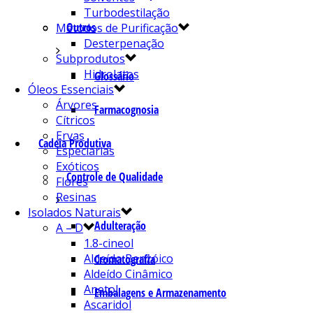
Turbodestilação
Outros
Métodos de Purificação
Desterpenação
Subprodutos
Hidrolatos
Glossário
Óleos Essenciais
Árvores
Farmacognosia
Cítricos
Ervas
Cadeia Produtiva
Especiarias
Exóticos
Controle de Qualidade
Flores
Resinas
Isolados Naturais
Adulteração
A – D
1.8-cineol
Aldeído Benzóico
Cromatografia
Aldeído Cinâmico
Anetol
Embalagens e Armazenamento
Ascaridol