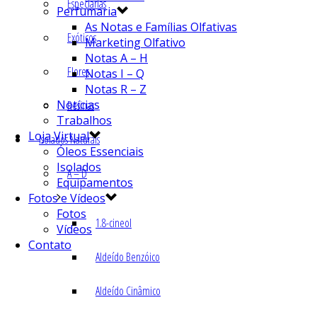
Especiarias
Perfumaria
As Notas e Famílias Olfativas
Exóticos
Marketing Olfativo
Notas A – H
Flores
Notas I – Q
Notas R – Z
Notícias
Resinas
Trabalhos
Loja Virtual
Isolados Naturais
Óleos Essenciais
Isolados
A – D
Equipamentos
Fotos e Vídeos
Fotos
1.8-cineol
Vídeos
Contato
Aldeído Benzóico
Aldeído Cinâmico