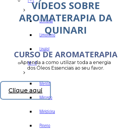
I – L
VÍDEOS SOBRE
AROMATERAPIA DA
Lemonal
QUINARI
Limoneno
Linalol
CURSO DE AROMATERAPIA
Aprenda a como utilizar toda a energia
M – P
dos Óleos Essenciais ao seu favor.
Mentol
Clique aqui
Mirceno
Miristicina
Pineno