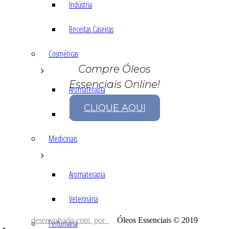
Indústria
Receitas Caseiras
Cosméticas
Compre Óleos
Essenciais Online!
Aromaterapia
CLIQUE AQUI
Fórmulas Caseiras
Medicinais
Aromaterapia
Veterinária
desenvolvido com
por
Óleos Essenciais © 2019
Perfumaria