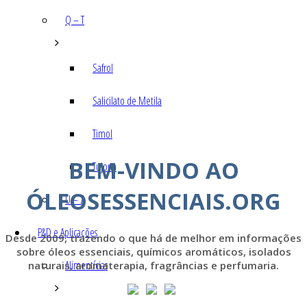
Q – T
Safrol
Salicilato de Metila
Timol
BEM-VINDO AO
Tujona
ÓLEOSESSENCIAIS.ORG
U – Z
P&D e Aplicações
Desde 2009, trazendo o que há de melhor em informações
sobre óleos essenciais, químicos aromáticos, isolados
Alimentícias
naturais, aromaterapia, fragrâncias e perfumaria.