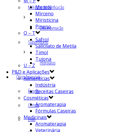
M – P
Mentol
Métodos de Purificação
Mirceno
Miristicina
Pineno
Desterpenação
Q – T
Safrol
Subprodutos
Salicilato de Metila
Timol
Tujona
Hidrolatos
U – Z
P&D e Aplicações
Óleos Essenciais
Alimentícias
Indústria
Árvores
Receitas Caseiras
Cosméticas
Aromaterapia
Cítricos
Fórmulas Caseiras
Medicinais
Ervas
Aromaterapia
Veterinária