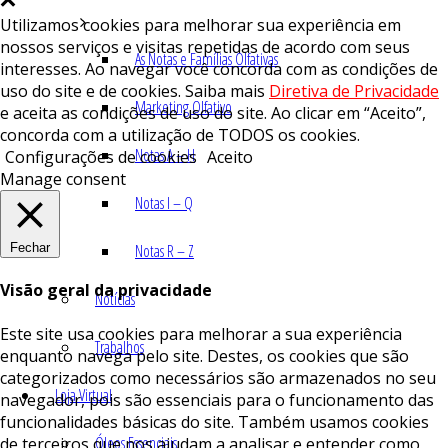
Utilizamos cookies para melhorar sua experiência em
nossos serviços e visitas repetidas de acordo com seus
As Notas e Famílias Olfativas
interesses. Ao navegar você concorda com as condições de
uso do site e de cookies. Saiba mais
Diretiva de Privacidade
Marketing Olfativo
e aceita as condições de uso do site. Ao clicar em “Aceito”,
concorda com a utilização de TODOS os cookies.
Notas A – H
Configurações de cookies
Aceito
Manage consent
Notas I – Q
Fechar
Notas R – Z
Visão geral da privacidade
Notícias
Este site usa cookies para melhorar a sua experiência
Trabalhos
enquanto navega pelo site. Destes, os cookies que são
categorizados como necessários são armazenados no seu
Loja Virtual
navegador, pois são essenciais para o funcionamento das
funcionalidades básicas do site. Também usamos cookies
Óleos Essenciais
de terceiros que nos ajudam a analisar e entender como