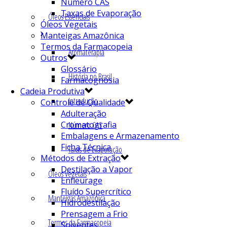
Número CAS
Taxas de Evaporação
Óleos Essenciais
Óleos Vegetais
Manteigas Amazônica
Termos da Farmacopeia
Aromaterapia
Outros
Glossário
História no Brasil
Farmacognosia
Cadeia Produtiva
Introdução
Controle de Qualidade
Adulteração
Cromatografia
Número CAS
Embalagens e Armazenamento
Ficha Técnica
Taxas de Evaporação
Métodos de Extração
Destilação a Vapor
Óleos Vegetais
Enfleurage
Fluído Supercrítico
Manteigas Amazônica
Hidrodestilação
Prensagem a Frio
Termos da Farmacopeia
Solventes