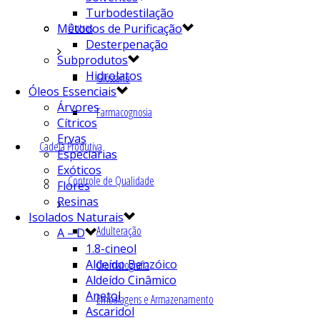
Turbodestilação
Outros
Métodos de Purificação
Desterpenação
Subprodutos
Hidrolatos
Glossário
Óleos Essenciais
Árvores
Farmacognosia
Cítricos
Ervas
Cadeia Produtiva
Especiarias
Exóticos
Controle de Qualidade
Flores
Resinas
Isolados Naturais
Adulteração
A – D
1.8-cineol
Aldeído Benzóico
Cromatografia
Aldeído Cinâmico
Anetol
Embalagens e Armazenamento
Ascaridol