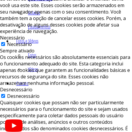
você usa este site. Esses cookies serão armazenados em
seu navegador apenas com o seu consentimento. Você
Isolados
também tem a opção de cancelar esses cookies. Porém, a
desativação de alguns desses cookies pode afetar sua
Equipamentos
experiência de navegação.
Necessário
Fotos e Vídeos
Necessário
Sempre ativado
Fotos
Os cookies necessários são absolutamente essenciais para
o funcionamento adequado do site. Esta categoria inclui
Vídeos
apenas cookies que garantem as funcionalidades básicas e
recursos de segurança do site. Esses cookies não
armazenam nenhuma informação pessoal.
Contato
Desnecessário
Desnecessário
Quaisquer cookies que possam não ser particularmente
necessários para o funcionamento do site e sejam usados ​​
especificamente para coletar dados pessoais do usuário
por meio de análises, anúncios e outros conteúdos
incorporados são denominados cookies desnecessários. É