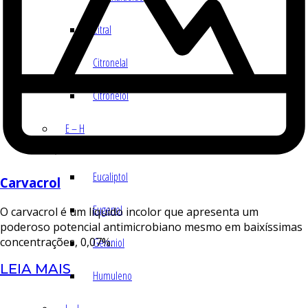
Citral
Citronelal
Citronelol
E – H
Eucaliptol
Carvacrol
Eugenol
O carvacrol é um líquido incolor que apresenta um
poderoso potencial antimicrobiano mesmo em baixíssimas
concentrações, 0,07%.
Geraniol
LEIA MAIS
Humuleno