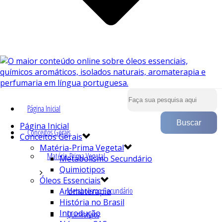
Página Inicial
Página Inicial
Conceitos Gerais
Conceitos Gerais
Matéria-Prima Vegetal
Matéria-Prima Vegetal
Metabolismo Secundário
Quimiotipos
Óleos Essenciais
Metabolismo Secundário
Aromaterapia
História no Brasil
Introdução
Quimiotipos