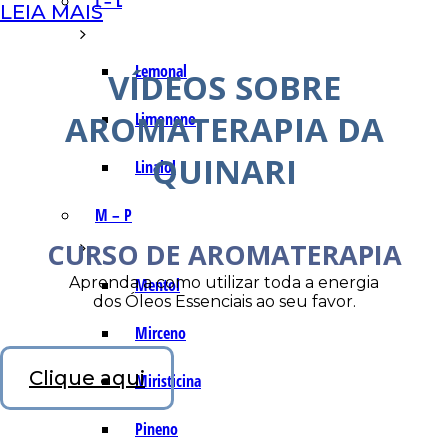
I – L
LEIA MAIS
Lemonal
VÍDEOS SOBRE
AROMATERAPIA DA
Limoneno
QUINARI
Linalol
M – P
CURSO DE AROMATERAPIA
Aprenda a como utilizar toda a energia
Mentol
dos Óleos Essenciais ao seu favor.
Mirceno
Clique aqui
Miristicina
Pineno