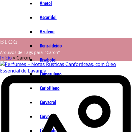
Anetol
Ascaridol
Azuleno
BLOG
Benzaldeído
Arquivos de Tags para: "Caron"
Início
»
Caron
Bisabolol
Camazuleno
Cariofileno
Carvacrol
Carvona
Cinamaldeído