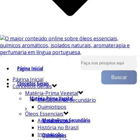
Página Inicial
Página Inicial
Conceitos Gerais
Conceitos Gerais
Matéria-Prima Vegetal
Matéria-Prima Vegetal
Metabolismo Secundário
Quimiotipos
Óleos Essenciais
Metabolismo Secundário
Aromaterapia
História no Brasil
Introdução
Quimiotipos