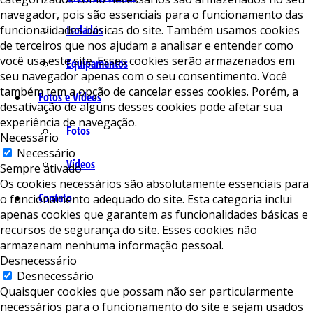
navegador, pois são essenciais para o funcionamento das
funcionalidades básicas do site. Também usamos cookies
Isolados
de terceiros que nos ajudam a analisar e entender como
você usa este site. Esses cookies serão armazenados em
Equipamentos
seu navegador apenas com o seu consentimento. Você
também tem a opção de cancelar esses cookies. Porém, a
Fotos e Vídeos
desativação de alguns desses cookies pode afetar sua
experiência de navegação.
Fotos
Necessário
Necessário
Vídeos
Sempre ativado
Os cookies necessários são absolutamente essenciais para
Contato
o funcionamento adequado do site. Esta categoria inclui
apenas cookies que garantem as funcionalidades básicas e
recursos de segurança do site. Esses cookies não
armazenam nenhuma informação pessoal.
Desnecessário
Desnecessário
Quaisquer cookies que possam não ser particularmente
necessários para o funcionamento do site e sejam usados ​​