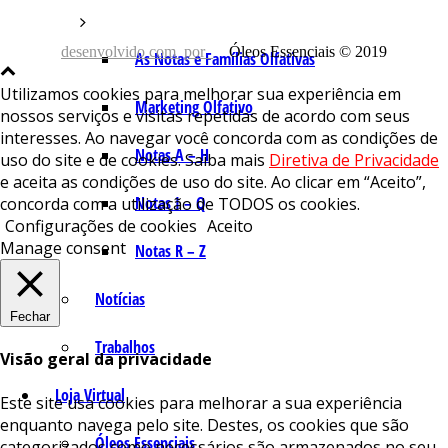
desenvolvido com
por
Óleos Essenciais © 2019
As Notas e Famílias Olfativas
Utilizamos cookies para melhorar sua experiência em
Marketing Olfativo
nossos serviços e visitas repetidas de acordo com seus
interesses. Ao navegar você concorda com as condições de
Notas A – H
uso do site e de cookies. Saiba mais
Diretiva de Privacidade
e aceita as condições de uso do site. Ao clicar em “Aceito”,
Notas I – Q
concorda com a utilização de TODOS os cookies.
Configurações de cookies
Aceito
Manage consent
Notas R – Z
Notícias
Fechar
Trabalhos
Visão geral da privacidade
Loja Virtual
Este site usa cookies para melhorar a sua experiência
enquanto navega pelo site. Destes, os cookies que são
Óleos Essenciais
categorizados como necessários são armazenados no seu