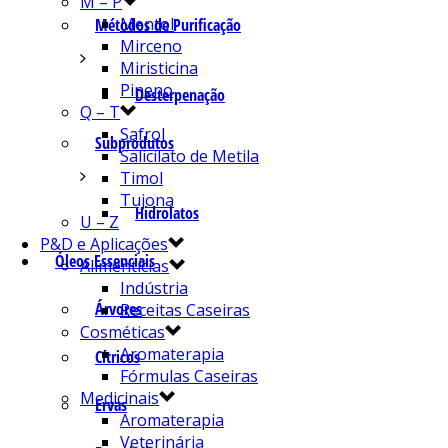
M – P
Mentol
Métodos de Purificação
Mirceno
Miristicina
Pineno
Desterpenação
Q – T
Safrol
Subprodutos
Salicilato de Metila
Timol
Tujona
Hidrolatos
U – Z
P&D e Aplicações
Óleos Essenciais
Alimentícias
Indústria
Árvores
Receitas Caseiras
Cosméticas
Aromaterapia
Cítricos
Fórmulas Caseiras
Medicinais
Ervas
Aromaterapia
Veterinária