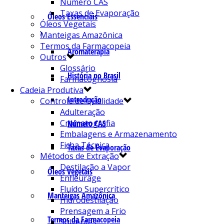
Número CAS
Taxas de Evaporação
Óleos Essenciais
Óleos Vegetais
Manteigas Amazônica
Termos da Farmacopeia
Aromaterapia
Outros
Glossário
História no Brasil
Farmacognosia
Cadeia Produtiva
Introdução
Controle de Qualidade
Adulteração
Cromatografia
Número CAS
Embalagens e Armazenamento
Ficha Técnica
Taxas de Evaporação
Métodos de Extração
Destilação a Vapor
Óleos Vegetais
Enfleurage
Fluído Supercrítico
Manteigas Amazônica
Hidrodestilação
Prensagem a Frio
Termos da Farmacopeia
Solventes