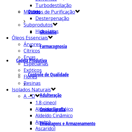
Turbodestilação
Outros
Métodos de Purificação
Desterpenação
Subprodutos
Hidrolatos
Glossário
Óleos Essenciais
Árvores
Farmacognosia
Cítricos
Ervas
Cadeia Produtiva
Especiarias
Exóticos
Controle de Qualidade
Flores
Resinas
Isolados Naturais
Adulteração
A – D
1.8-cineol
Aldeído Benzóico
Cromatografia
Aldeído Cinâmico
Anetol
Embalagens e Armazenamento
Ascaridol