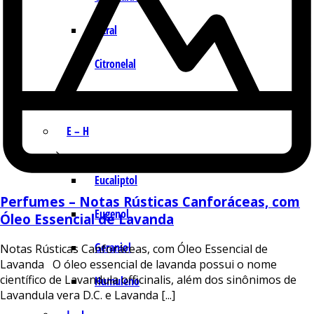
Citral
Citronelal
Citronelol
E – H
Eucaliptol
Perfumes – Notas Rústicas Canforáceas, com
Eugenol
Óleo Essencial de Lavanda
Geraniol
Notas Rústicas Canforáceas, com Óleo Essencial de
Lavanda O óleo essencial de lavanda possui o nome
científico de Lavandula officinalis, além dos sinônimos de
Humuleno
Lavandula vera D.C. e Lavanda [...]