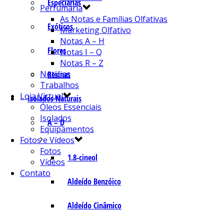
Especiarias
Perfumaria
As Notas e Famílias Olfativas
Exóticos
Marketing Olfativo
Notas A – H
Flores
Notas I – Q
Notas R – Z
Notícias
Resinas
Trabalhos
Loja Virtual
Isolados Naturais
Óleos Essenciais
Isolados
A – D
Equipamentos
Fotos e Vídeos
Fotos
1.8-cineol
Vídeos
Contato
Aldeído Benzóico
Aldeído Cinâmico