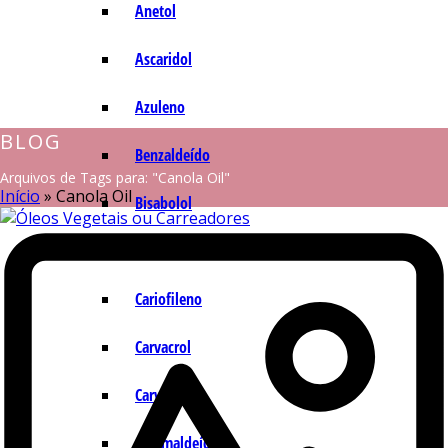
Anetol
Ascaridol
Azuleno
BLOG
Benzaldeído
Arquivos de Tags para: "Canola Oil"
Início
»
Canola Oil
Bisabolol
Camazuleno
Cariofileno
Carvacrol
Carvona
Cinamaldeído