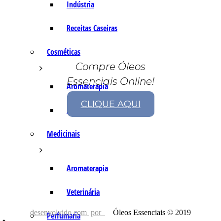
Indústria
Receitas Caseiras
Cosméticas
Compre Óleos
Essenciais Online!
Aromaterapia
CLIQUE AQUI
Fórmulas Caseiras
Medicinais
Aromaterapia
Veterinária
desenvolvido com
por
Óleos Essenciais © 2019
Perfumaria