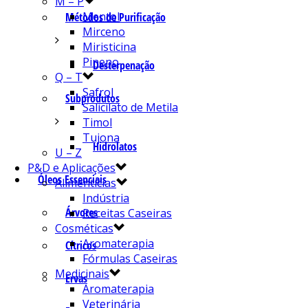
M – P
Mentol
Métodos de Purificação
Mirceno
Miristicina
Pineno
Desterpenação
Q – T
Safrol
Subprodutos
Salicilato de Metila
Timol
Tujona
Hidrolatos
U – Z
P&D e Aplicações
Óleos Essenciais
Alimentícias
Indústria
Árvores
Receitas Caseiras
Cosméticas
Aromaterapia
Cítricos
Fórmulas Caseiras
Medicinais
Ervas
Aromaterapia
Veterinária