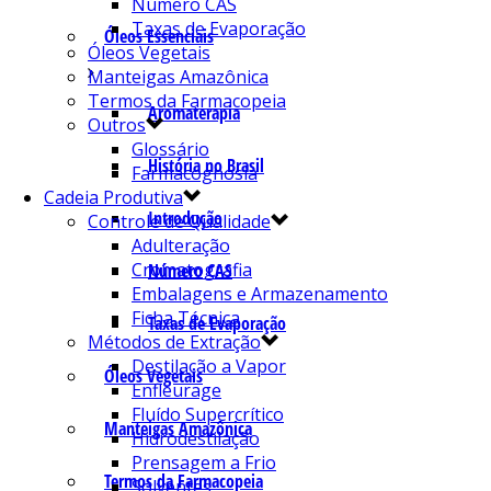
Número CAS
Taxas de Evaporação
Óleos Essenciais
Óleos Vegetais
Manteigas Amazônica
Termos da Farmacopeia
Aromaterapia
Outros
Glossário
História no Brasil
Farmacognosia
Cadeia Produtiva
Introdução
Controle de Qualidade
Adulteração
Cromatografia
Número CAS
Embalagens e Armazenamento
Ficha Técnica
Taxas de Evaporação
Métodos de Extração
Destilação a Vapor
Óleos Vegetais
Enfleurage
Fluído Supercrítico
Manteigas Amazônica
Hidrodestilação
Prensagem a Frio
Termos da Farmacopeia
Solventes