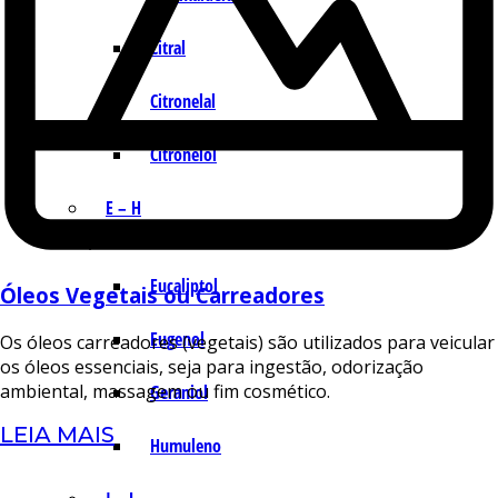
Citral
Citronelal
Citronelol
E – H
Eucaliptol
Óleos Vegetais ou Carreadores
Eugenol
Os óleos carreadores (vegetais) são utilizados para veicular
os óleos essenciais, seja para ingestão, odorização
ambiental, massagem ou fim cosmético.
Geraniol
LEIA MAIS
Humuleno