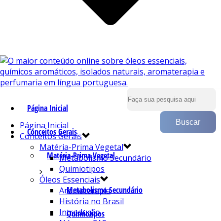
Página Inicial
Página Inicial
Conceitos Gerais
Conceitos Gerais
Matéria-Prima Vegetal
Matéria-Prima Vegetal
Metabolismo Secundário
Quimiotipos
Óleos Essenciais
Metabolismo Secundário
Aromaterapia
História no Brasil
Introdução
Quimiotipos