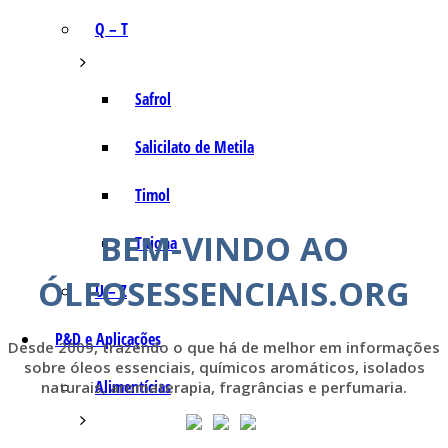
Q – T
Safrol
Salicilato de Metila
Timol
BEM-VINDO AO
Tujona
ÓLEOSESSENCIAIS.ORG
U – Z
P&D e Aplicações
Desde 2009, trazendo o que há de melhor em informações
sobre óleos essenciais, químicos aromáticos, isolados
Alimentícias
naturais, aromaterapia, fragrâncias e perfumaria.