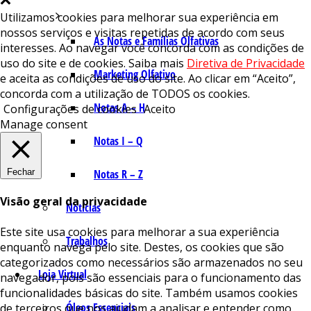
Utilizamos cookies para melhorar sua experiência em
nossos serviços e visitas repetidas de acordo com seus
As Notas e Famílias Olfativas
interesses. Ao navegar você concorda com as condições de
uso do site e de cookies. Saiba mais
Diretiva de Privacidade
Marketing Olfativo
e aceita as condições de uso do site. Ao clicar em “Aceito”,
concorda com a utilização de TODOS os cookies.
Notas A – H
Configurações de cookies
Aceito
Manage consent
Notas I – Q
Fechar
Notas R – Z
Visão geral da privacidade
Notícias
Este site usa cookies para melhorar a sua experiência
Trabalhos
enquanto navega pelo site. Destes, os cookies que são
categorizados como necessários são armazenados no seu
Loja Virtual
navegador, pois são essenciais para o funcionamento das
funcionalidades básicas do site. Também usamos cookies
Óleos Essenciais
de terceiros que nos ajudam a analisar e entender como