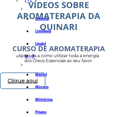
I – L
VÍDEOS SOBRE
AROMATERAPIA DA
Lemonal
QUINARI
Limoneno
Linalol
CURSO DE AROMATERAPIA
Aprenda a como utilizar toda a energia
M – P
dos Óleos Essenciais ao seu favor.
Mentol
Clique aqui
Mirceno
Miristicina
Pineno