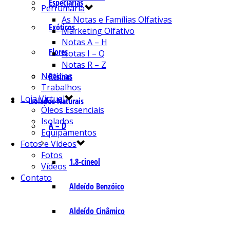
Especiarias
Perfumaria
As Notas e Famílias Olfativas
Exóticos
Marketing Olfativo
Notas A – H
Flores
Notas I – Q
Notas R – Z
Notícias
Resinas
Trabalhos
Loja Virtual
Isolados Naturais
Óleos Essenciais
Isolados
A – D
Equipamentos
Fotos e Vídeos
Fotos
1.8-cineol
Vídeos
Contato
Aldeído Benzóico
Aldeído Cinâmico