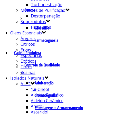
Turbodestilação
Outros
Métodos de Purificação
Desterpenação
Subprodutos
Hidrolatos
Glossário
Óleos Essenciais
Árvores
Farmacognosia
Cítricos
Ervas
Cadeia Produtiva
Especiarias
Exóticos
Controle de Qualidade
Flores
Resinas
Isolados Naturais
Adulteração
A – D
1.8-cineol
Aldeído Benzóico
Cromatografia
Aldeído Cinâmico
Anetol
Embalagens e Armazenamento
Ascaridol