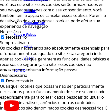
você usa este site. Esses cookies serão armazenados em
seu navegador apenas com o seu consentimento. Você
Isolados
também tem a opção de cancelar esses cookies. Porém, a
desativação de alguns desses cookies pode afetar sua
Equipamentos
experiência de navegação.
Necessário
Fotos e Vídeos
Necessário
Sempre ativado
Fotos
Os cookies necessários são absolutamente essenciais para
o funcionamento adequado do site. Esta categoria inclui
Vídeos
apenas cookies que garantem as funcionalidades básicas e
recursos de segurança do site. Esses cookies não
armazenam nenhuma informação pessoal.
Contato
Desnecessário
Desnecessário
Quaisquer cookies que possam não ser particularmente
necessários para o funcionamento do site e sejam usados ​​
especificamente para coletar dados pessoais do usuário
por meio de análises, anúncios e outros conteúdos
incorporados são denominados cookies desnecessários. É