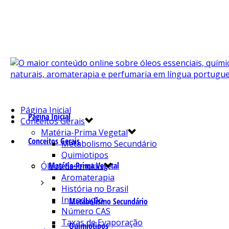
Página Inicial
Página Inicial
Conceitos Gerais
Matéria-Prima Vegetal
Conceitos Gerais
Metabolismo Secundário
Quimiotipos
Matéria-Prima Vegetal
Óleos Essenciais
Aromaterapia
História no Brasil
Introdução
Metabolismo Secundário
Número CAS
Taxas de Evaporação
Quimiotipos