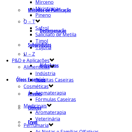
Mirceno
Miristicina
Métodos de Purificação
Pineno
Q – T
Safrol
Desterpenação
Salicilato de Metila
Timol
Subprodutos
Tujona
U – Z
P&D e Aplicações
Hidrolatos
Alimentícias
Indústria
Óleos Essenciais
Receitas Caseiras
Cosméticas
Aromaterapia
Árvores
Fórmulas Caseiras
Medicinais
Cítricos
Aromaterapia
Veterinária
Ervas
Perfumaria
As Notas e Famílias Olfativas