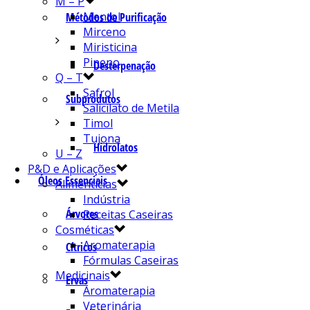
M – P
Mentol
Métodos de Purificação
Mirceno
Miristicina
Pineno
Desterpenação
Q – T
Safrol
Subprodutos
Salicilato de Metila
Timol
Tujona
Hidrolatos
U – Z
P&D e Aplicações
Óleos Essenciais
Alimentícias
Indústria
Árvores
Receitas Caseiras
Cosméticas
Aromaterapia
Cítricos
Fórmulas Caseiras
Medicinais
Ervas
Aromaterapia
Veterinária