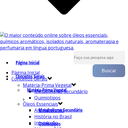
Página Inicial
Página Inicial
Conceitos Gerais
Conceitos Gerais
Matéria-Prima Vegetal
Matéria-Prima Vegetal
Metabolismo Secundário
Quimiotipos
Óleos Essenciais
Metabolismo Secundário
Aromaterapia
História no Brasil
Introdução
Quimiotipos