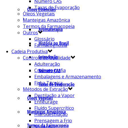
Número CAS
Taxas de Evaporação
Óleos Essenciais
Óleos Vegetais
Manteigas Amazônica
Termos da Farmacopeia
Aromaterapia
Outros
Glossário
História no Brasil
Farmacognosia
Cadeia Produtiva
Introdução
Controle de Qualidade
Adulteração
Cromatografia
Número CAS
Embalagens e Armazenamento
Ficha Técnica
Taxas de Evaporação
Métodos de Extração
Destilação a Vapor
Óleos Vegetais
Enfleurage
Fluído Supercrítico
Manteigas Amazônica
Hidrodestilação
Prensagem a Frio
Termos da Farmacopeia
Solventes