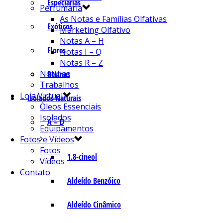
Especiarias
Perfumaria
As Notas e Famílias Olfativas
Exóticos
Marketing Olfativo
Notas A – H
Flores
Notas I – Q
Notas R – Z
Notícias
Resinas
Trabalhos
Loja Virtual
Isolados Naturais
Óleos Essenciais
Isolados
A – D
Equipamentos
Fotos e Vídeos
Fotos
1.8-cineol
Vídeos
Contato
Aldeído Benzóico
Aldeído Cinâmico