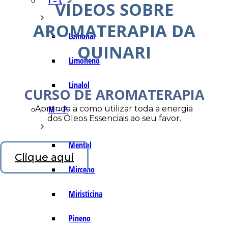
I – L
VÍDEOS SOBRE
AROMATERAPIA DA
Lemonal
QUINARI
Limoneno
Linalol
CURSO DE AROMATERAPIA
Aprenda a como utilizar toda a energia
M – P
dos Óleos Essenciais ao seu favor.
Mentol
Clique aqui
Mirceno
Miristicina
Pineno