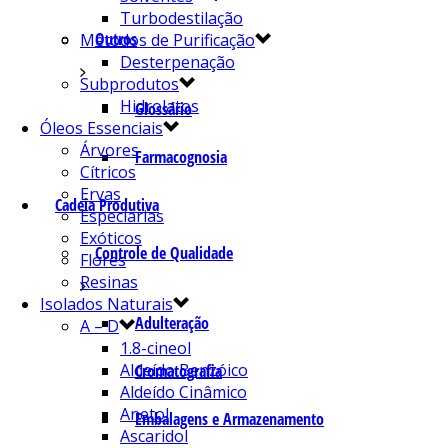
Turbodestilação
Outros
Métodos de Purificação
Desterpenação
Subprodutos
Hidrolatos
Glossário
Óleos Essenciais
Árvores
Farmacognosia
Cítricos
Ervas
Cadeia Produtiva
Especiarias
Exóticos
Controle de Qualidade
Flores
Resinas
Isolados Naturais
Adulteração
A – D
1.8-cineol
Aldeído Benzóico
Cromatografia
Aldeído Cinâmico
Anetol
Embalagens e Armazenamento
Ascaridol