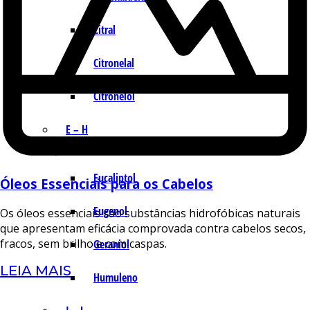
Citral
Citronelal
Citronelol
E – H
Eucaliptol
Óleos Essenciais para os Cabelos
Eugenol
Os óleos essenciais são substâncias hidrofóbicas naturais
que apresentam eficácia comprovada contra cabelos secos,
fracos, sem brilho e com caspas.
Geraniol
LEIA MAIS
Humuleno