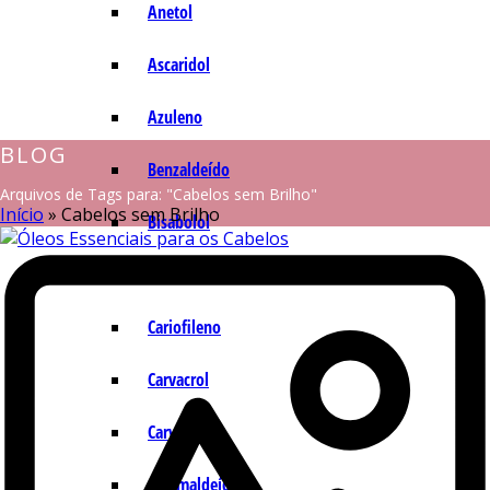
Anetol
Ascaridol
Azuleno
BLOG
Benzaldeído
Arquivos de Tags para: "Cabelos sem Brilho"
Início
»
Cabelos sem Brilho
Bisabolol
Camazuleno
Cariofileno
Carvacrol
Carvona
Cinamaldeído