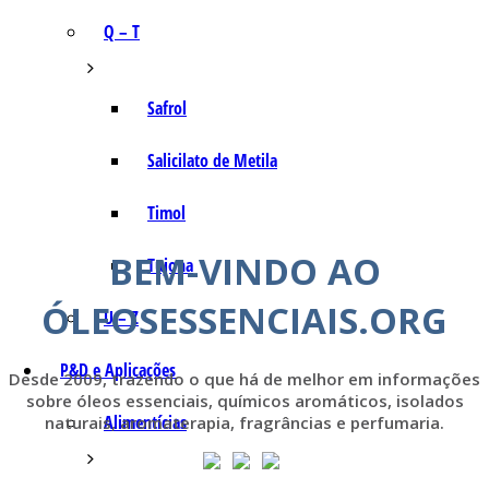
Q – T
Safrol
Salicilato de Metila
Timol
BEM-VINDO AO
Tujona
ÓLEOSESSENCIAIS.ORG
U – Z
P&D e Aplicações
Desde 2009, trazendo o que há de melhor em informações
sobre óleos essenciais, químicos aromáticos, isolados
Alimentícias
naturais, aromaterapia, fragrâncias e perfumaria.