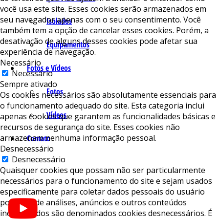
você usa este site. Esses cookies serão armazenados em
seu navegador apenas com o seu consentimento. Você
Isolados
também tem a opção de cancelar esses cookies. Porém, a
desativação de alguns desses cookies pode afetar sua
Equipamentos
experiência de navegação.
Necessário
Fotos e Vídeos
Necessário
Sempre ativado
Fotos
Os cookies necessários são absolutamente essenciais para
o funcionamento adequado do site. Esta categoria inclui
Vídeos
apenas cookies que garantem as funcionalidades básicas e
recursos de segurança do site. Esses cookies não
armazenam nenhuma informação pessoal.
Contato
Desnecessário
Desnecessário
Quaisquer cookies que possam não ser particularmente
necessários para o funcionamento do site e sejam usados ​​
especificamente para coletar dados pessoais do usuário
por meio de análises, anúncios e outros conteúdos
incorporados são denominados cookies desnecessários. É