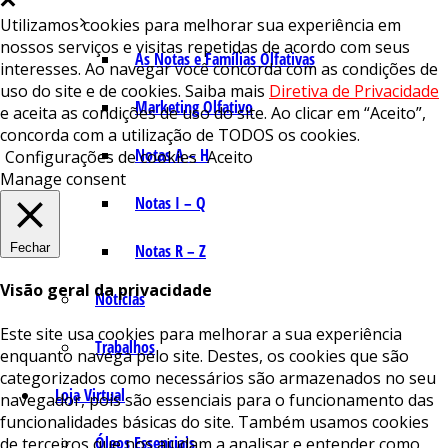
Utilizamos cookies para melhorar sua experiência em
nossos serviços e visitas repetidas de acordo com seus
As Notas e Famílias Olfativas
interesses. Ao navegar você concorda com as condições de
uso do site e de cookies. Saiba mais
Diretiva de Privacidade
Marketing Olfativo
e aceita as condições de uso do site. Ao clicar em “Aceito”,
concorda com a utilização de TODOS os cookies.
Notas A – H
Configurações de cookies
Aceito
Manage consent
Notas I – Q
Fechar
Notas R – Z
Visão geral da privacidade
Notícias
Este site usa cookies para melhorar a sua experiência
Trabalhos
enquanto navega pelo site. Destes, os cookies que são
categorizados como necessários são armazenados no seu
Loja Virtual
navegador, pois são essenciais para o funcionamento das
funcionalidades básicas do site. Também usamos cookies
Óleos Essenciais
de terceiros que nos ajudam a analisar e entender como