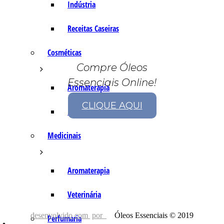
Indústria
Receitas Caseiras
Cosméticas
Compre Óleos
Essenciais Online!
Aromaterapia
CLIQUE AQUI
Fórmulas Caseiras
Medicinais
Aromaterapia
Veterinária
desenvolvido com
por
Óleos Essenciais © 2019
Perfumaria