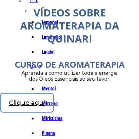
I – L
VÍDEOS SOBRE
AROMATERAPIA DA
Lemonal
QUINARI
Limoneno
Linalol
CURSO DE AROMATERAPIA
M – P
Aprenda a como utilizar toda a energia
dos Óleos Essenciais ao seu favor.
Mentol
Clique aqui
Mirceno
Miristicina
Pineno