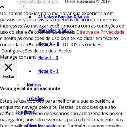
desenvolvido com
por
Óleos Essenciais © 2019
Utilizamos cookies para melhorar sua experiência em
As Notas e Famílias Olfativas
nossos serviços e visitas repetidas de acordo com seus
interesses. Ao navegar você concorda com as condições de
Marketing Olfativo
uso do site e de cookies. Saiba mais
Diretiva de Privacidade
e aceita as condições de uso do site. Ao clicar em “Aceito”,
Notas A – H
concorda com a utilização de TODOS os cookies.
Configurações de cookies
Aceito
Manage consent
Notas I – Q
Notas R – Z
Fechar
Notícias
Visão geral da privacidade
Trabalhos
Este site usa cookies para melhorar a sua experiência
enquanto navega pelo site. Destes, os cookies que são
Loja Virtual
categorizados como necessários são armazenados no seu
navegador, pois são essenciais para o funcionamento das
Óleos Essenciais
funcionalidades básicas do site. Também usamos cookies