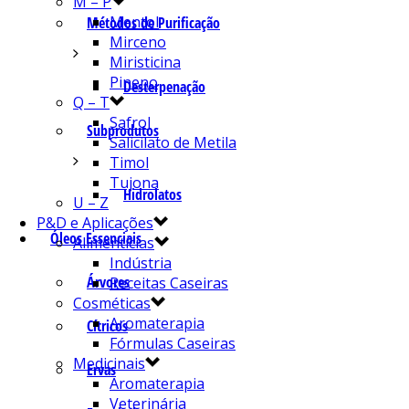
M – P
Mentol
Métodos de Purificação
Mirceno
Miristicina
Pineno
Desterpenação
Q – T
Safrol
Subprodutos
Salicilato de Metila
Timol
Tujona
Hidrolatos
U – Z
P&D e Aplicações
Óleos Essenciais
Alimentícias
Indústria
Árvores
Receitas Caseiras
Cosméticas
Aromaterapia
Cítricos
Fórmulas Caseiras
Medicinais
Ervas
Aromaterapia
Veterinária