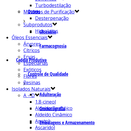
Turbodestilação
Outros
Métodos de Purificação
Desterpenação
Subprodutos
Hidrolatos
Glossário
Óleos Essenciais
Árvores
Farmacognosia
Cítricos
Ervas
Cadeia Produtiva
Especiarias
Exóticos
Controle de Qualidade
Flores
Resinas
Isolados Naturais
Adulteração
A – D
1.8-cineol
Aldeído Benzóico
Cromatografia
Aldeído Cinâmico
Anetol
Embalagens e Armazenamento
Ascaridol