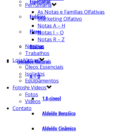
Especiarias
Perfumaria
As Notas e Famílias Olfativas
Exóticos
Marketing Olfativo
Notas A – H
Flores
Notas I – Q
Notas R – Z
Notícias
Resinas
Trabalhos
Loja Virtual
Isolados Naturais
Óleos Essenciais
Isolados
A – D
Equipamentos
Fotos e Vídeos
Fotos
1.8-cineol
Vídeos
Contato
Aldeído Benzóico
Aldeído Cinâmico