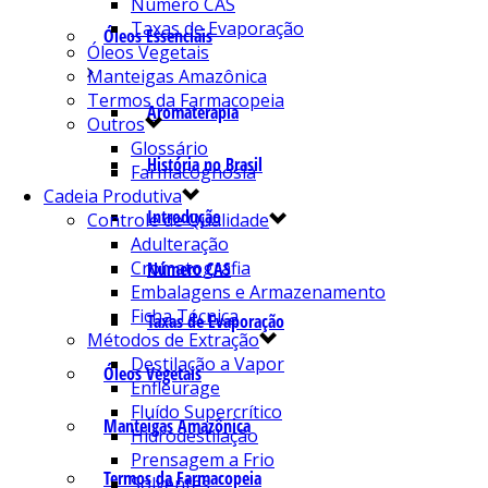
Número CAS
Taxas de Evaporação
Óleos Essenciais
Óleos Vegetais
Manteigas Amazônica
Termos da Farmacopeia
Aromaterapia
Outros
Glossário
História no Brasil
Farmacognosia
Cadeia Produtiva
Introdução
Controle de Qualidade
Adulteração
Cromatografia
Número CAS
Embalagens e Armazenamento
Ficha Técnica
Taxas de Evaporação
Métodos de Extração
Destilação a Vapor
Óleos Vegetais
Enfleurage
Fluído Supercrítico
Manteigas Amazônica
Hidrodestilação
Prensagem a Frio
Termos da Farmacopeia
Solventes