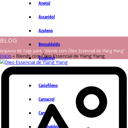
Anetol
Ascaridol
Azuleno
BLOG
Benzaldeído
Arquivos de Tags para: "Blends com Óleo Essencial de Ylang Ylang"
Início
»
Blends com Óleo Essencial de Ylang Ylang
Bisabolol
Camazuleno
Cariofileno
Carvacrol
Carvona
Cinamaldeído