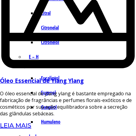
Citral
Citronelal
Citronelol
E – H
Eucaliptol
Óleo Essencial de Ylang Ylang
Eugenol
O óleo essencial de ylang ylang é bastante empregado na
fabricação de fragrâncias e perfumes florais-exóticos e de
cosméticos por sua ação equilibradora sobre a secreção
Geraniol
das glândulas sebáceas.
Humuleno
LEIA MAIS