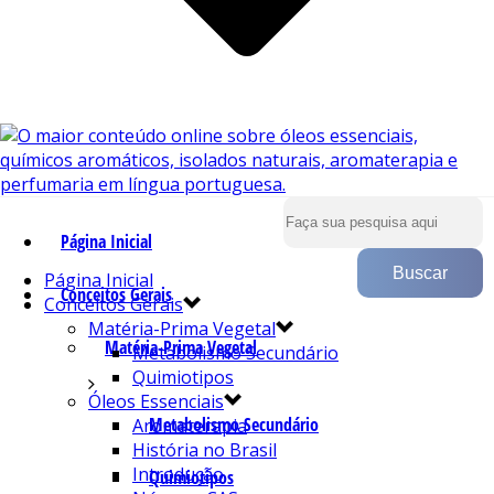
Página Inicial
Página Inicial
Conceitos Gerais
Conceitos Gerais
Matéria-Prima Vegetal
Matéria-Prima Vegetal
Metabolismo Secundário
Quimiotipos
Óleos Essenciais
Metabolismo Secundário
Aromaterapia
História no Brasil
Introdução
Quimiotipos