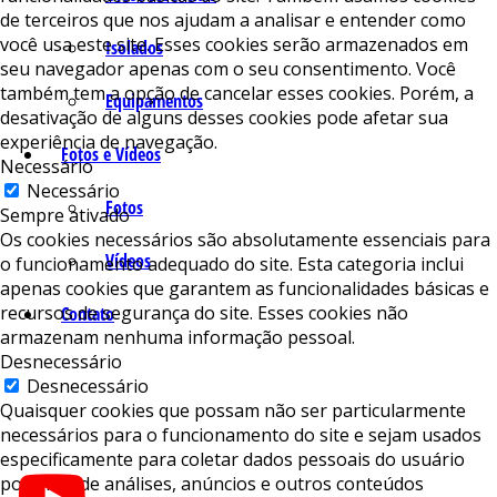
de terceiros que nos ajudam a analisar e entender como
você usa este site. Esses cookies serão armazenados em
Isolados
seu navegador apenas com o seu consentimento. Você
também tem a opção de cancelar esses cookies. Porém, a
Equipamentos
desativação de alguns desses cookies pode afetar sua
experiência de navegação.
Fotos e Vídeos
Necessário
Necessário
Fotos
Sempre ativado
Os cookies necessários são absolutamente essenciais para
Vídeos
o funcionamento adequado do site. Esta categoria inclui
apenas cookies que garantem as funcionalidades básicas e
recursos de segurança do site. Esses cookies não
Contato
armazenam nenhuma informação pessoal.
Desnecessário
Desnecessário
Quaisquer cookies que possam não ser particularmente
necessários para o funcionamento do site e sejam usados ​​
especificamente para coletar dados pessoais do usuário
por meio de análises, anúncios e outros conteúdos