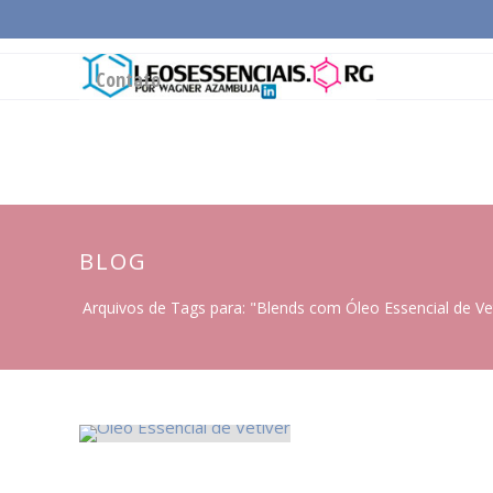
Página Inicial
Conceitos Gerais
Cadeia Pro
Contato
BLOG
Arquivos de Tags para: "Blends com Óleo Essencial de Ve