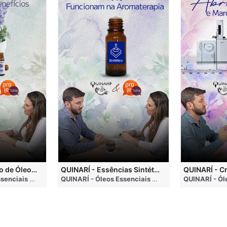
QUINARÍ - Inalação de Óleos Essenciais e Seus Benefícios
QUINARÍ - Essências Sintéticas NÃO Funcionam na Aromaterapia
go
QUINARÍ - Óleos Essenciais e Aromaterapia
• 3 months ago
QUINARÍ - Óleos Essenciais e Aromaterapia
• 3 mo