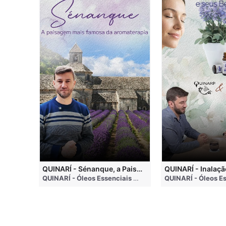
QUINARI - Métodos de Extração de Óleos Essenciais
QUINARÍ - Sénanque, a Paisagem Mais Famosa da Aromaterapia
QUINARÍ - Óleos Essenciais e Aromaterapia
• 4 months ago
QUINARÍ - Óleos Essenciais e Aromaterapia
• 3 weeks a