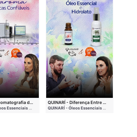
QUINARÍ - Cromatografia de Óleos Essenciais, ABRAROMA e Marcas Confiáveis
QUINARÍ - Diferença Entre Óleo Essencial e Hidrolato
nths ago
QUINARÍ - Óleos Essenciais e Aromaterapia
• 3 months ago
QUINARÍ - Óleos Essenciais e Aromaterapia
•