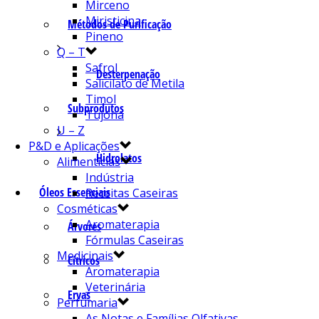
Mirceno
Miristicina
Métodos de Purificação
Pineno
Q – T
Safrol
Desterpenação
Salicilato de Metila
Timol
Subprodutos
Tujona
U – Z
P&D e Aplicações
Hidrolatos
Alimentícias
Indústria
Óleos Essenciais
Receitas Caseiras
Cosméticas
Aromaterapia
Árvores
Fórmulas Caseiras
Medicinais
Cítricos
Aromaterapia
Veterinária
Ervas
Perfumaria
As Notas e Famílias Olfativas