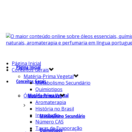
Página Inicial
Página Inicial
Conceitos Gerais
Matéria-Prima Vegetal
Conceitos Gerais
Metabolismo Secundário
Quimiotipos
Matéria-Prima Vegetal
Óleos Essenciais
Aromaterapia
História no Brasil
Introdução
Metabolismo Secundário
Número CAS
Taxas de Evaporação
Quimiotipos