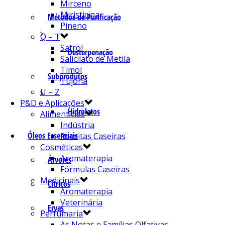
Mirceno
Miristicina
Métodos de Purificação
Pineno
Q – T
Safrol
Desterpenação
Salicilato de Metila
Timol
Subprodutos
Tujona
U – Z
P&D e Aplicações
Hidrolatos
Alimentícias
Indústria
Óleos Essenciais
Receitas Caseiras
Cosméticas
Aromaterapia
Árvores
Fórmulas Caseiras
Medicinais
Cítricos
Aromaterapia
Veterinária
Ervas
Perfumaria
As Notas e Famílias Olfativas