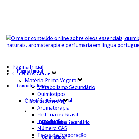
Página Inicial
Página Inicial
Conceitos Gerais
Matéria-Prima Vegetal
Conceitos Gerais
Metabolismo Secundário
Quimiotipos
Matéria-Prima Vegetal
Óleos Essenciais
Aromaterapia
História no Brasil
Introdução
Metabolismo Secundário
Número CAS
Taxas de Evaporação
Quimiotipos