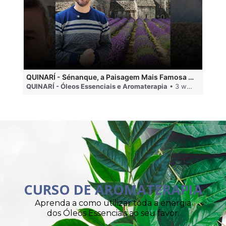
QUINARÍ - Sénanque, a Paisagem Mais Famosa da Aromaterapia
QUINARÍ - Óleos Essenciais e Aromaterapia
• 3 weeks ago
QU
CURSO DE AROMATERAPIA
Aprenda a como utilizar toda a energia
dos Óleos Essenciais ao seu favor.