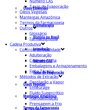
Número CAS
Taxas de Evaporação
Óleos Essenciais
Óleos Vegetais
Manteigas Amazônica
Termos da Farmacopeia
Aromaterapia
Outros
Glossário
História no Brasil
Farmacognosia
Cadeia Produtiva
Introdução
Controle de Qualidade
Adulteração
Cromatografia
Número CAS
Embalagens e Armazenamento
Ficha Técnica
Taxas de Evaporação
Métodos de Extração
Destilação a Vapor
Óleos Vegetais
Enfleurage
Fluído Supercrítico
Manteigas Amazônica
Hidrodestilação
Prensagem a Frio
Termos da Farmacopeia
Solventes