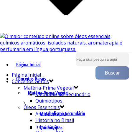
Página Inicial
Página Inicial
Conceitos Gerais
Conceitos Gerais
Matéria-Prima Vegetal
Matéria-Prima Vegetal
Metabolismo Secundário
Quimiotipos
Óleos Essenciais
Metabolismo Secundário
Aromaterapia
História no Brasil
Introdução
Quimiotipos