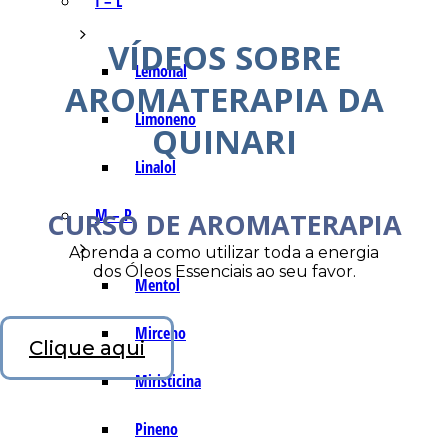
I – L
VÍDEOS SOBRE
Lemonal
AROMATERAPIA DA
Limoneno
QUINARI
Linalol
M – P
CURSO DE AROMATERAPIA
Aprenda a como utilizar toda a energia
dos Óleos Essenciais ao seu favor.
Mentol
Mirceno
Clique aqui
Miristicina
Pineno