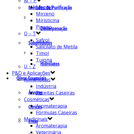
M – P
Mentol
Métodos de Purificação
Mirceno
Miristicina
Pineno
Desterpenação
Q – T
Safrol
Subprodutos
Salicilato de Metila
Timol
Tujona
Hidrolatos
U – Z
P&D e Aplicações
Óleos Essenciais
Alimentícias
Indústria
Árvores
Receitas Caseiras
Cosméticas
Aromaterapia
Cítricos
Fórmulas Caseiras
Medicinais
Ervas
Aromaterapia
Veterinária