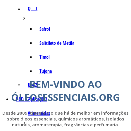
Q – T
Safrol
Salicilato de Metila
Timol
Tujona
BEM-VINDO AO
U – Z
ÓLEOSESSENCIAIS.ORG
P&D e Aplicações
Desde 2009, trazendo o que há de melhor em informações
Alimentícias
sobre óleos essenciais, químicos aromáticos, isolados
naturais, aromaterapia, fragrâncias e perfumaria.