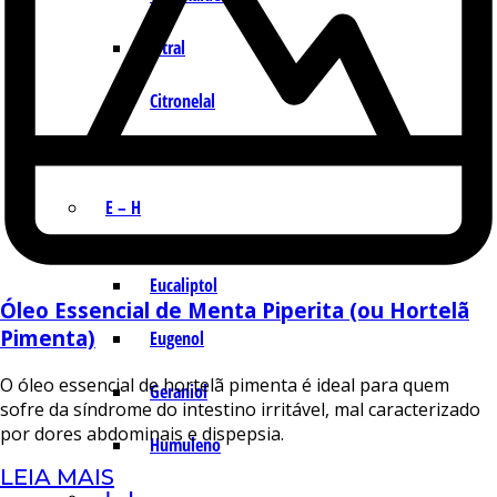
Citral
Citronelal
Citronelol
E – H
Eucaliptol
Óleo Essencial de Menta Piperita (ou Hortelã
Pimenta)
Eugenol
O óleo essencial de hortelã pimenta é ideal para quem
Geraniol
sofre da síndrome do intestino irritável, mal caracterizado
por dores abdominais e dispepsia.
Humuleno
LEIA MAIS