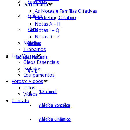
Especiarias
Perfumaria
As Notas e Famílias Olfativas
Exóticos
Marketing Olfativo
Notas A – H
Flores
Notas I – Q
Notas R – Z
Notícias
Resinas
Trabalhos
Loja Virtual
Isolados Naturais
Óleos Essenciais
Isolados
A – D
Equipamentos
Fotos e Vídeos
Fotos
1.8-cineol
Vídeos
Contato
Aldeído Benzóico
Aldeído Cinâmico