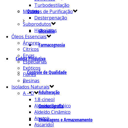
Turbodestilação
Outros
Métodos de Purificação
Desterpenação
Subprodutos
Hidrolatos
Glossário
Óleos Essenciais
Árvores
Farmacognosia
Cítricos
Ervas
Cadeia Produtiva
Especiarias
Exóticos
Controle de Qualidade
Flores
Resinas
Isolados Naturais
Adulteração
A – D
1.8-cineol
Aldeído Benzóico
Cromatografia
Aldeído Cinâmico
Anetol
Embalagens e Armazenamento
Ascaridol