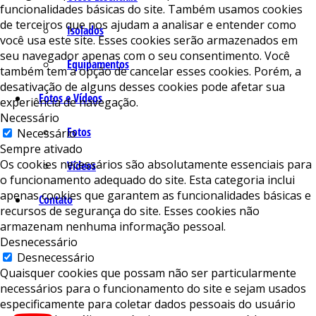
funcionalidades básicas do site. Também usamos cookies
de terceiros que nos ajudam a analisar e entender como
Isolados
você usa este site. Esses cookies serão armazenados em
seu navegador apenas com o seu consentimento. Você
Equipamentos
também tem a opção de cancelar esses cookies. Porém, a
desativação de alguns desses cookies pode afetar sua
Fotos e Vídeos
experiência de navegação.
Necessário
Fotos
Necessário
Sempre ativado
Os cookies necessários são absolutamente essenciais para
Vídeos
o funcionamento adequado do site. Esta categoria inclui
apenas cookies que garantem as funcionalidades básicas e
Contato
recursos de segurança do site. Esses cookies não
armazenam nenhuma informação pessoal.
Desnecessário
Desnecessário
Quaisquer cookies que possam não ser particularmente
necessários para o funcionamento do site e sejam usados ​​
especificamente para coletar dados pessoais do usuário