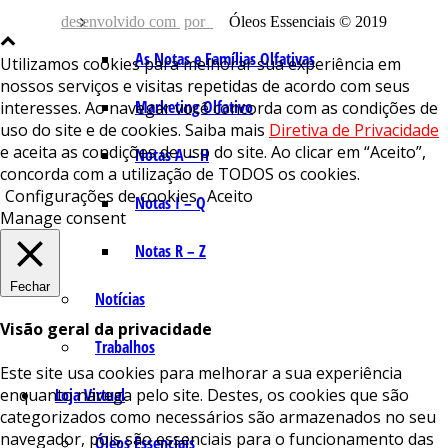
desenvolvido com
por
Óleos Essenciais © 2019
As Notas e Famílias Olfativas
Utilizamos cookies para melhorar sua experiência em
nossos serviços e visitas repetidas de acordo com seus
Marketing Olfativo
interesses. Ao navegar você concorda com as condições de
uso do site e de cookies. Saiba mais
Diretiva de Privacidade
e aceita as condições de uso do site. Ao clicar em “Aceito”,
Notas A – H
concorda com a utilização de TODOS os cookies.
Configurações de cookies
Aceito
Notas I – Q
Manage consent
Notas R – Z
Fechar
Notícias
Visão geral da privacidade
Trabalhos
Este site usa cookies para melhorar a sua experiência
enquanto navega pelo site. Destes, os cookies que são
Loja Virtual
categorizados como necessários são armazenados no seu
navegador, pois são essenciais para o funcionamento das
Óleos Essenciais