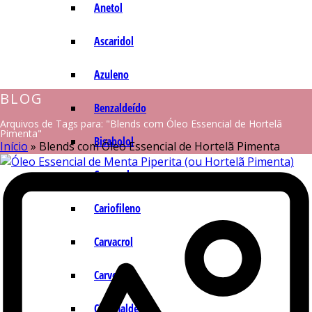
Anetol
Ascaridol
Azuleno
BLOG
Benzaldeído
Arquivos de Tags para: "Blends com Óleo Essencial de Hortelã
Pimenta"
Bisabolol
Início
»
Blends com Óleo Essencial de Hortelã Pimenta
Camazuleno
Cariofileno
Carvacrol
Carvona
Cinamaldeído