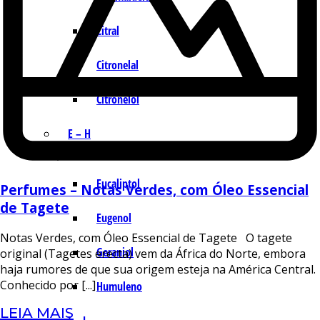
Citral
Citronelal
Citronelol
E – H
Eucaliptol
Perfumes – Notas Verdes, com Óleo Essencial
de Tagete
Eugenol
Notas Verdes, com Óleo Essencial de Tagete O tagete
Geraniol
original (Tagetes erecta) vem da África do Norte, embora
haja rumores de que sua origem esteja na América Central.
Conhecido por [...]
Humuleno
LEIA MAIS