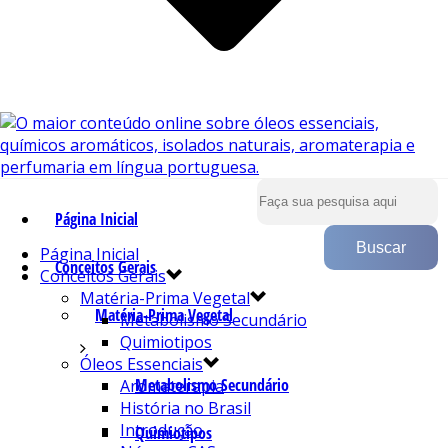
Página Inicial
Página Inicial
Conceitos Gerais
Conceitos Gerais
Matéria-Prima Vegetal
Matéria-Prima Vegetal
Metabolismo Secundário
Quimiotipos
Óleos Essenciais
Metabolismo Secundário
Aromaterapia
História no Brasil
Introdução
Quimiotipos