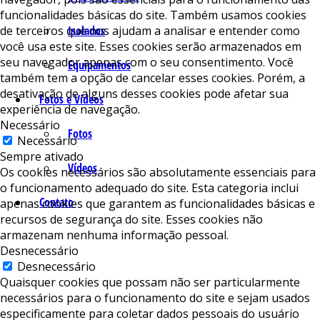
funcionalidades básicas do site. Também usamos cookies
de terceiros que nos ajudam a analisar e entender como
Isolados
você usa este site. Esses cookies serão armazenados em
seu navegador apenas com o seu consentimento. Você
Equipamentos
também tem a opção de cancelar esses cookies. Porém, a
desativação de alguns desses cookies pode afetar sua
Fotos e Vídeos
experiência de navegação.
Necessário
Fotos
Necessário
Sempre ativado
Vídeos
Os cookies necessários são absolutamente essenciais para
o funcionamento adequado do site. Esta categoria inclui
Contato
apenas cookies que garantem as funcionalidades básicas e
recursos de segurança do site. Esses cookies não
armazenam nenhuma informação pessoal.
Desnecessário
Desnecessário
Quaisquer cookies que possam não ser particularmente
necessários para o funcionamento do site e sejam usados ​​
especificamente para coletar dados pessoais do usuário