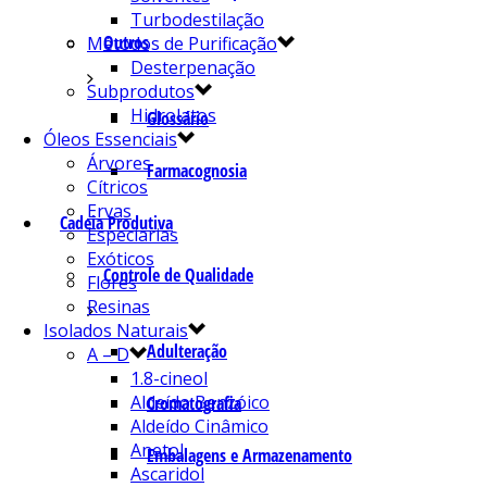
Turbodestilação
Outros
Métodos de Purificação
Desterpenação
Subprodutos
Hidrolatos
Glossário
Óleos Essenciais
Árvores
Farmacognosia
Cítricos
Ervas
Cadeia Produtiva
Especiarias
Exóticos
Controle de Qualidade
Flores
Resinas
Isolados Naturais
Adulteração
A – D
1.8-cineol
Aldeído Benzóico
Cromatografia
Aldeído Cinâmico
Anetol
Embalagens e Armazenamento
Ascaridol