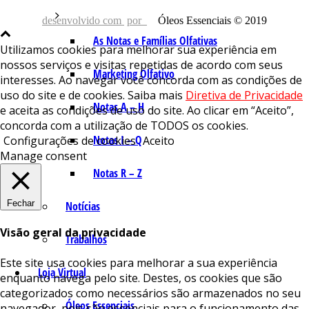
desenvolvido com
por
Óleos Essenciais © 2019
As Notas e Famílias Olfativas
Utilizamos cookies para melhorar sua experiência em
nossos serviços e visitas repetidas de acordo com seus
Marketing Olfativo
interesses. Ao navegar você concorda com as condições de
uso do site e de cookies. Saiba mais
Diretiva de Privacidade
Notas A – H
e aceita as condições de uso do site. Ao clicar em “Aceito”,
concorda com a utilização de TODOS os cookies.
Notas I – Q
Configurações de cookies
Aceito
Manage consent
Notas R – Z
Fechar
Notícias
Visão geral da privacidade
Trabalhos
Este site usa cookies para melhorar a sua experiência
Loja Virtual
enquanto navega pelo site. Destes, os cookies que são
categorizados como necessários são armazenados no seu
Óleos Essenciais
navegador, pois são essenciais para o funcionamento das