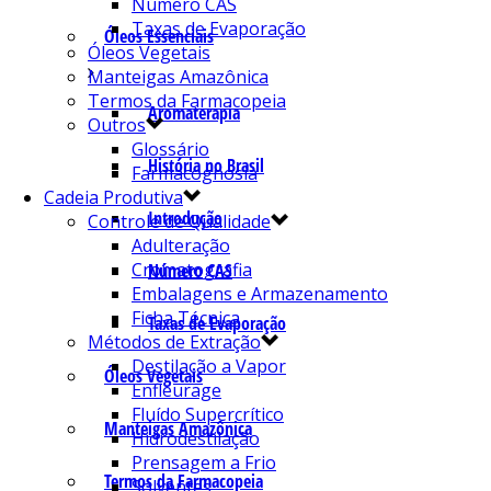
Número CAS
Taxas de Evaporação
Óleos Essenciais
Óleos Vegetais
Manteigas Amazônica
Termos da Farmacopeia
Aromaterapia
Outros
Glossário
História no Brasil
Farmacognosia
Cadeia Produtiva
Introdução
Controle de Qualidade
Adulteração
Cromatografia
Número CAS
Embalagens e Armazenamento
Ficha Técnica
Taxas de Evaporação
Métodos de Extração
Destilação a Vapor
Óleos Vegetais
Enfleurage
Fluído Supercrítico
Manteigas Amazônica
Hidrodestilação
Prensagem a Frio
Termos da Farmacopeia
Solventes