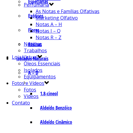
Especiarias
Perfumaria
As Notas e Famílias Olfativas
Exóticos
Marketing Olfativo
Notas A – H
Flores
Notas I – Q
Notas R – Z
Notícias
Resinas
Trabalhos
Loja Virtual
Isolados Naturais
Óleos Essenciais
Isolados
A – D
Equipamentos
Fotos e Vídeos
Fotos
1.8-cineol
Vídeos
Contato
Aldeído Benzóico
Aldeído Cinâmico