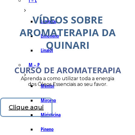
I – L
VÍDEOS SOBRE
Lemonal
AROMATERAPIA DA
Limoneno
QUINARI
Linalol
M – P
CURSO DE AROMATERAPIA
Aprenda a como utilizar toda a energia
dos Óleos Essenciais ao seu favor.
Mentol
Mirceno
Clique aqui
Miristicina
Pineno