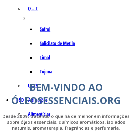
Q – T
Safrol
Salicilato de Metila
Timol
Tujona
BEM-VINDO AO
U – Z
ÓLEOSESSENCIAIS.ORG
P&D e Aplicações
Alimentícias
Desde 2009, trazendo o que há de melhor em informações
sobre óleos essenciais, químicos aromáticos, isolados
naturais, aromaterapia, fragrâncias e perfumaria.