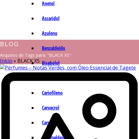
Anetol
Ascaridol
Azuleno
BLOG
Benzaldeído
Arquivos de Tags para: "BLACK XS"
Início
»
BLACK XS
Bisabolol
Camazuleno
Cariofileno
Carvacrol
Carvona
Cinamaldeído