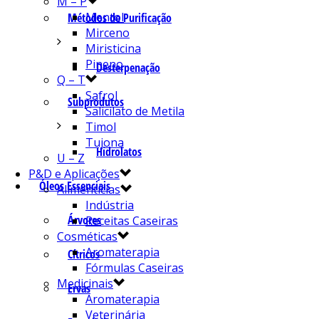
M – P
Mentol
Métodos de Purificação
Mirceno
Miristicina
Pineno
Desterpenação
Q – T
Safrol
Subprodutos
Salicilato de Metila
Timol
Tujona
Hidrolatos
U – Z
P&D e Aplicações
Óleos Essenciais
Alimentícias
Indústria
Árvores
Receitas Caseiras
Cosméticas
Aromaterapia
Cítricos
Fórmulas Caseiras
Medicinais
Ervas
Aromaterapia
Veterinária