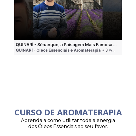
QUINARÍ - Sénanque, a Paisagem Mais Famosa da Aromaterapia
QUINARÍ - Óleos Essenciais e Aromaterapia
• 3 weeks ago
QU
CURSO DE AROMATERAPIA
Aprenda a como utilizar toda a energia
dos Óleos Essenciais ao seu favor.