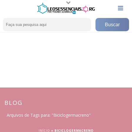
BLOG
Arquivos de Tags para: "Biciclogermacreno"
INÍCIO
»
BICICLOGERMACRENO