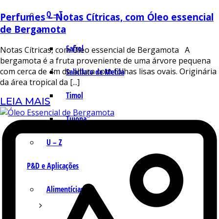
Q – T
Perfumes – Notas Cítricas, com Óleo essencial
de Bergamota
Safrol
Notas Cítricas, com Óleo essencial de Bergamota A
bergamota é a fruta proveniente de uma árvore pequena
com cerca de 4m de altura com folhas lisas ovais. Originária
Salicilato de Metila
da área tropical da [...]
Timol
LEIA MAIS
Tujona
U – Z
P&D e Aplicações
Alimentícias