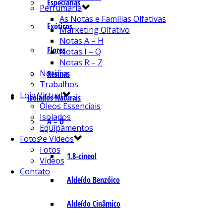
Especiarias
Perfumaria
As Notas e Famílias Olfativas
Exóticos
Marketing Olfativo
Notas A – H
Flores
Notas I – Q
Notas R – Z
Notícias
Resinas
Trabalhos
Loja Virtual
Isolados Naturais
Óleos Essenciais
Isolados
A – D
Equipamentos
Fotos e Vídeos
Fotos
1.8-cineol
Vídeos
Contato
Aldeído Benzóico
Aldeído Cinâmico