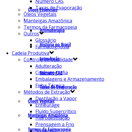
Número CAS
Taxas de Evaporação
Óleos Essenciais
Óleos Vegetais
Manteigas Amazônica
Termos da Farmacopeia
Aromaterapia
Outros
Glossário
História no Brasil
Farmacognosia
Cadeia Produtiva
Introdução
Controle de Qualidade
Adulteração
Cromatografia
Número CAS
Embalagens e Armazenamento
Ficha Técnica
Taxas de Evaporação
Métodos de Extração
Destilação a Vapor
Óleos Vegetais
Enfleurage
Fluído Supercrítico
Manteigas Amazônica
Hidrodestilação
Prensagem a Frio
Termos da Farmacopeia
Solventes