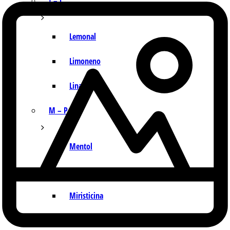
I – L
Lemonal
Limoneno
Linalol
M – P
Mentol
Mirceno
Miristicina
Pineno