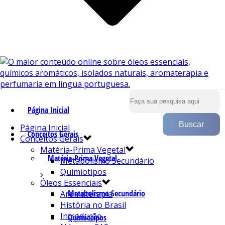
Página Inicial
Página Inicial
Conceitos Gerais
Conceitos Gerais
Matéria-Prima Vegetal
Matéria-Prima Vegetal
Metabolismo Secundário
Quimiotipos
Óleos Essenciais
Metabolismo Secundário
Aromaterapia
História no Brasil
Introdução
Quimiotipos