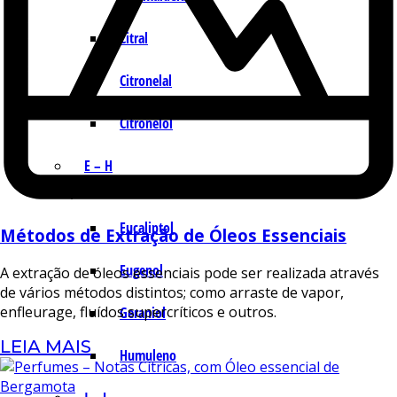
Citral
Citronelal
Citronelol
E – H
Eucaliptol
Métodos de Extração de Óleos Essenciais
Eugenol
A extração de óleos essenciais pode ser realizada através
de vários métodos distintos; como arraste de vapor,
enfleurage, fluídos supercríticos e outros.
Geraniol
LEIA MAIS
Humuleno