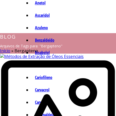
Anetol
Ascaridol
Azuleno
BLOG
Benzaldeído
Arquivos de Tags para: "Bergapteno"
Início
»
Bergapteno
Bisabolol
Camazuleno
Cariofileno
Carvacrol
Carvona
Cinamaldeído