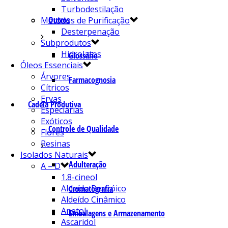
Turbodestilação
Outros
Métodos de Purificação
Desterpenação
Subprodutos
Hidrolatos
Glossário
Óleos Essenciais
Árvores
Farmacognosia
Cítricos
Ervas
Cadeia Produtiva
Especiarias
Exóticos
Controle de Qualidade
Flores
Resinas
Isolados Naturais
Adulteração
A – D
1.8-cineol
Aldeído Benzóico
Cromatografia
Aldeído Cinâmico
Anetol
Embalagens e Armazenamento
Ascaridol