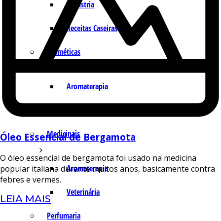
Indústria
Receitas Caseiras
Cosméticas
Aromaterapia
Fórmulas Caseiras
Medicinais
Óleo Essencial de Bergamota
O óleo essencial de bergamota foi usado na medicina
Aromaterapia
popular italiana durante muitos anos, basicamente contra
febres e vermes.
Veterinária
LEIA MAIS
Perfumaria