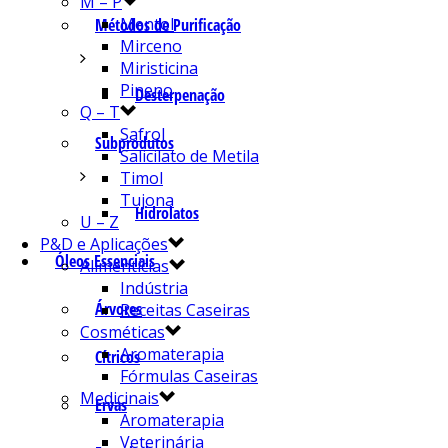
M – P
Mentol
Métodos de Purificação
Mirceno
Miristicina
Pineno
Desterpenação
Q – T
Safrol
Subprodutos
Salicilato de Metila
Timol
Tujona
Hidrolatos
U – Z
P&D e Aplicações
Óleos Essenciais
Alimentícias
Indústria
Árvores
Receitas Caseiras
Cosméticas
Aromaterapia
Cítricos
Fórmulas Caseiras
Medicinais
Ervas
Aromaterapia
Veterinária