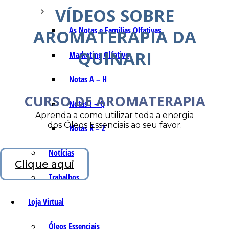
VÍDEOS SOBRE
As Notas e Famílias Olfativas
AROMATERAPIA DA
QUINARI
Marketing Olfativo
Notas A – H
CURSO DE AROMATERAPIA
Notas I – Q
Aprenda a como utilizar toda a energia
dos Óleos Essenciais ao seu favor.
Notas R – Z
Notícias
Clique aqui
Trabalhos
Loja Virtual
Óleos Essenciais