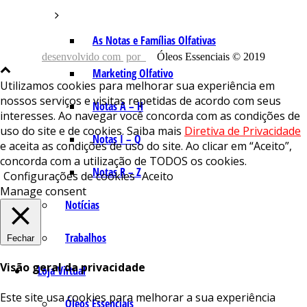
As Notas e Famílias Olfativas
desenvolvido com
por
Óleos Essenciais © 2019
Marketing Olfativo
Utilizamos cookies para melhorar sua experiência em
nossos serviços e visitas repetidas de acordo com seus
Notas A – H
interesses. Ao navegar você concorda com as condições de
uso do site e de cookies. Saiba mais
Diretiva de Privacidade
Notas I – Q
e aceita as condições de uso do site. Ao clicar em “Aceito”,
concorda com a utilização de TODOS os cookies.
Notas R – Z
Configurações de cookies
Aceito
Manage consent
Notícias
Trabalhos
Fechar
Visão geral da privacidade
Loja Virtual
Este site usa cookies para melhorar a sua experiência
Óleos Essenciais