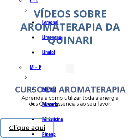
I – L
VÍDEOS SOBRE
Lemonal
AROMATERAPIA DA
QUINARI
Limoneno
Linalol
M – P
CURSO DE AROMATERAPIA
Mentol
Aprenda a como utilizar toda a energia
Mirceno
dos Óleos Essenciais ao seu favor.
Miristicina
Clique aqui
Pineno