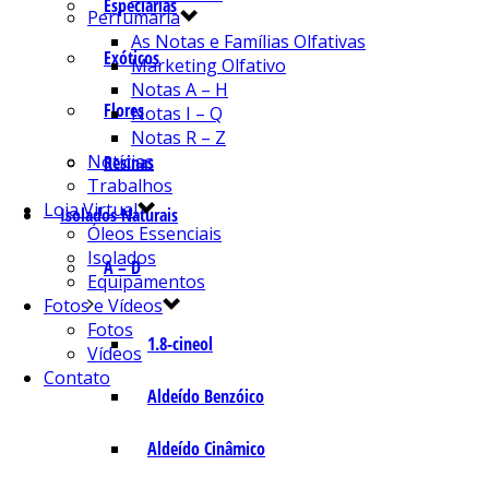
Especiarias
Perfumaria
As Notas e Famílias Olfativas
Exóticos
Marketing Olfativo
Notas A – H
Flores
Notas I – Q
Notas R – Z
Notícias
Resinas
Trabalhos
Loja Virtual
Isolados Naturais
Óleos Essenciais
Isolados
A – D
Equipamentos
Fotos e Vídeos
Fotos
1.8-cineol
Vídeos
Contato
Aldeído Benzóico
Aldeído Cinâmico