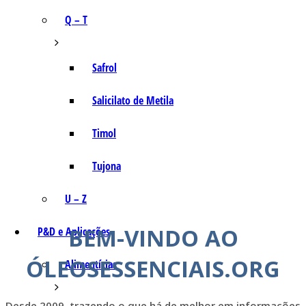
Q – T
Safrol
Salicilato de Metila
Timol
Tujona
U – Z
BEM-VINDO AO
P&D e Aplicações
ÓLEOSESSENCIAIS.ORG
Alimentícias
Desde 2009, trazendo o que há de melhor em informações