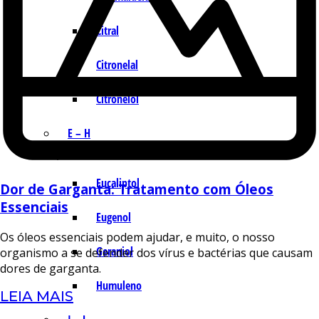
Citral
Citronelal
Citronelol
E – H
Eucaliptol
Dor de Garganta: Tratamento com Óleos
Essenciais
Eugenol
Os óleos essenciais podem ajudar, e muito, o nosso
Geraniol
organismo a se defender dos vírus e bactérias que causam
dores de garganta.
Humuleno
LEIA MAIS