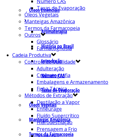
Número CAS
Taxas de Evaporação
Óleos Essenciais
Óleos Vegetais
Manteigas Amazônica
Termos da Farmacopeia
Aromaterapia
Outros
Glossário
História no Brasil
Farmacognosia
Cadeia Produtiva
Introdução
Controle de Qualidade
Adulteração
Cromatografia
Número CAS
Embalagens e Armazenamento
Ficha Técnica
Taxas de Evaporação
Métodos de Extração
Destilação a Vapor
Óleos Vegetais
Enfleurage
Fluído Supercrítico
Manteigas Amazônica
Hidrodestilação
Prensagem a Frio
Termos da Farmacopeia
Solventes