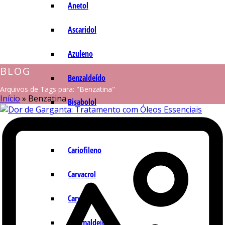
Anetol
Ascaridol
Azuleno
BLOG
Benzaldeído
Arquivos de Tags para: "Benzatina"
Início
»
Benzatina
Bisabolol
Camazuleno
Cariofileno
Carvacrol
Carvona
Cinamaldeído