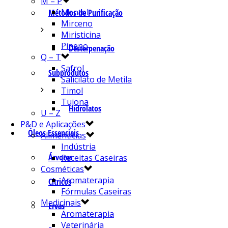
M – P
Mentol
Métodos de Purificação
Mirceno
Miristicina
Pineno
Desterpenação
Q – T
Safrol
Subprodutos
Salicilato de Metila
Timol
Tujona
Hidrolatos
U – Z
P&D e Aplicações
Óleos Essenciais
Alimentícias
Indústria
Árvores
Receitas Caseiras
Cosméticas
Aromaterapia
Cítricos
Fórmulas Caseiras
Medicinais
Ervas
Aromaterapia
Veterinária