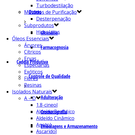
Turbodestilação
Outros
Métodos de Purificação
Desterpenação
Subprodutos
Hidrolatos
Glossário
Óleos Essenciais
Árvores
Farmacognosia
Cítricos
Ervas
Cadeia Produtiva
Especiarias
Exóticos
Controle de Qualidade
Flores
Resinas
Isolados Naturais
Adulteração
A – D
1.8-cineol
Aldeído Benzóico
Cromatografia
Aldeído Cinâmico
Anetol
Embalagens e Armazenamento
Ascaridol