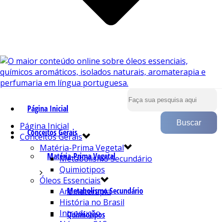
Página Inicial
Página Inicial
Conceitos Gerais
Conceitos Gerais
Matéria-Prima Vegetal
Matéria-Prima Vegetal
Metabolismo Secundário
Quimiotipos
Óleos Essenciais
Metabolismo Secundário
Aromaterapia
História no Brasil
Introdução
Quimiotipos