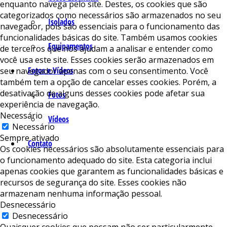
enquanto navega pelo site. Destes, os cookies que são
categorizados como necessários são armazenados no seu
Isolados
navegador, pois são essenciais para o funcionamento das
funcionalidades básicas do site. Também usamos cookies
Equipamentos
de terceiros que nos ajudam a analisar e entender como
você usa este site. Esses cookies serão armazenados em
Fotos e Vídeos
seu navegador apenas com o seu consentimento. Você
também tem a opção de cancelar esses cookies. Porém, a
desativação de alguns desses cookies pode afetar sua
Fotos
experiência de navegação.
Necessário
Vídeos
Necessário
Sempre ativado
Contato
Os cookies necessários são absolutamente essenciais para
o funcionamento adequado do site. Esta categoria inclui
apenas cookies que garantem as funcionalidades básicas e
recursos de segurança do site. Esses cookies não
armazenam nenhuma informação pessoal.
Desnecessário
Desnecessário
Quaisquer cookies que possam não ser particularmente