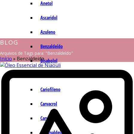
Anetol
Ascaridol
Azuleno
BLOG
Benzaldeído
Arquivos de Tags para: "Benzaldeído"
Início
»
Benzaldeído
Bisabolol
Camazuleno
Cariofileno
Carvacrol
Carvona
Cinamaldeído