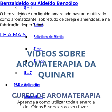
Benzaldeído ou Aldeído Benzóico
Q – T
O benzaldeído é um líquido amarelado bastante utilizado
como aromatizante, sobretudo de cereja e amêndoas, e na
Safrol
fabricação de perfumes.
LEIA MAIS
Salicilato de Metila
Timol
VÍDEOS SOBRE
Tujona
AROMATERAPIA DA
QUINARI
U – Z
P&D e Aplicações
CURSO DE AROMATERAPIA
Alimentícias
Aprenda a como utilizar toda a energia
dos Óleos Essenciais ao seu favor.