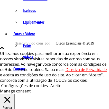
Isolados
Equipamentos
Fotos e Vídeos
desenvolvido com
por
Óleos Essenciais © 2019
Fotos
Utilizamos cookies para melhorar sua experiência em
Vídeos
nossos serviços e visitas repetidas de acordo com seus
interesses. Ao navegar você concorda com as condições de
Contato
uso do site e de cookies. Saiba mais
Diretiva de Privacidade
e aceita as condições de uso do site. Ao clicar em “Aceito”,
concorda com a utilização de TODOS os cookies.
Configurações de cookies
Aceito
Manage consent
Fechar