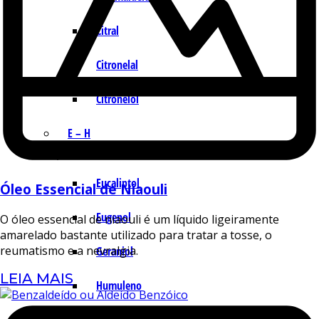
Citral
Citronelal
Citronelol
E – H
Eucaliptol
Óleo Essencial de Niaouli
Eugenol
O óleo essencial de niaouli é um líquido ligeiramente
amarelado bastante utilizado para tratar a tosse, o
reumatismo e a nevralgia.
Geraniol
LEIA MAIS
Humuleno