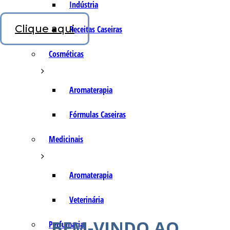
Indústria
Clique aqui
Receitas Caseiras
Cosméticas
Aromaterapia
Fórmulas Caseiras
Medicinais
Aromaterapia
Veterinária
BEM-VINDO AO
Perfumaria