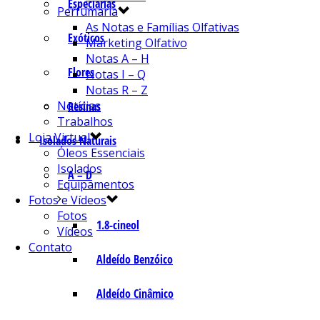
Especiarias
Perfumaria
As Notas e Famílias Olfativas
Exóticos
Marketing Olfativo
Notas A – H
Flores
Notas I – Q
Notas R – Z
Notícias
Resinas
Trabalhos
Loja Virtual
Isolados Naturais
Óleos Essenciais
Isolados
A – D
Equipamentos
Fotos e Vídeos
Fotos
1.8-cineol
Vídeos
Contato
Aldeído Benzóico
Aldeído Cinâmico