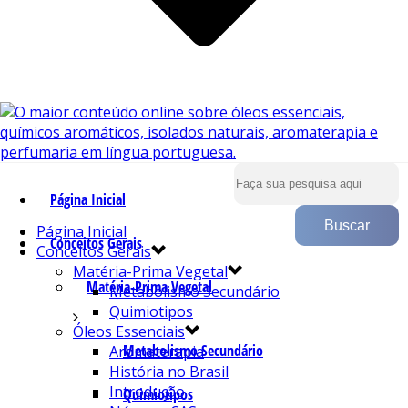
Página Inicial
Página Inicial
Conceitos Gerais
Conceitos Gerais
Matéria-Prima Vegetal
Matéria-Prima Vegetal
Metabolismo Secundário
Quimiotipos
Óleos Essenciais
Metabolismo Secundário
Aromaterapia
História no Brasil
Introdução
Quimiotipos