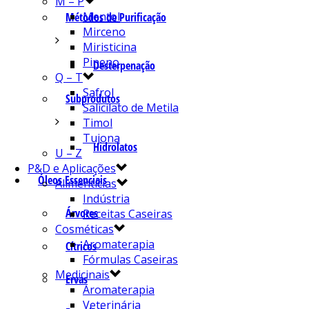
M – P
Mentol
Métodos de Purificação
Mirceno
Miristicina
Pineno
Desterpenação
Q – T
Safrol
Subprodutos
Salicilato de Metila
Timol
Tujona
Hidrolatos
U – Z
P&D e Aplicações
Óleos Essenciais
Alimentícias
Indústria
Árvores
Receitas Caseiras
Cosméticas
Aromaterapia
Cítricos
Fórmulas Caseiras
Medicinais
Ervas
Aromaterapia
Veterinária