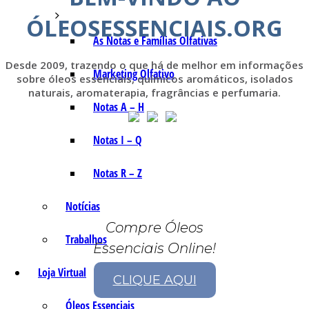
ÓLEOSESSENCIAIS.ORG
As Notas e Famílias Olfativas
Desde 2009, trazendo o que há de melhor em informações
Marketing Olfativo
sobre óleos essenciais, químicos aromáticos, isolados
naturais, aromaterapia, fragrâncias e perfumaria.
Notas A – H
Notas I – Q
Notas R – Z
Notícias
Compre Óleos
Trabalhos
Essenciais Online!
Loja Virtual
CLIQUE AQUI
Óleos Essenciais