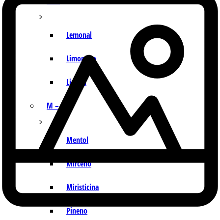
I – L
Lemonal
Limoneno
Linalol
M – P
Mentol
Mirceno
Miristicina
Pineno