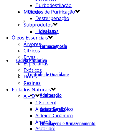
Turbodestilação
Outros
Métodos de Purificação
Desterpenação
Subprodutos
Hidrolatos
Glossário
Óleos Essenciais
Árvores
Farmacognosia
Cítricos
Ervas
Cadeia Produtiva
Especiarias
Exóticos
Controle de Qualidade
Flores
Resinas
Isolados Naturais
Adulteração
A – D
1.8-cineol
Aldeído Benzóico
Cromatografia
Aldeído Cinâmico
Anetol
Embalagens e Armazenamento
Ascaridol