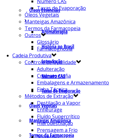
Número CAS
Taxas de Evaporação
Óleos Essenciais
Óleos Vegetais
Manteigas Amazônica
Termos da Farmacopeia
Aromaterapia
Outros
Glossário
História no Brasil
Farmacognosia
Cadeia Produtiva
Introdução
Controle de Qualidade
Adulteração
Cromatografia
Número CAS
Embalagens e Armazenamento
Ficha Técnica
Taxas de Evaporação
Métodos de Extração
Destilação a Vapor
Óleos Vegetais
Enfleurage
Fluído Supercrítico
Manteigas Amazônica
Hidrodestilação
Prensagem a Frio
Termos da Farmacopeia
Solventes