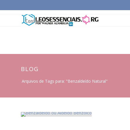
Página Inicial
Conceitos Gerais
Cadeia Pro
Contato
BLOG
Arquivos de Tags para: "Benzaldeído Natural"