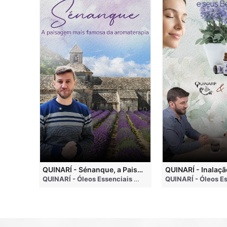
QUINARI - Métodos de Extração de Óleos Essenciais
QUINARÍ - Sénanque, a Paisagem Mais Famosa da Aromaterapia
QUINARÍ - Óleos Essenciais e Aromaterapia
• 4 months ago
QUINARÍ - Óleos Essenciais e Aromaterapia
• 3 weeks a