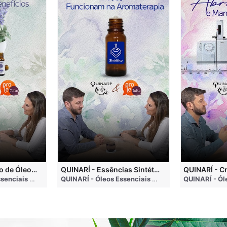
QUINARÍ - Inalação de Óleos Essenciais e Seus Benefícios
QUINARÍ - Essências Sintéticas NÃO Funcionam na Aromaterapia
go
QUINARÍ - Óleos Essenciais e Aromaterapia
• 3 months ago
QUINARÍ - Óleos Essenciais e Aromaterapia
• 3 mo