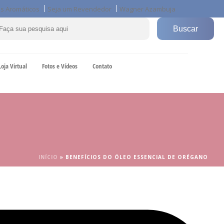
s Aromáticos
Seja um Revendedor
Wagner Azambuja
Loja Virtual
Fotos e Vídeos
Contato
INÍCIO
»
BENEFÍCIOS DO ÓLEO ESSENCIAL DE ORÉGANO