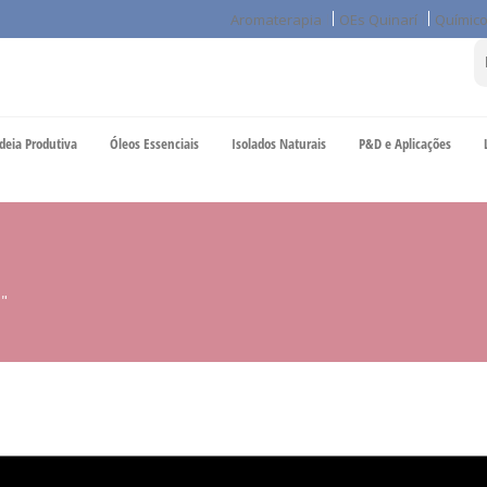
Aromaterapia
OEs Quinarí
Químico
deia Produtiva
Óleos Essenciais
Isolados Naturais
P&D e Aplicações
o"