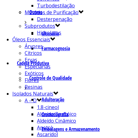
Turbodestilação
Outros
Métodos de Purificação
Desterpenação
Subprodutos
Hidrolatos
Glossário
Óleos Essenciais
Árvores
Farmacognosia
Cítricos
Ervas
Cadeia Produtiva
Especiarias
Exóticos
Controle de Qualidade
Flores
Resinas
Isolados Naturais
Adulteração
A – D
1.8-cineol
Aldeído Benzóico
Cromatografia
Aldeído Cinâmico
Anetol
Embalagens e Armazenamento
Ascaridol