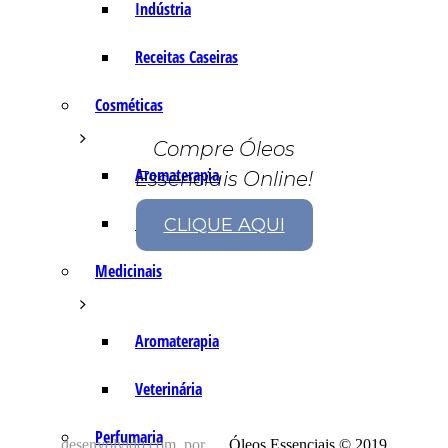
Indústria
Receitas Caseiras
Cosméticas
Compre Óleos
Aromaterapia
Essenciais Online!
Fórmulas Caseiras
CLIQUE AQUI
Medicinais
Aromaterapia
Veterinária
Perfumaria
desenvolvido com
por
Óleos Essenciais © 2019