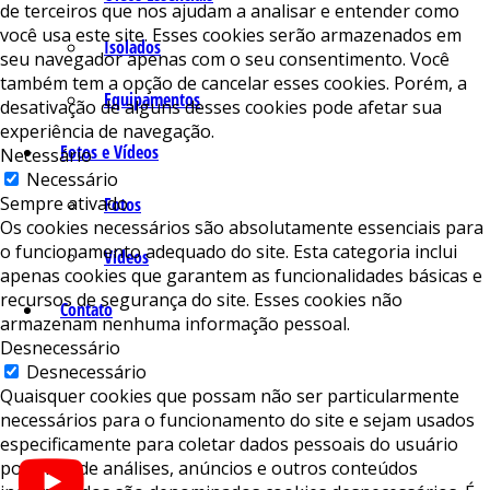
de terceiros que nos ajudam a analisar e entender como
você usa este site. Esses cookies serão armazenados em
Isolados
seu navegador apenas com o seu consentimento. Você
também tem a opção de cancelar esses cookies. Porém, a
Equipamentos
desativação de alguns desses cookies pode afetar sua
experiência de navegação.
Fotos e Vídeos
Necessário
Necessário
Sempre ativado
Fotos
Os cookies necessários são absolutamente essenciais para
o funcionamento adequado do site. Esta categoria inclui
Vídeos
apenas cookies que garantem as funcionalidades básicas e
recursos de segurança do site. Esses cookies não
Contato
armazenam nenhuma informação pessoal.
Desnecessário
Desnecessário
Quaisquer cookies que possam não ser particularmente
necessários para o funcionamento do site e sejam usados ​​
especificamente para coletar dados pessoais do usuário
por meio de análises, anúncios e outros conteúdos