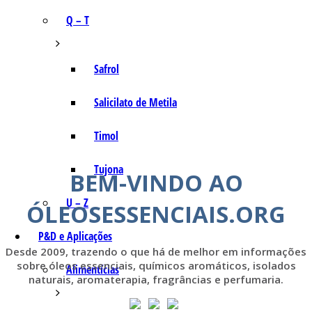
Q – T
Safrol
Salicilato de Metila
Timol
Tujona
BEM-VINDO AO
U – Z
ÓLEOSESSENCIAIS.ORG
P&D e Aplicações
Desde 2009, trazendo o que há de melhor em informações
sobre óleos essenciais, químicos aromáticos, isolados
Alimentícias
naturais, aromaterapia, fragrâncias e perfumaria.