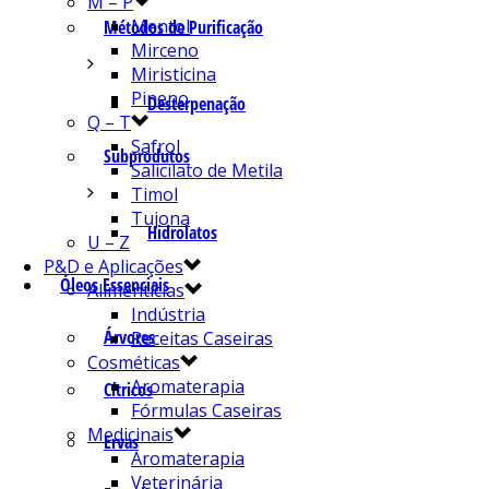
M – P
Mentol
Métodos de Purificação
Mirceno
Miristicina
Pineno
Desterpenação
Q – T
Safrol
Subprodutos
Salicilato de Metila
Timol
Tujona
Hidrolatos
U – Z
P&D e Aplicações
Óleos Essenciais
Alimentícias
Indústria
Árvores
Receitas Caseiras
Cosméticas
Aromaterapia
Cítricos
Fórmulas Caseiras
Medicinais
Ervas
Aromaterapia
Veterinária