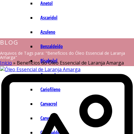
Anetol
Ascaridol
Azuleno
BLOG
Benzaldeído
Arquivos de Tags para: "Benefícios do Óleo Essencial de Laranja
Amarga"
Bisabolol
Início
»
Benefícios do Óleo Essencial de Laranja Amarga
Camazuleno
Cariofileno
Carvacrol
Carvona
Cinamaldeído