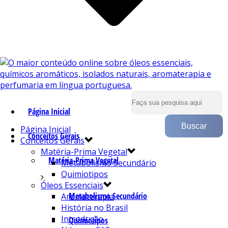
Página Inicial
Página Inicial
Conceitos Gerais
Conceitos Gerais
Matéria-Prima Vegetal
Matéria-Prima Vegetal
Metabolismo Secundário
Quimiotipos
Óleos Essenciais
Metabolismo Secundário
Aromaterapia
História no Brasil
Introdução
Quimiotipos