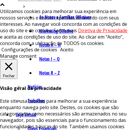
Utilizamos cookies para melhorar sua experiência em
As Notas e Famílias Olfativas
nossos serviços e visitas repetidas de acordo com seus
interesses. Ao navegar você concorda com as condições de
uso do site e de cookies. Saiba mais
Diretiva de Privacidade
Marketing Olfativo
e aceita as condições de uso do site. Ao clicar em “Aceito”,
concorda com a utilização de TODOS os cookies.
Notas A – H
Configurações de cookies
Aceito
Manage consent
Notas I – Q
Notas R – Z
Fechar
Notícias
Visão geral da privacidade
Trabalhos
Este site usa cookies para melhorar a sua experiência
enquanto navega pelo site. Destes, os cookies que são
categorizados como necessários são armazenados no seu
Loja Virtual
navegador, pois são essenciais para o funcionamento das
funcionalidades básicas do site. Também usamos cookies
Óleos Essenciais