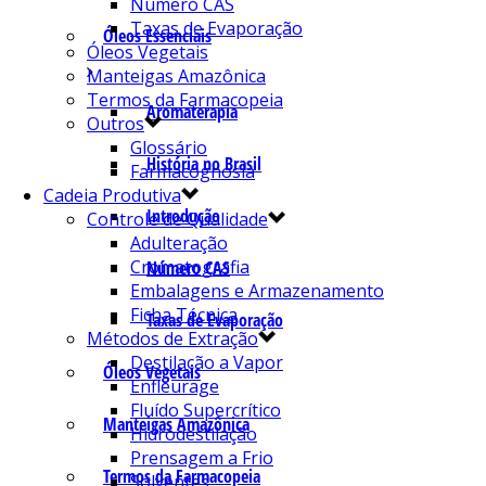
Número CAS
Taxas de Evaporação
Óleos Essenciais
Óleos Vegetais
Manteigas Amazônica
Termos da Farmacopeia
Aromaterapia
Outros
Glossário
História no Brasil
Farmacognosia
Cadeia Produtiva
Introdução
Controle de Qualidade
Adulteração
Cromatografia
Número CAS
Embalagens e Armazenamento
Ficha Técnica
Taxas de Evaporação
Métodos de Extração
Destilação a Vapor
Óleos Vegetais
Enfleurage
Fluído Supercrítico
Manteigas Amazônica
Hidrodestilação
Prensagem a Frio
Termos da Farmacopeia
Solventes