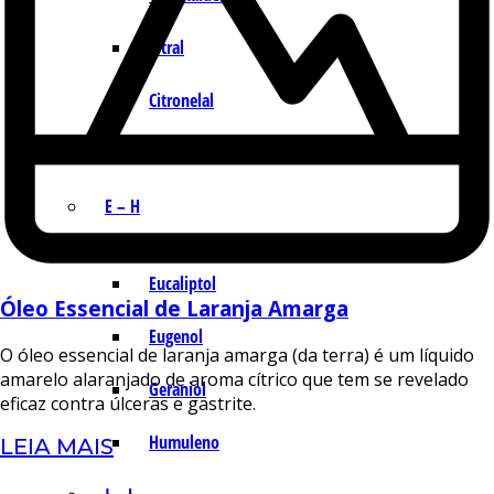
Citral
Citronelal
Citronelol
E – H
Eucaliptol
Óleo Essencial de Laranja Amarga
Eugenol
O óleo essencial de laranja amarga (da terra) é um líquido
amarelo alaranjado de aroma cítrico que tem se revelado
Geraniol
eficaz contra úlceras e gastrite.
Humuleno
LEIA MAIS