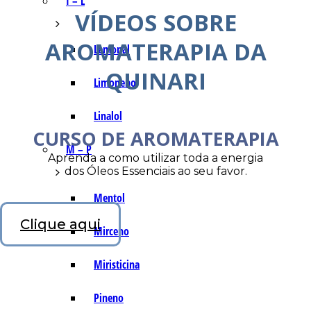
I – L
VÍDEOS SOBRE
AROMATERAPIA DA
Lemonal
QUINARI
Limoneno
Linalol
CURSO DE AROMATERAPIA
M – P
Aprenda a como utilizar toda a energia
dos Óleos Essenciais ao seu favor.
Mentol
Clique aqui
Mirceno
Miristicina
Pineno