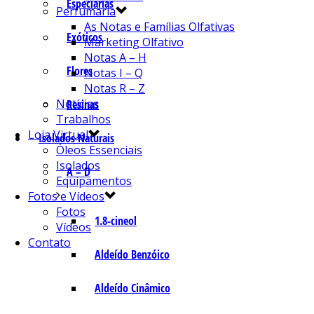
Especiarias
Perfumaria
As Notas e Famílias Olfativas
Exóticos
Marketing Olfativo
Notas A – H
Flores
Notas I – Q
Notas R – Z
Notícias
Resinas
Trabalhos
Loja Virtual
Isolados Naturais
Óleos Essenciais
Isolados
A – D
Equipamentos
Fotos e Vídeos
Fotos
1.8-cineol
Vídeos
Contato
Aldeído Benzóico
Aldeído Cinâmico