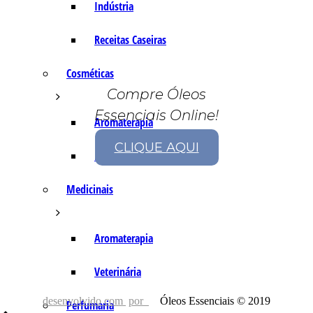
Indústria
Receitas Caseiras
Cosméticas
Compre Óleos
Essenciais Online!
Aromaterapia
CLIQUE AQUI
Fórmulas Caseiras
Medicinais
Aromaterapia
Veterinária
desenvolvido com
por
Óleos Essenciais © 2019
Perfumaria