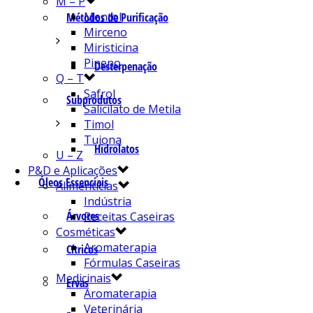
M – P
Mentol
Métodos de Purificação
Mirceno
Miristicina
Pineno
Desterpenação
Q – T
Safrol
Subprodutos
Salicilato de Metila
Timol
Tujona
Hidrolatos
U – Z
P&D e Aplicações
Óleos Essenciais
Alimentícias
Indústria
Árvores
Receitas Caseiras
Cosméticas
Aromaterapia
Cítricos
Fórmulas Caseiras
Medicinais
Ervas
Aromaterapia
Veterinária