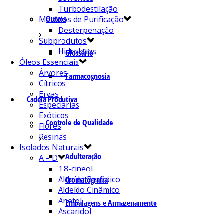
Turbodestilação
Outros
Métodos de Purificação
Desterpenação
Subprodutos
Hidrolatos
Glossário
Óleos Essenciais
Árvores
Farmacognosia
Cítricos
Ervas
Cadeia Produtiva
Especiarias
Exóticos
Controle de Qualidade
Flores
Resinas
Isolados Naturais
Adulteração
A – D
1.8-cineol
Aldeído Benzóico
Cromatografia
Aldeído Cinâmico
Anetol
Embalagens e Armazenamento
Ascaridol