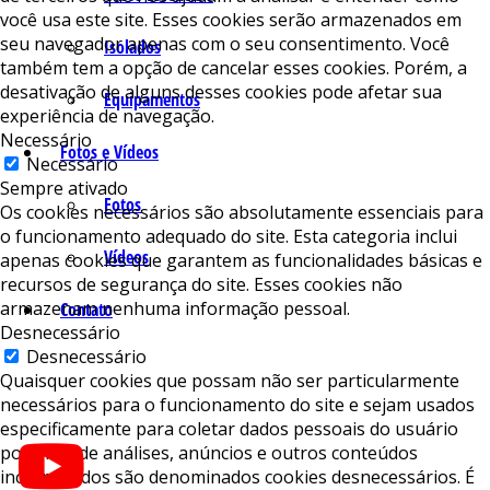
você usa este site. Esses cookies serão armazenados em
seu navegador apenas com o seu consentimento. Você
Isolados
também tem a opção de cancelar esses cookies. Porém, a
desativação de alguns desses cookies pode afetar sua
Equipamentos
experiência de navegação.
Necessário
Fotos e Vídeos
Necessário
Sempre ativado
Fotos
Os cookies necessários são absolutamente essenciais para
o funcionamento adequado do site. Esta categoria inclui
Vídeos
apenas cookies que garantem as funcionalidades básicas e
recursos de segurança do site. Esses cookies não
armazenam nenhuma informação pessoal.
Contato
Desnecessário
Desnecessário
Quaisquer cookies que possam não ser particularmente
necessários para o funcionamento do site e sejam usados ​​
especificamente para coletar dados pessoais do usuário
por meio de análises, anúncios e outros conteúdos
incorporados são denominados cookies desnecessários. É