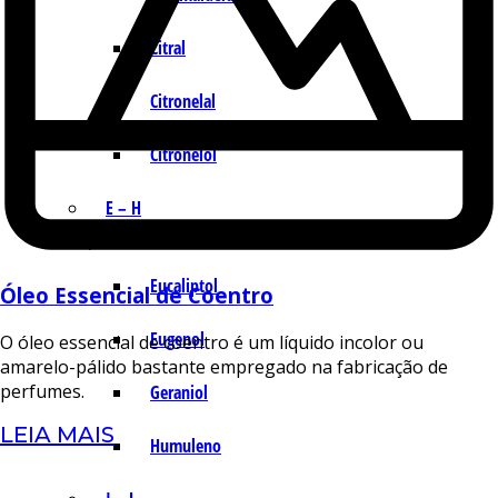
Citral
Citronelal
Citronelol
E – H
Eucaliptol
Óleo Essencial de Coentro
Eugenol
O óleo essencial de coentro é um líquido incolor ou
amarelo-pálido bastante empregado na fabricação de
perfumes.
Geraniol
LEIA MAIS
Humuleno