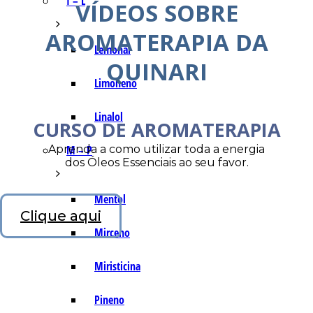
I – L
VÍDEOS SOBRE
AROMATERAPIA DA
Lemonal
QUINARI
Limoneno
Linalol
CURSO DE AROMATERAPIA
Aprenda a como utilizar toda a energia
M – P
dos Óleos Essenciais ao seu favor.
Mentol
Clique aqui
Mirceno
Miristicina
Pineno