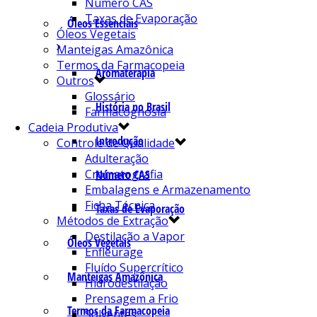
Número CAS
Taxas de Evaporação
Óleos Essenciais
Óleos Vegetais
Manteigas Amazônica
Termos da Farmacopeia
Aromaterapia
Outros
Glossário
História no Brasil
Farmacognosia
Cadeia Produtiva
Introdução
Controle de Qualidade
Adulteração
Cromatografia
Número CAS
Embalagens e Armazenamento
Ficha Técnica
Taxas de Evaporação
Métodos de Extração
Destilação a Vapor
Óleos Vegetais
Enfleurage
Fluído Supercrítico
Manteigas Amazônica
Hidrodestilação
Prensagem a Frio
Termos da Farmacopeia
Solventes