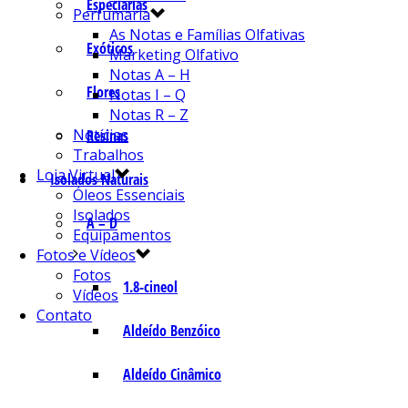
Especiarias
Perfumaria
As Notas e Famílias Olfativas
Exóticos
Marketing Olfativo
Notas A – H
Flores
Notas I – Q
Notas R – Z
Notícias
Resinas
Trabalhos
Loja Virtual
Isolados Naturais
Óleos Essenciais
Isolados
A – D
Equipamentos
Fotos e Vídeos
Fotos
1.8-cineol
Vídeos
Contato
Aldeído Benzóico
Aldeído Cinâmico