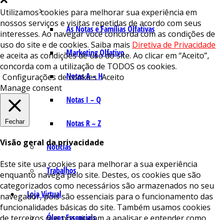
Utilizamos cookies para melhorar sua experiência em
nossos serviços e visitas repetidas de acordo com seus
As Notas e Famílias Olfativas
interesses. Ao navegar você concorda com as condições de
uso do site e de cookies. Saiba mais
Diretiva de Privacidade
Marketing Olfativo
e aceita as condições de uso do site. Ao clicar em “Aceito”,
concorda com a utilização de TODOS os cookies.
Notas A – H
Configurações de cookies
Aceito
Manage consent
Notas I – Q
Fechar
Notas R – Z
Visão geral da privacidade
Notícias
Este site usa cookies para melhorar a sua experiência
Trabalhos
enquanto navega pelo site. Destes, os cookies que são
categorizados como necessários são armazenados no seu
Loja Virtual
navegador, pois são essenciais para o funcionamento das
funcionalidades básicas do site. Também usamos cookies
Óleos Essenciais
de terceiros que nos ajudam a analisar e entender como