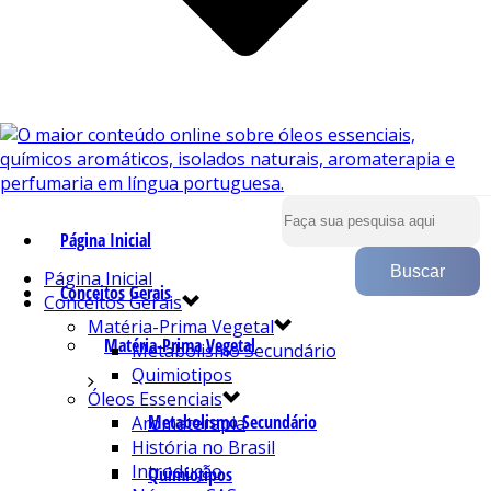
Página Inicial
Página Inicial
Conceitos Gerais
Conceitos Gerais
Matéria-Prima Vegetal
Matéria-Prima Vegetal
Metabolismo Secundário
Quimiotipos
Óleos Essenciais
Metabolismo Secundário
Aromaterapia
História no Brasil
Introdução
Quimiotipos