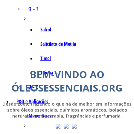
Q – T
Safrol
Salicilato de Metila
Timol
BEM-VINDO AO
Tujona
ÓLEOSESSENCIAIS.ORG
U – Z
P&D e Aplicações
Desde 2009, trazendo o que há de melhor em informações
sobre óleos essenciais, químicos aromáticos, isolados
Alimentícias
naturais, aromaterapia, fragrâncias e perfumaria.