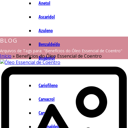
Anetol
Ascaridol
Azuleno
BLOG
Benzaldeído
Arquivos de Tags para: "Benefícios do Óleo Essencial de Coentro"
Início
»
Benefícios do Óleo Essencial de Coentro
Bisabolol
Camazuleno
Cariofileno
Carvacrol
Carvona
Cinamaldeído