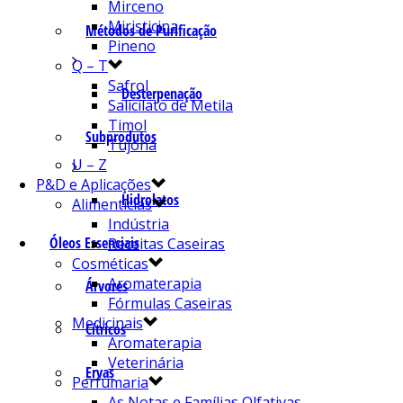
Mirceno
Miristicina
Métodos de Purificação
Pineno
Q – T
Safrol
Desterpenação
Salicilato de Metila
Timol
Subprodutos
Tujona
U – Z
P&D e Aplicações
Hidrolatos
Alimentícias
Indústria
Óleos Essenciais
Receitas Caseiras
Cosméticas
Aromaterapia
Árvores
Fórmulas Caseiras
Medicinais
Cítricos
Aromaterapia
Veterinária
Ervas
Perfumaria
As Notas e Famílias Olfativas