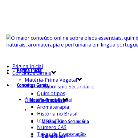
Página Inicial
Página Inicial
Conceitos Gerais
Matéria-Prima Vegetal
Conceitos Gerais
Metabolismo Secundário
Quimiotipos
Matéria-Prima Vegetal
Óleos Essenciais
Aromaterapia
História no Brasil
Introdução
Metabolismo Secundário
Número CAS
Taxas de Evaporação
Quimiotipos