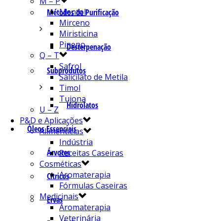
M – P
Mentol
Métodos de Purificação
Mirceno
Miristicina
Pineno
Desterpenação
Q – T
Safrol
Subprodutos
Salicilato de Metila
Timol
Tujona
Hidrolatos
U – Z
P&D e Aplicações
Óleos Essenciais
Alimentícias
Indústria
Árvores
Receitas Caseiras
Cosméticas
Aromaterapia
Cítricos
Fórmulas Caseiras
Medicinais
Ervas
Aromaterapia
Veterinária