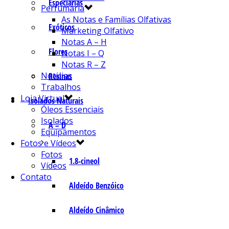
Especiarias
Perfumaria
As Notas e Famílias Olfativas
Exóticos
Marketing Olfativo
Notas A – H
Flores
Notas I – Q
Notas R – Z
Notícias
Resinas
Trabalhos
Loja Virtual
Isolados Naturais
Óleos Essenciais
Isolados
A – D
Equipamentos
Fotos e Vídeos
Fotos
1.8-cineol
Vídeos
Contato
Aldeído Benzóico
Aldeído Cinâmico