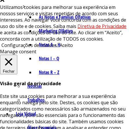
Utilizamos cookies para melhorar sua experiência em
nossos serviços e visitas repetidas de acordo com seus
As Notas e Famílias Olfativas
interesses. Ao navegar você concorda com as condições de
uso do site e de cookies. Saiba mais
Diretiva de Privacidade
Marketing Olfativo
e aceita as condições de uso do site. Ao clicar em “Aceito”,
concorda com a utilização de TODOS os cookies.
Notas A – H
Configurações de cookies
Aceito
Manage consent
Notas I – Q
Fechar
Notas R – Z
Visão geral da privacidade
Notícias
Este site usa cookies para melhorar a sua experiência
Trabalhos
enquanto navega pelo site. Destes, os cookies que são
categorizados como necessários são armazenados no seu
Loja Virtual
navegador, pois são essenciais para o funcionamento das
funcionalidades básicas do site. Também usamos cookies
Óleos Essenciais
de terceiros que nos ajudam a analisar e entender como