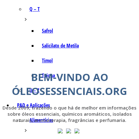
Q – T
Safrol
Salicilato de Metila
Timol
BEM-VINDO AO
Tujona
ÓLEOSESSENCIAIS.ORG
U – Z
P&D e Aplicações
Desde 2009, trazendo o que há de melhor em informações
sobre óleos essenciais, químicos aromáticos, isolados
Alimentícias
naturais, aromaterapia, fragrâncias e perfumaria.