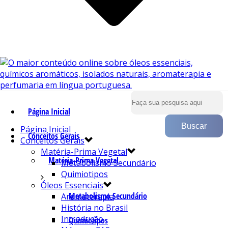
Página Inicial
Página Inicial
Conceitos Gerais
Conceitos Gerais
Matéria-Prima Vegetal
Matéria-Prima Vegetal
Metabolismo Secundário
Quimiotipos
Óleos Essenciais
Metabolismo Secundário
Aromaterapia
História no Brasil
Introdução
Quimiotipos