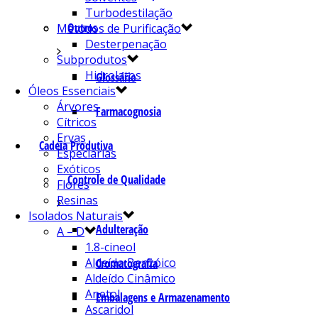
Turbodestilação
Outros
Métodos de Purificação
Desterpenação
Subprodutos
Hidrolatos
Glossário
Óleos Essenciais
Árvores
Farmacognosia
Cítricos
Ervas
Cadeia Produtiva
Especiarias
Exóticos
Controle de Qualidade
Flores
Resinas
Isolados Naturais
Adulteração
A – D
1.8-cineol
Aldeído Benzóico
Cromatografia
Aldeído Cinâmico
Anetol
Embalagens e Armazenamento
Ascaridol