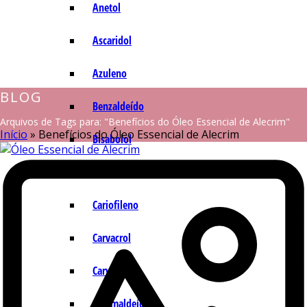
Anetol
Ascaridol
Azuleno
BLOG
Benzaldeído
Arquivos de Tags para: "Benefícios do Óleo Essencial de Alecrim"
Início
»
Benefícios do Óleo Essencial de Alecrim
Bisabolol
Camazuleno
Cariofileno
Carvacrol
Carvona
Cinamaldeído