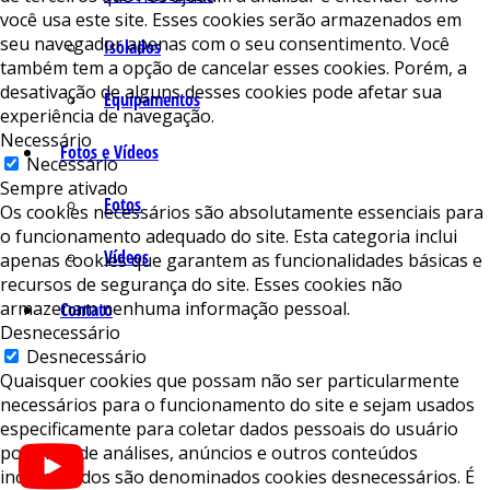
você usa este site. Esses cookies serão armazenados em
seu navegador apenas com o seu consentimento. Você
Isolados
também tem a opção de cancelar esses cookies. Porém, a
desativação de alguns desses cookies pode afetar sua
Equipamentos
experiência de navegação.
Necessário
Fotos e Vídeos
Necessário
Sempre ativado
Fotos
Os cookies necessários são absolutamente essenciais para
o funcionamento adequado do site. Esta categoria inclui
Vídeos
apenas cookies que garantem as funcionalidades básicas e
recursos de segurança do site. Esses cookies não
armazenam nenhuma informação pessoal.
Contato
Desnecessário
Desnecessário
Quaisquer cookies que possam não ser particularmente
necessários para o funcionamento do site e sejam usados ​​
especificamente para coletar dados pessoais do usuário
por meio de análises, anúncios e outros conteúdos
incorporados são denominados cookies desnecessários. É