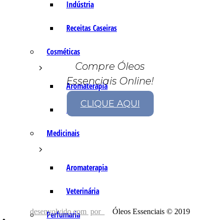
Indústria
Receitas Caseiras
Cosméticas
Compre Óleos
Essenciais Online!
Aromaterapia
CLIQUE AQUI
Fórmulas Caseiras
Medicinais
Aromaterapia
Veterinária
desenvolvido com
por
Óleos Essenciais © 2019
Perfumaria