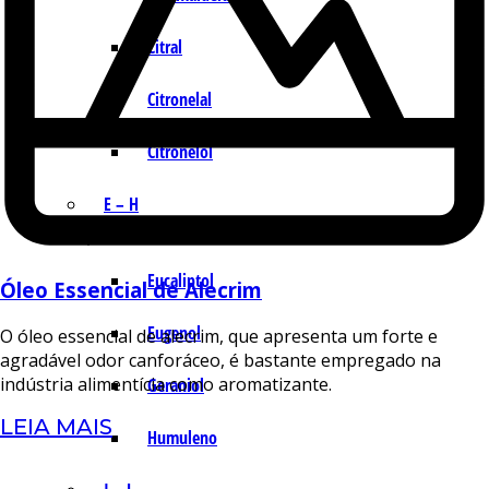
Citral
Citronelal
Citronelol
E – H
Eucaliptol
Óleo Essencial de Alecrim
Eugenol
O óleo essencial de alecrim, que apresenta um forte e
agradável odor canforáceo, é bastante empregado na
indústria alimentícia como aromatizante.
Geraniol
LEIA MAIS
Humuleno