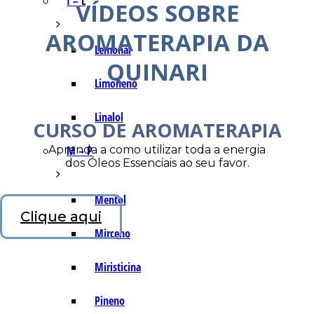
I – L
VÍDEOS SOBRE
AROMATERAPIA DA
Lemonal
QUINARI
Limoneno
Linalol
CURSO DE AROMATERAPIA
Aprenda a como utilizar toda a energia
M – P
dos Óleos Essenciais ao seu favor.
Mentol
Clique aqui
Mirceno
Miristicina
Pineno