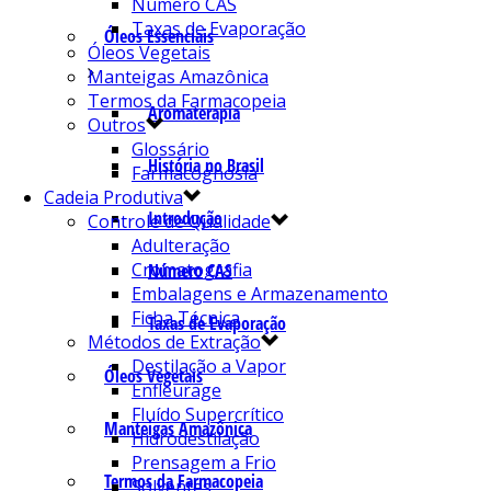
Número CAS
Taxas de Evaporação
Óleos Essenciais
Óleos Vegetais
Manteigas Amazônica
Termos da Farmacopeia
Aromaterapia
Outros
Glossário
História no Brasil
Farmacognosia
Cadeia Produtiva
Introdução
Controle de Qualidade
Adulteração
Cromatografia
Número CAS
Embalagens e Armazenamento
Ficha Técnica
Taxas de Evaporação
Métodos de Extração
Destilação a Vapor
Óleos Vegetais
Enfleurage
Fluído Supercrítico
Manteigas Amazônica
Hidrodestilação
Prensagem a Frio
Termos da Farmacopeia
Solventes