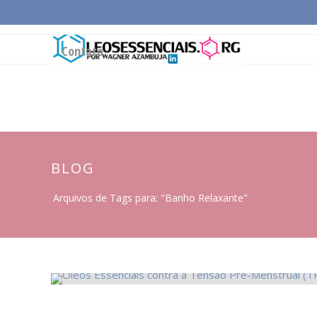
Página Inicial
Conceitos Gerais
Cadeia Pro
Contato
BLOG
Arquivos de Tags para: "Banho Relaxante"