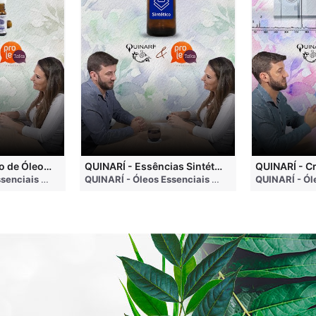
QUINARÍ - Inalação de Óleos Essenciais e Seus Benefícios
QUINARÍ - Essências Sintéticas NÃO Funcionam na Aromaterapia
go
QUINARÍ - Óleos Essenciais e Aromaterapia
• 3 months ago
QUINARÍ - Óleos Essenciais e Aromaterapia
• 3 mo