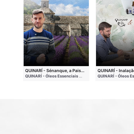
QUINARI - Métodos de Extração de Óleos Essenciais
QUINARÍ - Sénanque, a Paisagem Mais Famosa da Aromaterapia
QUINARÍ - Óleos Essenciais e Aromaterapia
• 4 months ago
QUINARÍ - Óleos Essenciais e Aromaterapia
• 3 weeks a