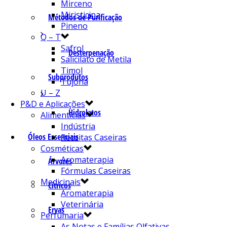
Mirceno
Miristicina
Métodos de Purificação
Pineno
Q – T
Safrol
Desterpenação
Salicilato de Metila
Timol
Subprodutos
Tujona
U – Z
P&D e Aplicações
Hidrolatos
Alimentícias
Indústria
Óleos Essenciais
Receitas Caseiras
Cosméticas
Aromaterapia
Árvores
Fórmulas Caseiras
Medicinais
Cítricos
Aromaterapia
Veterinária
Ervas
Perfumaria
As Notas e Famílias Olfativas