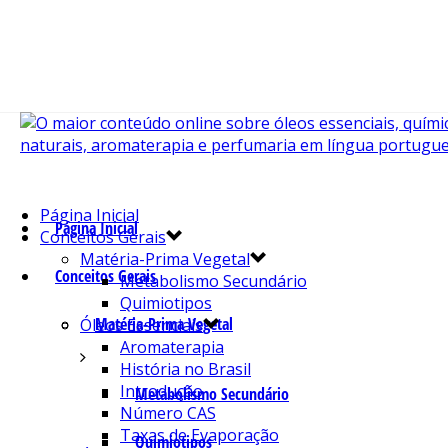
Página Inicial
Página Inicial
Conceitos Gerais
Matéria-Prima Vegetal
Conceitos Gerais
Metabolismo Secundário
Quimiotipos
Matéria-Prima Vegetal
Óleos Essenciais
Aromaterapia
História no Brasil
Introdução
Metabolismo Secundário
Número CAS
Taxas de Evaporação
Quimiotipos