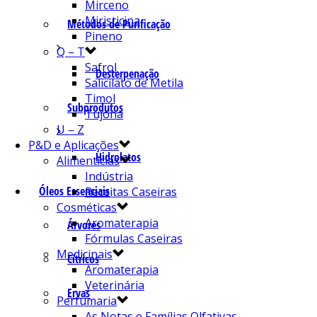
Mirceno
Miristicina
Métodos de Purificação
Pineno
Q – T
Safrol
Desterpenação
Salicilato de Metila
Timol
Subprodutos
Tujona
U – Z
P&D e Aplicações
Hidrolatos
Alimentícias
Indústria
Óleos Essenciais
Receitas Caseiras
Cosméticas
Aromaterapia
Árvores
Fórmulas Caseiras
Medicinais
Cítricos
Aromaterapia
Veterinária
Ervas
Perfumaria
As Notas e Famílias Olfativas