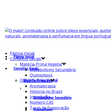
Página Inicial
Página Inicial
Conceitos Gerais
Matéria-Prima Vegetal
Conceitos Gerais
Metabolismo Secundário
Quimiotipos
Matéria-Prima Vegetal
Óleos Essenciais
Aromaterapia
História no Brasil
Introdução
Metabolismo Secundário
Número CAS
Taxas de Evaporação
Quimiotipos