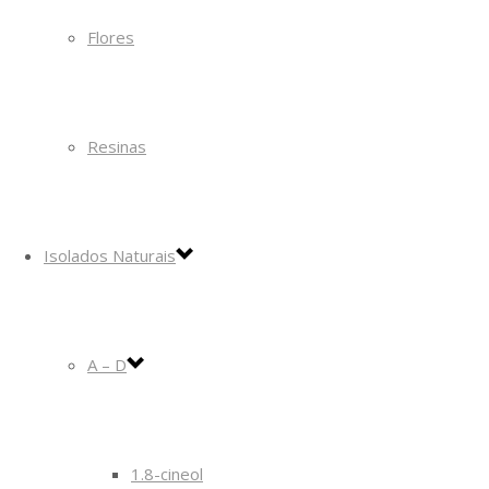
Flores
Resinas
Isolados Naturais
A – D
1.8-cineol