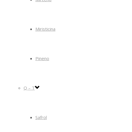
Miristicina
Pineno
Q – T
Safrol