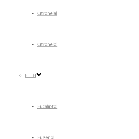
Citronelal
Citronelol
E – H
Eucaliptol
Eugenol