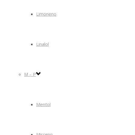
Limoneno
Linalol
M – P
Mentol
Mirceno