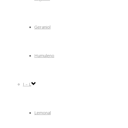
Geraniol
Humuleno
I – L
Lemonal