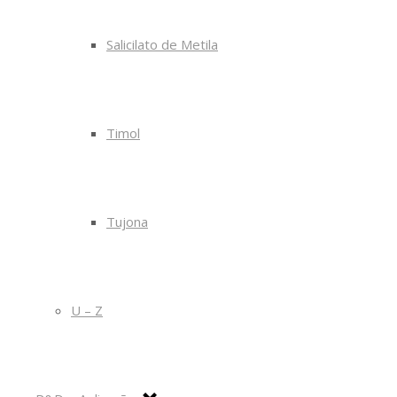
Salicilato de Metila
Timol
Tujona
U – Z