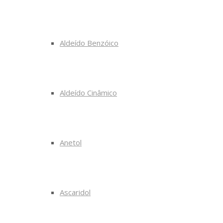
Aldeído Benzóico
Aldeído Cinâmico
Anetol
Ascaridol