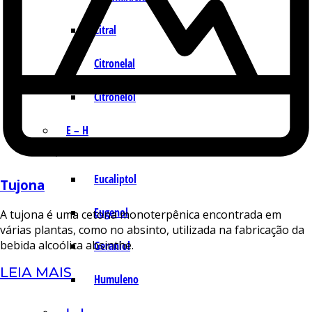
Citral
Citronelal
Citronelol
E – H
Eucaliptol
Tujona
Eugenol
A tujona é uma cetona monoterpênica encontrada em
várias plantas, como no absinto, utilizada na fabricação da
bebida alcoólica absinthe.
Geraniol
LEIA MAIS
Humuleno