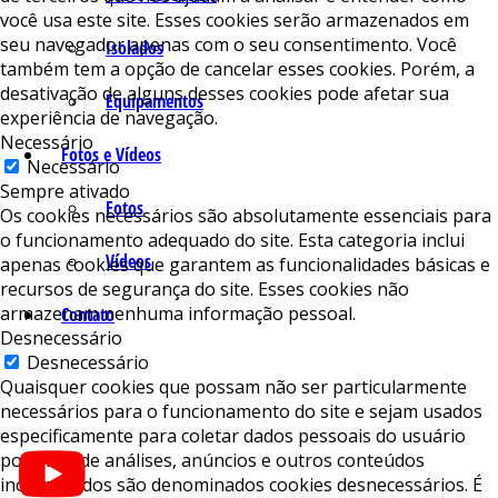
você usa este site. Esses cookies serão armazenados em
seu navegador apenas com o seu consentimento. Você
Isolados
também tem a opção de cancelar esses cookies. Porém, a
desativação de alguns desses cookies pode afetar sua
Equipamentos
experiência de navegação.
Necessário
Fotos e Vídeos
Necessário
Sempre ativado
Fotos
Os cookies necessários são absolutamente essenciais para
o funcionamento adequado do site. Esta categoria inclui
Vídeos
apenas cookies que garantem as funcionalidades básicas e
recursos de segurança do site. Esses cookies não
armazenam nenhuma informação pessoal.
Contato
Desnecessário
Desnecessário
Quaisquer cookies que possam não ser particularmente
necessários para o funcionamento do site e sejam usados ​​
especificamente para coletar dados pessoais do usuário
por meio de análises, anúncios e outros conteúdos
incorporados são denominados cookies desnecessários. É