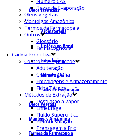
Número CAS
Taxas de Evaporação
Óleos Essenciais
Óleos Vegetais
Manteigas Amazônica
Termos da Farmacopeia
Aromaterapia
Outros
Glossário
História no Brasil
Farmacognosia
Cadeia Produtiva
Introdução
Controle de Qualidade
Adulteração
Cromatografia
Número CAS
Embalagens e Armazenamento
Ficha Técnica
Taxas de Evaporação
Métodos de Extração
Destilação a Vapor
Óleos Vegetais
Enfleurage
Fluído Supercrítico
Manteigas Amazônica
Hidrodestilação
Prensagem a Frio
Termos da Farmacopeia
Solventes