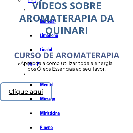
I – L
VÍDEOS SOBRE
AROMATERAPIA DA
Lemonal
QUINARI
Limoneno
Linalol
CURSO DE AROMATERAPIA
Aprenda a como utilizar toda a energia
M – P
dos Óleos Essenciais ao seu favor.
Mentol
Clique aqui
Mirceno
Miristicina
Pineno