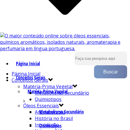
Página Inicial
Página Inicial
Conceitos Gerais
Conceitos Gerais
Matéria-Prima Vegetal
Matéria-Prima Vegetal
Metabolismo Secundário
Quimiotipos
Óleos Essenciais
Metabolismo Secundário
Aromaterapia
História no Brasil
Introdução
Quimiotipos