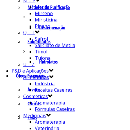
M – P
Mentol
Métodos de Purificação
Mirceno
Miristicina
Pineno
Desterpenação
Q – T
Safrol
Subprodutos
Salicilato de Metila
Timol
Tujona
Hidrolatos
U – Z
P&D e Aplicações
Óleos Essenciais
Alimentícias
Indústria
Árvores
Receitas Caseiras
Cosméticas
Aromaterapia
Cítricos
Fórmulas Caseiras
Medicinais
Ervas
Aromaterapia
Veterinária