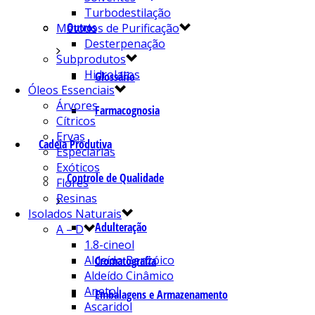
Turbodestilação
Outros
Métodos de Purificação
Desterpenação
Subprodutos
Hidrolatos
Glossário
Óleos Essenciais
Árvores
Farmacognosia
Cítricos
Ervas
Cadeia Produtiva
Especiarias
Exóticos
Controle de Qualidade
Flores
Resinas
Isolados Naturais
Adulteração
A – D
1.8-cineol
Aldeído Benzóico
Cromatografia
Aldeído Cinâmico
Anetol
Embalagens e Armazenamento
Ascaridol