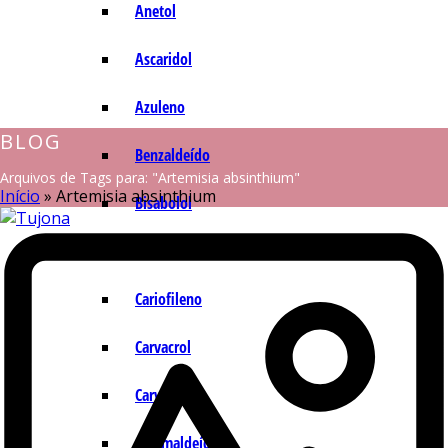
Anetol
Ascaridol
Azuleno
BLOG
Benzaldeído
Arquivos de Tags para: "Artemisia absinthium"
Início
»
Artemisia absinthium
Bisabolol
Camazuleno
Cariofileno
Carvacrol
Carvona
Cinamaldeído