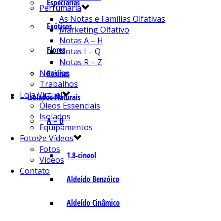
Especiarias
Perfumaria
As Notas e Famílias Olfativas
Exóticos
Marketing Olfativo
Notas A – H
Flores
Notas I – Q
Notas R – Z
Notícias
Resinas
Trabalhos
Loja Virtual
Isolados Naturais
Óleos Essenciais
Isolados
A – D
Equipamentos
Fotos e Vídeos
Fotos
1.8-cineol
Vídeos
Contato
Aldeído Benzóico
Aldeído Cinâmico