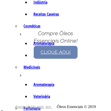
Indústria
Receitas Caseiras
Cosméticas
Compre Óleos
Essenciais Online!
Aromaterapia
CLIQUE AQUI
Fórmulas Caseiras
Medicinais
Aromaterapia
Veterinária
desenvolvido com
por
Óleos Essenciais © 2019
Perfumaria