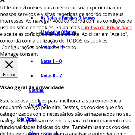
Utilizamos cookies para melhorar sua experiência em
nossos serviços e visitas repetidas de acordo com seus
As Notas e Famílias Olfativas
interesses. Ao navegar você concorda com as condições de
uso do site e de cookies. Saiba mais
Diretiva de Privacidade
Marketing Olfativo
e aceita as condições de uso do site. Ao clicar em “Aceito”,
concorda com a utilização de TODOS os cookies.
Notas A – H
Configurações de cookies
Aceito
Manage consent
Notas I – Q
Fechar
Notas R – Z
Visão geral da privacidade
Notícias
Este site usa cookies para melhorar a sua experiência
Trabalhos
enquanto navega pelo site. Destes, os cookies que são
categorizados como necessários são armazenados no seu
Loja Virtual
navegador, pois são essenciais para o funcionamento das
funcionalidades básicas do site. Também usamos cookies
Óleos Essenciais
de terceiros que nos ajudam a analisar e entender como