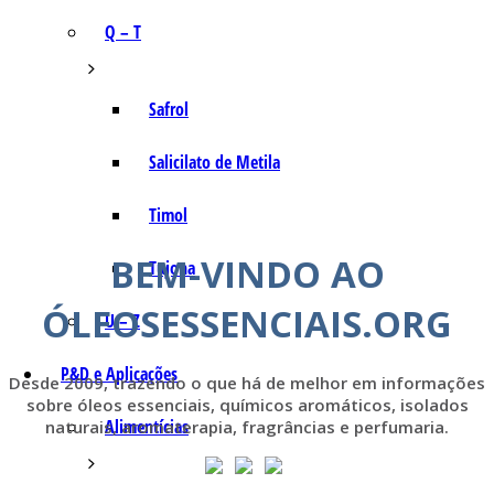
Q – T
Safrol
Salicilato de Metila
Timol
BEM-VINDO AO
Tujona
ÓLEOSESSENCIAIS.ORG
U – Z
P&D e Aplicações
Desde 2009, trazendo o que há de melhor em informações
sobre óleos essenciais, químicos aromáticos, isolados
Alimentícias
naturais, aromaterapia, fragrâncias e perfumaria.