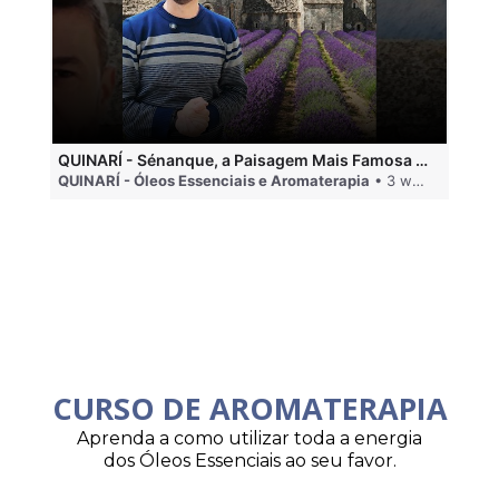
QUINARÍ - Sénanque, a Paisagem Mais Famosa da Aromaterapia
QUINARÍ - Óleos Essenciais e Aromaterapia
• 3 weeks ago
QU
CURSO DE AROMATERAPIA
Aprenda a como utilizar toda a energia
dos Óleos Essenciais ao seu favor.