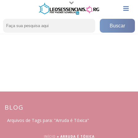
BLOG
Arquivos de Tags para: "Arruda é Tóxica"
INÍCIO
»
ARRUDA É TÓXICA