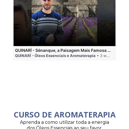
QUINARÍ - Sénanque, a Paisagem Mais Famosa da Aromaterapia
QUINARÍ - Óleos Essenciais e Aromaterapia
• 3 weeks ago
QU
CURSO DE AROMATERAPIA
Aprenda a como utilizar toda a energia
dos Óleos Essenciais ao seu favor.