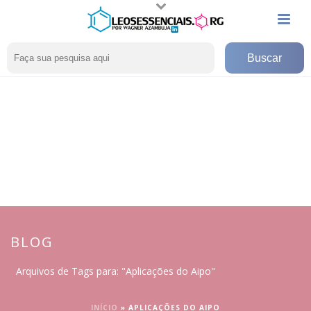
BLOG
Arquivos de Tags para: "Aplicações do Aipo"
INÍCIO
»
APLICAÇÕES DO AIPO