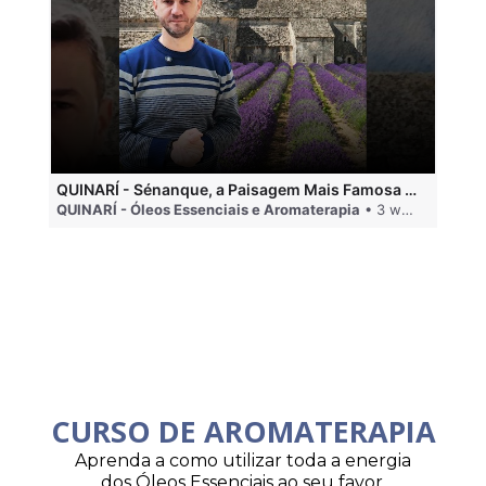
QUINARÍ - Sénanque, a Paisagem Mais Famosa da Aromaterapia
QUINARÍ - Óleos Essenciais e Aromaterapia
• 3 weeks ago
QU
CURSO DE AROMATERAPIA
Aprenda a como utilizar toda a energia
dos Óleos Essenciais ao seu favor.