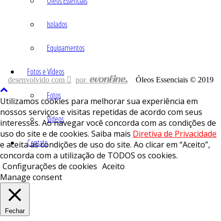
Óleos Essenciais
Isolados
Equipamentos
Fotos e Vídeos
desenvolvido com
por
Óleos Essenciais © 2019
Fotos
Utilizamos cookies para melhorar sua experiência em
nossos serviços e visitas repetidas de acordo com seus
Vídeos
interesses. Ao navegar você concorda com as condições de
uso do site e de cookies. Saiba mais
Diretiva de Privacidade
Contato
e aceita as condições de uso do site. Ao clicar em “Aceito”,
concorda com a utilização de TODOS os cookies.
Configurações de cookies
Aceito
Manage consent
Fechar