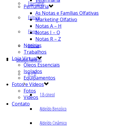
Veterinária
Especiarias
Perfumaria
As Notas e Famílias Olfativas
Exóticos
Marketing Olfativo
Notas A – H
Flores
Notas I – Q
Notas R – Z
Notícias
Resinas
Trabalhos
Loja Virtual
Isolados Naturais
Óleos Essenciais
Isolados
A – D
Equipamentos
Fotos e Vídeos
Fotos
1.8-cineol
Vídeos
Contato
Aldeído Benzóico
Aldeído Cinâmico