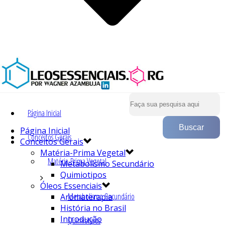
Página Inicial
Página Inicial
Conceitos Gerais
Conceitos Gerais
Matéria-Prima Vegetal
Matéria-Prima Vegetal
Metabolismo Secundário
Quimiotipos
Óleos Essenciais
Metabolismo Secundário
Aromaterapia
História no Brasil
Introdução
Quimiotipos