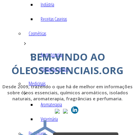
Indústria
Receitas Caseiras
Cosméticas
BEM-VINDO AO
Aromaterapia
ÓLEOSESSENCIAIS.ORG
Fórmulas Caseiras
Medicinais
Desde 2009, trazendo o que há de melhor em informações
sobre óleos essenciais, químicos aromáticos, isolados
naturais, aromaterapia, fragrâncias e perfumaria.
Aromaterapia
Veterinária
Perfumaria