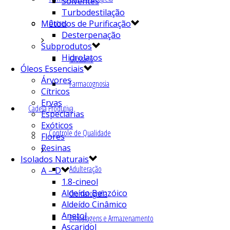
Solventes
Turbodestilação
Outros
Métodos de Purificação
Desterpenação
Subprodutos
Hidrolatos
Glossário
Óleos Essenciais
Árvores
Farmacognosia
Cítricos
Ervas
Cadeia Produtiva
Especiarias
Exóticos
Controle de Qualidade
Flores
Resinas
Isolados Naturais
Adulteração
A – D
1.8-cineol
Aldeído Benzóico
Cromatografia
Aldeído Cinâmico
Anetol
Embalagens e Armazenamento
Ascaridol