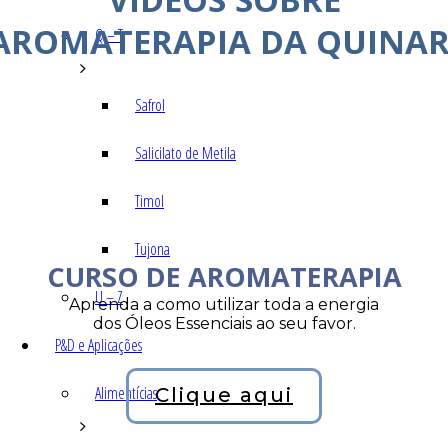
AROMATERAPIA DA QUINAR
Q – T
Safrol
Salicilato de Metila
Timol
Tujona
CURSO DE AROMATERAPIA
U – Z
Aprenda a como utilizar toda a energia
dos Óleos Essenciais ao seu favor.
P&D e Aplicações
Alimentícias
Clique aqui