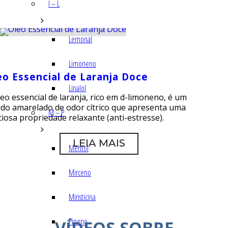
I – L
Lemonal
Limoneno
eo Essencial de Laranja Doce
Linalol
eo essencial de laranja, rico em d-limoneno, é um
uido amarelado de odor cítrico que apresenta uma
M – P
ciosa propriedade relaxante (anti-estresse).
LEIA MAIS
Mentol
Mirceno
Miristicina
Pineno
VÍDEOS SOBRE