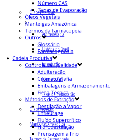
Número CAS
Taxas de Evaporação
Óleos Essenciais
Óleos Vegetais
Manteigas Amazônica
Termos da Farmacopeia
Aromaterapia
Outros
Glossário
História no Brasil
Farmacognosia
Cadeia Produtiva
Introdução
Controle de Qualidade
Adulteração
Cromatografia
Número CAS
Embalagens e Armazenamento
Ficha Técnica
Taxas de Evaporação
Métodos de Extração
Destilação a Vapor
Óleos Vegetais
Enfleurage
Fluído Supercrítico
Manteigas Amazônica
Hidrodestilação
Prensagem a Frio
Termos da Farmacopeia