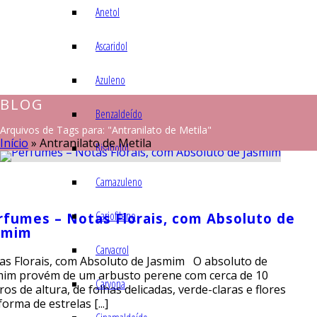
Anetol
Ascaridol
Azuleno
BLOG
Benzaldeído
Arquivos de Tags para: "Antranilato de Metila"
Início
»
Antranilato de Metila
Bisabolol
Camazuleno
Cariofileno
rfumes – Notas Florais, com Absoluto de
smim
Carvacrol
as Florais, com Absoluto de Jasmim O absoluto de
mim provém de um arbusto perene com cerca de 10
Carvona
os de altura, de folhas delicadas, verde-claras e flores
orma de estrelas [...]