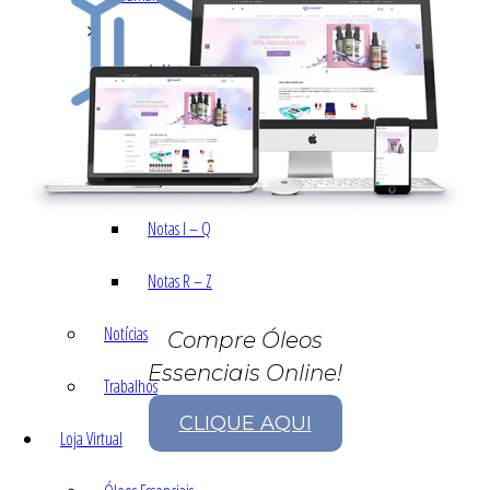
As Notas e Famílias Olfativas
Marketing Olfativo
Notas A – H
Notas I – Q
Notas R – Z
Notícias
Compre Óleos
Essenciais Online!
Trabalhos
CLIQUE AQUI
Loja Virtual