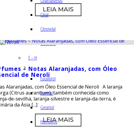
Cinamaldeído
LEIA MAIS
Citral
Citronelal
Citronelol
E – H
rfumes – Notas Alaranjadas, com Óleo
sencial de Neroli
Eucaliptol
as Alaranjadas, com Óleo Essencial de Neroli A laranja
rga (Citrus aurantium), também conhecida como
Eugenol
nja-de-sevilha, laranja-silvestre e laranja-da-terra, é
inária da Ásia [...]
Geraniol
LEIA MAIS
Humuleno