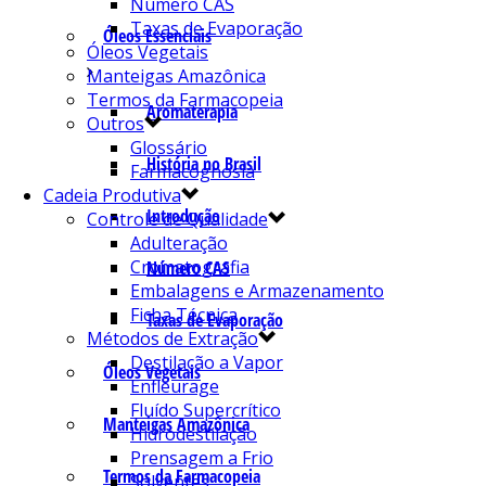
Número CAS
Taxas de Evaporação
Óleos Essenciais
Óleos Vegetais
Manteigas Amazônica
Termos da Farmacopeia
Aromaterapia
Outros
Glossário
História no Brasil
Farmacognosia
Cadeia Produtiva
Introdução
Controle de Qualidade
Adulteração
Cromatografia
Número CAS
Embalagens e Armazenamento
Ficha Técnica
Taxas de Evaporação
Métodos de Extração
Destilação a Vapor
Óleos Vegetais
Enfleurage
Fluído Supercrítico
Manteigas Amazônica
Hidrodestilação
Prensagem a Frio
Termos da Farmacopeia
Solventes