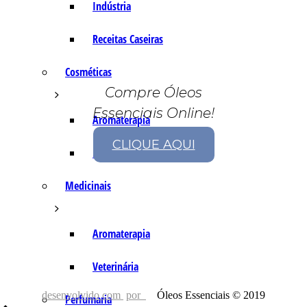
Indústria
Receitas Caseiras
Cosméticas
Compre Óleos
Essenciais Online!
Aromaterapia
CLIQUE AQUI
Fórmulas Caseiras
Medicinais
Aromaterapia
Veterinária
desenvolvido com
por
Óleos Essenciais © 2019
Perfumaria