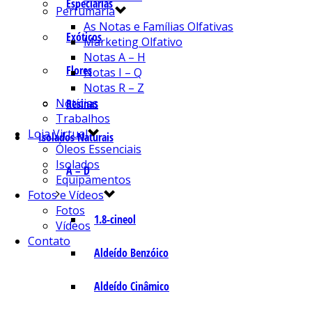
Especiarias
Perfumaria
As Notas e Famílias Olfativas
Exóticos
Marketing Olfativo
Notas A – H
Flores
Notas I – Q
Notas R – Z
Notícias
Resinas
Trabalhos
Loja Virtual
Isolados Naturais
Óleos Essenciais
Isolados
A – D
Equipamentos
Fotos e Vídeos
Fotos
1.8-cineol
Vídeos
Contato
Aldeído Benzóico
Aldeído Cinâmico