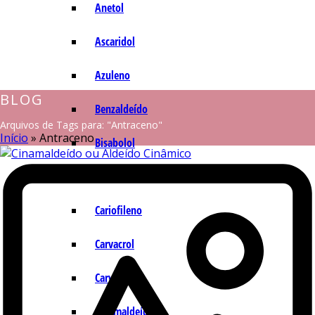
Anetol
Ascaridol
Azuleno
BLOG
Benzaldeído
Arquivos de Tags para: "Antraceno"
Início
»
Antraceno
Bisabolol
Camazuleno
Cariofileno
Carvacrol
Carvona
Cinamaldeído