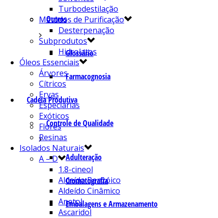
Turbodestilação
Outros
Métodos de Purificação
Desterpenação
Subprodutos
Hidrolatos
Glossário
Óleos Essenciais
Árvores
Farmacognosia
Cítricos
Ervas
Cadeia Produtiva
Especiarias
Exóticos
Controle de Qualidade
Flores
Resinas
Isolados Naturais
Adulteração
A – D
1.8-cineol
Aldeído Benzóico
Cromatografia
Aldeído Cinâmico
Anetol
Embalagens e Armazenamento
Ascaridol