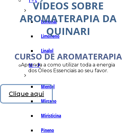
I – L
VÍDEOS SOBRE
AROMATERAPIA DA
Lemonal
QUINARI
Limoneno
Linalol
CURSO DE AROMATERAPIA
Aprenda a como utilizar toda a energia
M – P
dos Óleos Essenciais ao seu favor.
Mentol
Clique aqui
Mirceno
Miristicina
Pineno