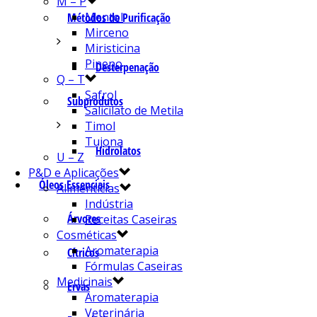
M – P
Mentol
Métodos de Purificação
Mirceno
Miristicina
Pineno
Desterpenação
Q – T
Safrol
Subprodutos
Salicilato de Metila
Timol
Tujona
Hidrolatos
U – Z
P&D e Aplicações
Óleos Essenciais
Alimentícias
Indústria
Árvores
Receitas Caseiras
Cosméticas
Aromaterapia
Cítricos
Fórmulas Caseiras
Medicinais
Ervas
Aromaterapia
Veterinária