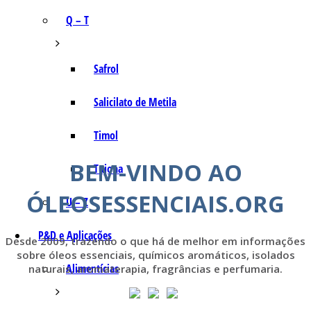
Q – T
Safrol
Salicilato de Metila
Timol
BEM-VINDO AO
Tujona
ÓLEOSESSENCIAIS.ORG
U – Z
P&D e Aplicações
Desde 2009, trazendo o que há de melhor em informações
sobre óleos essenciais, químicos aromáticos, isolados
Alimentícias
naturais, aromaterapia, fragrâncias e perfumaria.