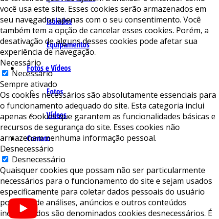
você usa este site. Esses cookies serão armazenados em
seu navegador apenas com o seu consentimento. Você
Isolados
também tem a opção de cancelar esses cookies. Porém, a
desativação de alguns desses cookies pode afetar sua
Equipamentos
experiência de navegação.
Necessário
Fotos e Vídeos
Necessário
Sempre ativado
Fotos
Os cookies necessários são absolutamente essenciais para
o funcionamento adequado do site. Esta categoria inclui
Vídeos
apenas cookies que garantem as funcionalidades básicas e
recursos de segurança do site. Esses cookies não
armazenam nenhuma informação pessoal.
Contato
Desnecessário
Desnecessário
Quaisquer cookies que possam não ser particularmente
necessários para o funcionamento do site e sejam usados ​​
especificamente para coletar dados pessoais do usuário
por meio de análises, anúncios e outros conteúdos
incorporados são denominados cookies desnecessários. É