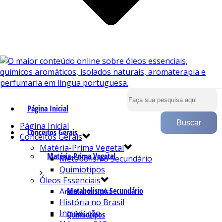
Página Inicial
Página Inicial
Conceitos Gerais
Conceitos Gerais
Matéria-Prima Vegetal
Matéria-Prima Vegetal
Metabolismo Secundário
Quimiotipos
Óleos Essenciais
Metabolismo Secundário
Aromaterapia
História no Brasil
Introdução
Quimiotipos