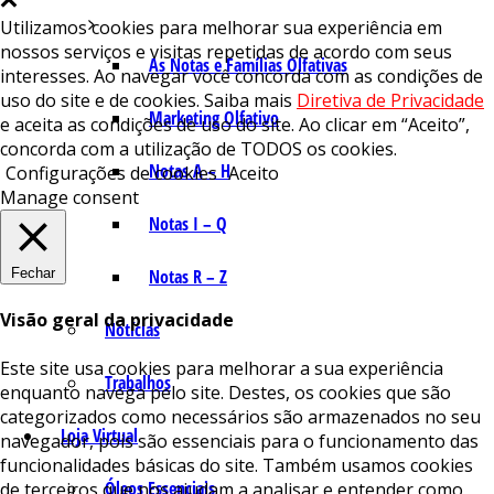
Utilizamos cookies para melhorar sua experiência em
nossos serviços e visitas repetidas de acordo com seus
As Notas e Famílias Olfativas
interesses. Ao navegar você concorda com as condições de
uso do site e de cookies. Saiba mais
Diretiva de Privacidade
Marketing Olfativo
e aceita as condições de uso do site. Ao clicar em “Aceito”,
concorda com a utilização de TODOS os cookies.
Notas A – H
Configurações de cookies
Aceito
Manage consent
Notas I – Q
Fechar
Notas R – Z
Visão geral da privacidade
Notícias
Este site usa cookies para melhorar a sua experiência
Trabalhos
enquanto navega pelo site. Destes, os cookies que são
categorizados como necessários são armazenados no seu
Loja Virtual
navegador, pois são essenciais para o funcionamento das
funcionalidades básicas do site. Também usamos cookies
Óleos Essenciais
de terceiros que nos ajudam a analisar e entender como