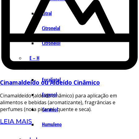
Citral
Citronelal
Citronelol
E – H
Eucaliptol
Cinamaldeído ou Aldeído Cinâmico
Eugenol
Cinamaldeído (aldeído cinâmico) para aplicação em
alimentos e bebidas (aromatizante), fragrâncias e
perfumes (nota picante, quente e seca).
Geraniol
LEIA MAIS
Humuleno